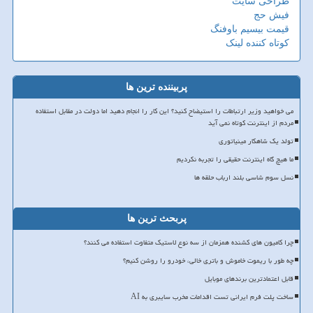
طراحی سایت
فیش حج
قیمت بیسیم باوفنگ
کوتاه کننده لینک
پربیننده ترین ها
می خواهید وزیر ارتباطات را استیضاح کنید؟ این کار را انجام دهید اما دولت در مقابل استفاده
مردم از اینترنت کوتاه نمی آید
تولد یک شاهکار مینیاتوری
ما هیچ گاه اینترنت حقیقی را تجربه نکردیم
نسل سوم شاسی بلند ارباب حلقه ها
پربحث ترین ها
چرا کامیون های کشنده همزمان از سه نوع لاستیک متفاوت استفاده می کنند؟
چه طور با ریموت خاموش و باتری خالی، خودرو را روشن کنیم؟
قابل اعتمادترین برندهای موبایل
ساخت پلت فرم ایرانی تست اقدامات مخرب سایبری به AI