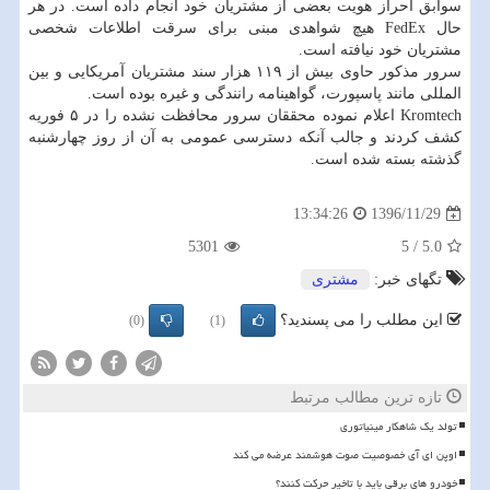
سوابق احراز هویت بعضی از مشتریان خود انجام داده است. در هر
حال FedEx هیچ شواهدی مبنی برای سرقت اطلاعات شخصی
مشتریان خود نیافته است.
سرور مذكور حاوی بیش از ۱۱۹ هزار سند مشتریان آمریكایی و بین
المللی مانند پاسپورت، گواهینامه رانندگی و غیره بوده است.
Kromtech اعلام نموده محققان سرور محافظت نشده را در ۵ فوریه
كشف كردند و جالب آنكه دسترسی عمومی به آن از روز چهارشنبه
گذشته بسته شده است.
1396/11/29
13:34:26
5301
5
/
5.0
تگهای خبر:
مشتری
این مطلب را می پسندید؟
(0)
(1)
تازه ترین مطالب مرتبط
تولد یک شاهکار مینیاتوری
اوپن ای آی خصوصیت صوت هوشمند عرضه می کند
خودرو های برقی باید با تاخیر حرکت کنند؟