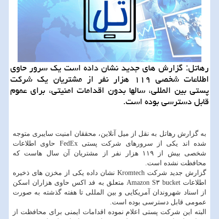
رهاتل: گزارش های جدید نشان داده است یك سرور حاوی
اطلاعات شخصی ۱۱۹ هزار نفر از مشتریان یك شركت
پستی بین المللی، سالها بدون اقدامات امنیتی، برای عموم
قابل دسترسی بوده است.
به گزارش رهاتل به نقل از میل آنلاین، محققان امنیت سایبری متوجه
شده اند یكی از سرورهای شركت پستی FedEx حاوی اطلاعات
شخصی بیش از ۱۱۹ هزار نفر از مشتریان آن سال هاست كه
محافظت نشده است.
گزارش جدید شركت Kromtech نشان داده یكی از مخزن های ذخیره
اطلاعات Amazon S۳ bucket متعلق به فد اكس حاوی هزاران اسكن
از اسناد شهروندان آمریكایی و بین المللی تا هفته گذشته به صورت
عمومی قابل دسترسی بوده است.
البته این شركت پستی اعلام نموده اقدامات ایمنی برای محافظت از