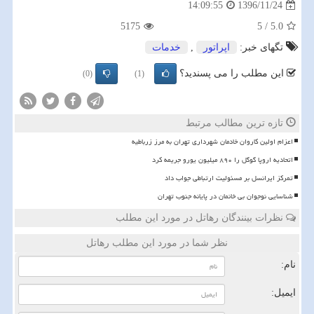
1396/11/24
14:09:55
5175
5
/
5.0
تگهای خبر:
اپراتور
,
خدمات
این مطلب را می پسندید؟
(0)
(1)
تازه ترین مطالب مرتبط
اعزام اولین کاروان خادمان شهرداری تهران به مرز زرباطیه
اتحادیه اروپا گوگل را ۸۹۰ میلیون یورو جریمه کرد
تمرکز ایرانسل بر مسئولیت ارتباطی جواب داد
شناسایی نوجوان بی خانمان در پایانه جنوب تهران
نظرات بینندگان رهاتل در مورد این مطلب
نظر شما در مورد این مطلب رهاتل
نام:
ایمیل: