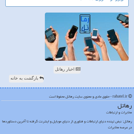
اخبار رهاتل
بازگشت به خانه
rahatel.ir - حقوق مادی و معنوی سایت رهاتل محفوظ است
رهاتل
مخابرات و ارتباطات
رهاتل: نبض تپنده دنیای ارتباطات و فناوری از دنیای موبایل و اینترنت گرفته تا آخرین دستاوردها
در عرصه مخابرات