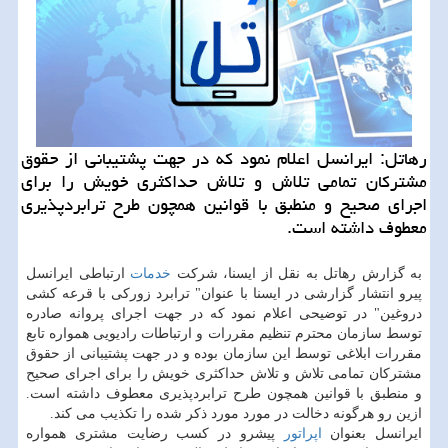
رهاتل: ایرانسل اعلام نمود كه در جهت پشتیبانی از حقوق
مشتركان تمامی تلاش و تلاش حداكثری خویش را برای
اجرای صحیح و منطبق با قوانین همچون طرح ترابردپذیری
معطوف داشته است.
به گزارش رهاتل به نقل از ایسنا، شركت
خدمات
ارتباطی ایرانسل
پیرو انتشار گزارشی در ایسنا با عنوان" ترابرد زوركی با قرعه كشی
دروغین" در توضیحی اعلام نمود كه در جهت اجرای پروانه صادره
توسط سازمان محترم تنظیم مقررات و ارتباطات رادیویی همواره تابع
مقررات ابلاغی توسط این سازمان بوده و در جهت پشتیبانی از حقوق
مشتركان تمامی تلاش و تلاش حداكثری خویش را برای اجرای صحیح
و منطبق با قوانین همچون طرح ترابردپذیری معطوف داشته است.
ازین رو هرگونه دخالت در مورد مورد ذكر شده را تكذیب می كند.
ایرانسل بعنوان
اپراتور
پیشرو در كسب رضایت مشتری همواره