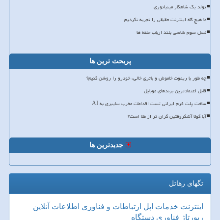
تولد یک شاهکار مینیاتوری
ما هیچ گاه اینترنت حقیقی را تجربه نکردیم
نسل سوم شاسی بلند ارباب حلقه ها
پربحث ترین ها
چه طور با ریموت خاموش و باتری خالی، خودرو را روشن کنیم؟
قابل اعتمادترین برندهای موبایل
ساخت پلت فرم ایرانی تست اقدامات مخرب سایبری به AI
آیا کولا آشکروفتین گران تر از طلا است؟
جدیدترین ها
تگهای رهاتل
اینترنت
خدمات
اپل
ارتباطات و فناوری اطلاعات
آنلاین
رپورتاژ
فناوری
دستگاه