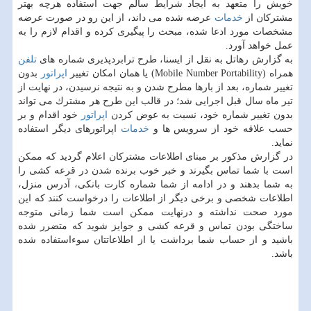
خویش را متعهد به ایجاد شرایط سالم جهت استفاده هرچه بهتر
مشتركان از
خدمات
عرضه شده می داند، از این رو در صورت عرضه
مشخصات مورد ادعا شده، مبحث را پیگیری كرده و اقدام لازم را به
عمل خواهد آورد.
به گزارش رهاتل به نقل از ایسنا، طرح ترابردپذیری شماره های
تلفن
همراه (Mobile Number Portability) یا همان امكان تغییر
اپراتور
بدون
تغییر شماره، بعد از بارها مطرح شدن و به نتیجه نرسیدن، در نهایت از
تیر ماه سال قبل اجرایی شد؛ در قالب این طرح هر مشترك می تواند
بدون تغییر شماره خود، نسبت به عوض كردن
اپراتور
خود اقدام و بر
حسب علاقه خود از سرویس ها و
خدمات
اپراتورهای دیگر استفاده
نماید.
در گزارش مذكور بر مبنای اطلاعات مشتركان اعلام گردید كه ممكن
است با شما تماس بگیرند و خبر خوب برنده شدن در قرعه كشی را
به شما بدهند و در ادامه از شما شماره كارت بانكی، آدرس منزل،
اطلاعات شخصی و برخی دیگر از اطلاعات را درخواست كنند كه این
مورد صحت نداشته و درنهایت ممكن است شما زمانی متوجه
ساختگی بودن تماس و قرعه كشی و جوایز شوید كه متضرر شده
باشید و از حساب شما برداشت یا از اطلاعاتتان سوءاستفاده شده
باشد.