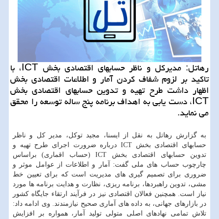
رهاتل: مدیركل و ناظر حسابهای اقتصادی بخش ICT، با
تاكید بر لزوم شفاف كردن آمار و اطلاعات اقتصادی بخش
اظهار داشت طرح تهیه و تدوین حسابهای اقتصادی بخش
ICT، دست یابی به اهداف برنامه پنج ساله توسعه را محقق
می نماید.
به گزارش رهاتل به نقل از ایسنا، مجید توكل، مدیر كل و ناظر
حسابهای اقتصادی بخش ICT درباره ضرورت اجرای طرح تهیه و
تدوین حسابهای اقتصادی بخش ICT (حساب اقماری) براساس
چارچوب حساب های ملی گفت: آمار و اطلاعات از عوامل موثر و
ضروری برای تصمیم گیری های مدیریت است كه برای تعیین خط
مشی، تدوین راهبردها، برنامه ریزی، نظارت و هدایت برنامه ها مورد
نیاز است. همچنین فعالان اقتصادی نیز در فرآیند ارتقاء جایگاه كشور
در بازارهای جهانی، به داده های آماری صحیح نیازمندند. وی ادامه داد:
تلاش تمامی نهادهای اصلی متولی تولید آمار، همواره بر افزایش