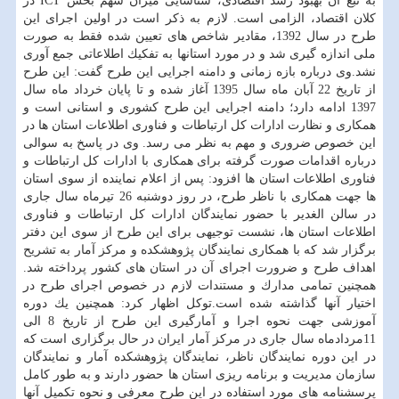
به تبع آن بهبود رشد اقتصادی، شناسایی میزان سهم بخش ICT در
كلان اقتصاد، الزامی است. لازم به ذكر است در اولین اجرای این
طرح در سال 1392، مقادیر شاخص های تعیین شده فقط به صورت
ملی اندازه گیری شد و در مورد استانها به تفكیك اطلاعاتی جمع آوری
نشد.وی درباره بازه زمانی و دامنه اجرایی این طرح گفت: این طرح
از تاریخ 22 آبان ماه سال 1395 آغاز شده و تا پایان خرداد ماه سال
1397 ادامه دارد؛ دامنه اجرایی این طرح كشوری و استانی است و
همكاری و نظارت ادارات كل ارتباطات و فناوری اطلاعات استان ها در
این خصوص ضروری و مهم به نظر می رسد. وی در پاسخ به سوالی
درباره اقدامات صورت گرفته برای همكاری با ادارات كل ارتباطات و
فناوری اطلاعات استان ها افزود: پس از اعلام نماینده از سوی استان
ها جهت همكاری با ناظر طرح، در روز دوشنبه 26 تیرماه سال جاری
در سالن الغدیر با حضور نمایندگان ادارات كل ارتباطات و فناوری
اطلاعات استان ها، نشست توجیهی برای این طرح از سوی این دفتر
برگزار شد كه با همكاری نمایندگان پژوهشكده و مركز آمار به تشریح
اهداف طرح و ضرورت اجرای آن در استان های كشور پرداخته شد.
همچنین تمامی مدارك و مستندات لازم در خصوص اجرای طرح در
اختیار آنها گذاشته شده است.توكل اظهار كرد: همچنین یك دوره
آموزشی جهت نحوه اجرا و آمارگیری این طرح از تاریخ 8 الی
11مردادماه سال جاری در مركز آمار ایران در حال برگزاری است كه
در این دوره نمایندگان ناظر، نمایندگان پژوهشكده آمار و نمایندگان
سازمان مدیریت و برنامه ریزی استان ها حضور دارند و به طور كامل
پرسشنامه های مورد استفاده در این طرح معرفی و نحوه تكمیل آنها