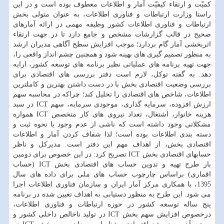
كمیّت و ارتقاء كیفیّت آمار و اطلاعات معطوف بوده است و در این
راستا وزارت ارتباطات و فناوری اطلاعات، به عنوان متولی بخش
ارتباطات و فناوری اطلاعات كشور وظیفه مهمی در ارائه آمارهای
صحیح در قالب گزارشات مشخص و جامع دارد تا در جهت ارتقاء
اثربخشی آمار گام بردارد؛ موجب افزایش سطح آگاهی مدیران ارشد
به منظور تصمیم گیری های بهینه شود و همچنین چشم انداز واقعی را،
جهت تهیه برنامه های عملیاتی نظیر برنامه های توسعه كشور، ارایه
دهد. به گفته توكل، لازم است دفتر بررسی های اقتصادی برای
بررسی وضعیت اقتصادی بخش با در دست داشتن بهترین و كاملترین
اطلاعات، شاخص های اقتصادی را تحلیل كند؛ چراكه در محاسبه سهم
ارزش افزوده، سرمایه گذاری، موجودی سرمایه، سهم ICT در سبد
هزینه خانوار، اشتغال، تعداد نیروی های كار متخصص ICT همواره
مشكلاتی وجود داشته است كه ناشی از عدم وجود یا نحوه ثبت و
دسته بندی اطلاعات بوده است؛ لذا شفاف كردن آمار و اطلاعات
اقتصادی بخش، از اهداف مهم این دفتر است. مدیركل و ناظر
حسابهای اقتصادی بخش ICT تصریح كرد: در این خصوص برای دومین
بار طرح تهیه و تدوین حساب های اقتصادی بخش ICT (حساب
اقماری) براساس چارچوب حساب های ملی برای داده های سال
1395، با همكاری مركز آمار ایران و سازمان فناوری اطلاعات اجرا
می شود. این طرح به منظور دستیابی به اهداف تعیین شده در برنامه
پنج ساله توسعه كشور در حوزه ارتباطات و فناوری اطلاعات،
درخصوص افزایش سهم بخش ICT در تولید ناخالص داخلی كشور و