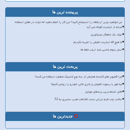
پربیننده ترین ها
می خواهید وزیر ارتباطات را استیضاح کنید؟ این کار را انجام دهید اما دولت در مقابل استفاده
مردم از اینترنت کوتاه نمی آید
تولد یک شاهکار مینیاتوری
ما هیچ گاه اینترنت حقیقی را تجربه نکردیم
نسل سوم شاسی بلند ارباب حلقه ها
پربحث ترین ها
چرا کامیون های کشنده همزمان از سه نوع لاستیک متفاوت استفاده می کنند؟
چه طور با ریموت خاموش و باتری خالی، خودرو را روشن کنیم؟
قابل اعتمادترین برندهای موبایل
ساخت پلت فرم ایرانی تست اقدامات مخرب سایبری به AI
جدیدترین ها