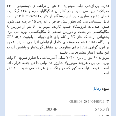
قدرت پردازشی تبلت موتو پد ۶۰ نئو از تراشه ی دیمنسیتی ۶۳۰۰
مدیاتک تامین می شود و در کنار آن ۸ گیگابایت رم و ۱۲۸ گیگابایت
فضای ذخیره سازی دارد. این دستگاه از کارت microSD تا ۲ ترابایت
قابل پشتیبانی می کند بطور پیش فرض با اندروید ۱۵ عرضه می شود.
طبق اطلاعات فروشگاه فلیپ کارت، موتو پد ۶۰ نئو از دوربین ۸
مگاپیکسلی در پشت و دوربین سلفی ۵ مگاپیکسلی بهره می برد.
پشتیبانی از شبکه های 5G و 4G، وای فای دوبانده، بلوتوث ۵٫۲، GPS
و درگاه USB-C هم مجموعه ی کامل ارتباطی آنرا می سازند. علاوه
بر این، گواهی IP52 برای مقاومت در مقابل گردوغبار و پاشش آب به
این تبلت اعتبار بیشتری می بخشد.
موتو پد ۶۰ نئو از باتری ۷۰۴۰ میلی آمپرساعتی با شارژ سریع ۲۰ وات
بهره می برد، هرچند موتورولا شارژر ۶۸ واتی داخل جعبه قرار داده
است. قیمت تبلت مذکور که در رنگ سبز عرضه می شود ۲۰۰ دلار
است.
منبع:
رهاتل
1404/06/22
09:03:08
383
5
/
5.0