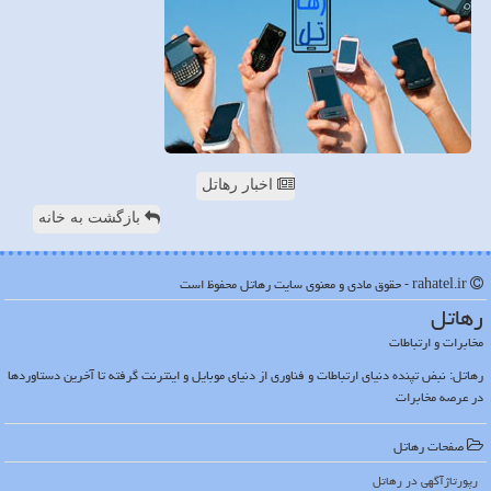
اخبار رهاتل
بازگشت به خانه
rahatel.ir - حقوق مادی و معنوی سایت رهاتل محفوظ است
رهاتل
مخابرات و ارتباطات
رهاتل: نبض تپنده دنیای ارتباطات و فناوری از دنیای موبایل و اینترنت گرفته تا آخرین دستاوردها
در عرصه مخابرات
صفحات رهاتل
رپورتاژآگهی در رهاتل