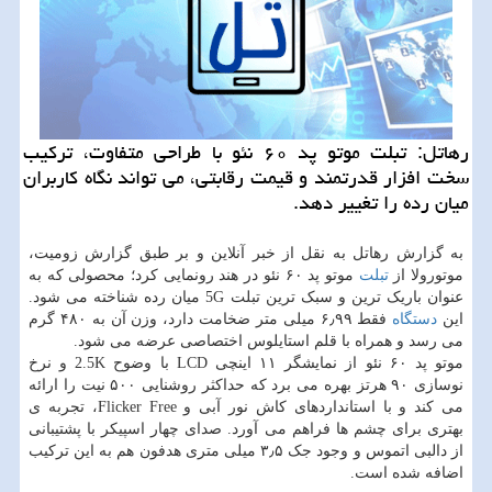
رهاتل: تبلت موتو پد ۶۰ نئو با طراحی متفاوت، ترکیب
سخت افزار قدرتمند و قیمت رقابتی، می تواند نگاه کاربران
میان رده را تغییر دهد.
به گزارش رهاتل به نقل از خبر آنلاین و بر طبق گزارش زومیت،
موتورولا از
تبلت
موتو پد ۶۰ نئو در هند رونمایی کرد؛ محصولی که به
عنوان باریک ترین و سبک ترین تبلت 5G میان رده شناخته می شود.
این
دستگاه
فقط ۶٫۹۹ میلی متر ضخامت دارد، وزن آن به ۴۸۰ گرم
می رسد و همراه با قلم استایلوس اختصاصی عرضه می شود.
موتو پد ۶۰ نئو از نمایشگر ۱۱ اینچی LCD با وضوح 2.5K و نرخ
نوسازی ۹۰ هرتز بهره می برد که حداکثر روشنایی ۵۰۰ نیت را ارائه
می کند و با استانداردهای کاش نور آبی و Flicker Free، تجربه ی
بهتری برای چشم ها فراهم می آورد. صدای چهار اسپیکر با پشتیبانی
از دالبی اتموس و وجود جک ۳٫۵ میلی متری هدفون هم به این ترکیب
اضافه شده است.