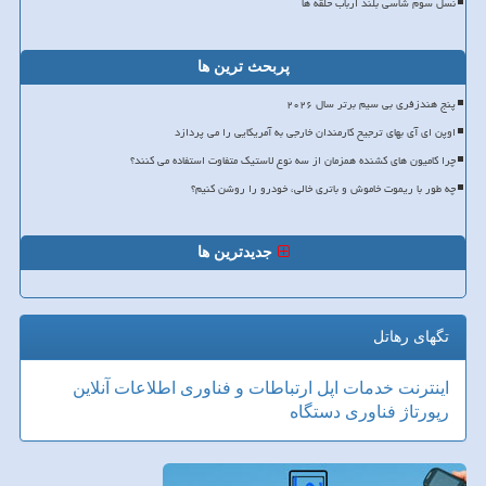
نسل سوم شاسی بلند ارباب حلقه ها
پربحث ترین ها
پنج هندزفری بی سیم برتر سال ۲۰۲۶
اوپن ای آی بهای ترجیح کارمندان خارجی به آمریکایی را می پردازد
چرا کامیون های کشنده همزمان از سه نوع لاستیک متفاوت استفاده می کنند؟
چه طور با ریموت خاموش و باتری خالی، خودرو را روشن کنیم؟
جدیدترین ها
تگهای رهاتل
اینترنت
خدمات
اپل
ارتباطات و فناوری اطلاعات
آنلاین
رپورتاژ
فناوری
دستگاه