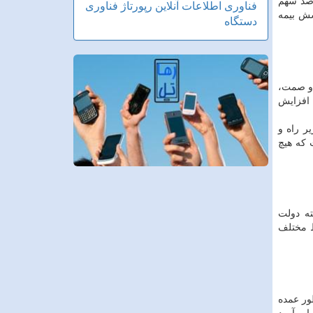
انجام شده با سازمان تأمین اجتماعی، مقرر شد روال قبلی ادامه یابد. بدین صورت که از ۲۷ درصد سهم
فناوری اطلاعات
آنلاین
رپورتاژ
فناوری
ای که تابحال زیر پوشش بیمه
دستگاه
 و صمت،
-کیلومتر» افزایش یابد. همینطور کرایه حمل کالا هم بین ۲۰ تا ۲۴ درصد افزایش
ر راه و
 داشت که هیچ
ته دولت
ط مختلف
ور عمده