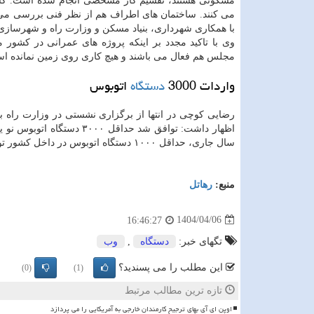
مسکونی هستند، تقسیم کار مشخصی انجام شده است. کارشنا
می کنند. ساختمان های اطراف هم از نظر فنی بررسی می شو
با همکاری شهرداری، بنیاد مسکن و وزارت راه و شهرسازی
وی با تاکید مجدد بر اینکه پروژه های عمرانی در کشور
مجلس هم فعال می باشند و هیچ کاری روی زمین نمانده است
واردات 3000
دستگاه
اتوبوس
رضایی کوچی در انتها از برگزاری نشستی در وزارت راه ب
اظهار داشت: توافق شد حداق
سال جاری، حداقل ۱۰۰۰ دستگاه اتوبوس در داخل کشور تولید و به ناوگان حمل و نقل عمومی اضافه خواهد شد.
منبع:
رهاتل
1404/04/06
16:46:27
تگهای خبر:
دستگاه
,
وب
این مطلب را می پسندید؟
(0)
(1)
تازه ترین مطالب مرتبط
اوپن ای آی بهای ترجیح کارمندان خارجی به آمریکایی را می پردازد