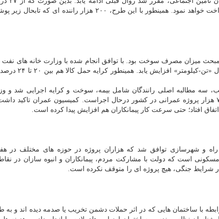
تومان در ماه مطرح بود؛ اما با توافق 
پرداختی بیمه، ۵۰ درصد را راننده و ۵۰ درصد را دولت پرداخت خواهد نمود. همینطور با این طرح، ۲۰۰ هزار راننده 
 مبحث میزان مصرف سوخت بود. با توافق انجام شده با وزارت خانه های نفت
مقرر شد مقدار سوخت تخصیصی به رانندگان بر مبنای مدل «تن
 سه مطالبه اصلی رانندگان شامل بیمه، سوخت و کرایه اجرایی شد و وزی
شهرسازی هم آنرا ابلاغ کرده است. هم اکنون بیشتر از ۷۰ هزار پروژه عمرانی در کشور درحال اجراست. کمیسیون عمران تاکید
فاق افتاد؛ حتی سرعت کار پیمانکاران هم افزایش پیدا کرده است.
راه و شهرسازی توافق شد که هزاران پروژه در حوزه های مختلف در هف
 مسکونی است که دولت با مشارکت مردم، پیمانکاران و انبوه سازان در نقا
در شرایط جنگی، هیچ پروژه ای را متوقف نکرده است.
ه با ساختمان هایی که در اثر حملات دشمن تخریب یا صدمه دیده اند و به ط