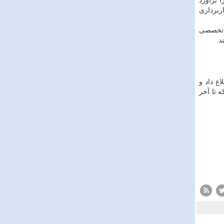
 برآورد
ربرداری
ی تخصصی
د.
ع داد و
 که تا آخر