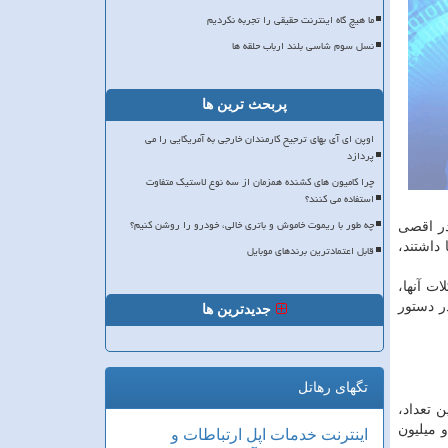
ما هیچ گاه اینترنت حقیقی را تجربه نکردیم
نسل سوم شاسی بلند ارباب حلقه ها
پربحث ترین ها
اوپن ای آی بهای ترجیح کارمندان خارجی به آمریکایی را می
پردازد
چرا کامیون های کشنده همزمان از سه نوع لاستیک متفاوت
استفاده می کنند؟
چه طور با ریموت خاموش و باتری خالی، خودرو را روشن کنیم؟
در اقصی
داشتند،
قابل اعتمادترین برندهای موبایل
ت آنها،
ر دستور
جدیدترین ها
تگهای رهاتل
 از این تعداد،
و میلیون
اینترنت
خدمات
اپل
ارتباطات و