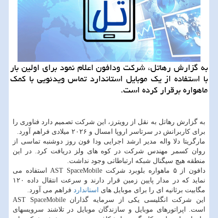
به گزارش رهاتل، شرکت ودافون اعلام نمود برای اولین بار
با استفاده از یک موبایل استاندارد تماس ویدئویی با کمک
ماهواره برقرار کرده است.
به گزارش رهاتل به نقل از رویترز، این شرکت تصمیم دارد فناوری را
برای کاربرانش در سرتاسر اروپا امسال و ۲۰۲۶ میلادی فراهم آورد.
مارگریتا دلا واله مدیر ارشد اجرایی ودا فون روز دوشنبه تماسی از
روان کسمر مهندس شرکت در کوه های ولز دریافت کرد. در این
منطقه هیچ سیگنال شبکه ارتباطاتی وجود نداشت.
دافون از ۵ ماهواره بلوبرد شرکت AST SpaceMobile استفاده می
نماید که در مدار پایین زمین قرار دارند و سرعت انتقال داده ۱۲۰
مگابیت برثانیه ای را برای موبایل های
استاندارد
فراهم می آورد.
این شرکت انگلیسی یکی از سرمایه گذاران AST SpaceMobile
است. اپراتورهای موبایل و سازندگان موبایل در تلاشند سرویسهای