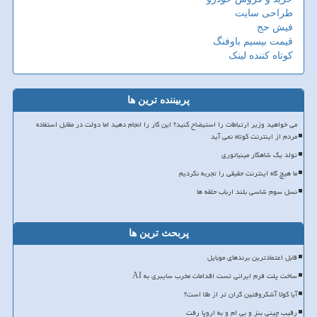
طراحی سایت
فیش حج
قیمت بیسیم باوفنگ
کوتاه کننده لینک
پربیننده ترین ها
می خواهید وزیر ارتباطات را استیضاح کنید؟ این کار را انجام دهید اما دولت در مقابل استفاده
مردم از اینترنت کوتاه نمی آید
تولد یک شاهکار مینیاتوری
ما هیچ گاه اینترنت حقیقی را تجربه نکردیم
نسل سوم شاسی بلند ارباب حلقه ها
پربحث ترین ها
قابل اعتمادترین برندهای موبایل
ساخت پلت فرم ایرانی تست اقدامات مخرب سایبری به AI
آیا کولا آشکروفتین گران تر از طلا است؟
رقیب چینی بنز و بی ام و به اروپا رفت