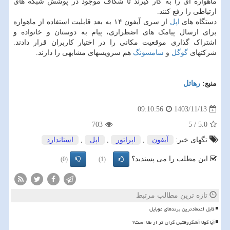
ماهواره ای را به کار گیرند تا شکاف موجود در پوشش شبکه های
ارتباطی را رفع کنند.
دستگاه های
اپل
از سری آیفون ۱۴ به بعد قابلیت استفاده از ماهواره
برای ارسال پیامک های اضطراری، پیام به دوستان و خانواده و
اشتراک گذاری موقعیت مکانی را در اختیار کاربران قرار دادند.
شرکتهای
گوگل
و
سامسونگ
هم سرویسهای مشابهی را دارند.
منبع:
رهاتل
1403/11/13
09:10:56
703
5
/
5.0
تگهای خبر:
آیفون
,
اپراتور
,
اپل
,
استاندارد
این مطلب را می پسندید؟
(0)
(1)
تازه ترین مطالب مرتبط
قابل اعتمادترین برندهای موبایل
آیا کولا آشکروفتین گران تر از طلا است؟