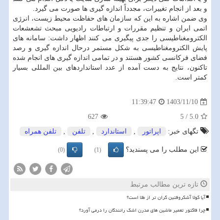
و بعد از انجام تغییرات، مجدداً اندازه گیری ها صورت می گیرد.
وی ضمن اشاره به این که سازمان های حفاظت محیط زیست، انرژی
اتمی ایران و تنظیم مقررات و ارتباطات رادیویی مبحث تشعشعات
الکترومغناطیسی را جدی پیگیری می کنند اظهار داشت: سامانه های
پایش الکترومغناطیسی به شکل مستمر درحال اندازه گیری و رصد
فضای فرکانسی کشور هستند و در تمامی اندازه گیری های انجام شده
تاکنون، نتایج به دست آمده از عدد استانداردهای بین المللی بسیار
کمتر است.
1403/11/10
11:39:47
627
5
/
5.0
تگهای خبر:
اپراتور
,
استاندارد
,
تلفن
,
تلفن همراه
این مطلب را می پسندید؟
(0)
(1)
تازه ترین مطالب مرتبط
آیا کولا آشکروفتین گران تر از طلا است؟
چرا فاکتور تعمیر ماشین های مدرن اشک رانندگان را درمی آورد؟