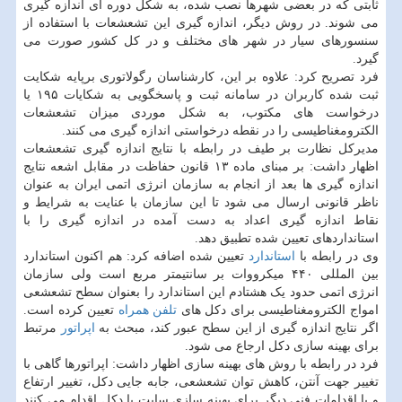
ثابتی که در بعضی شهرها نصب شده، به شکل دوره ای اندازه گیری
می شوند. در روش دیگر، اندازه گیری این تشعشعات با استفاده از
سنسورهای سیار در شهر های مختلف و در کل کشور صورت می
گیرد.
فرد تصریح کرد: علاوه بر این، کارشناسان رگولاتوری برپایه شکایت
ثبت شده کاربران در سامانه ثبت و پاسخگویی به شکایات ۱۹۵ یا
درخواست های مکتوب، به شکل موردی میزان تشعشعات
الکترومغناطیسی را در نقطه درخواستی اندازه گیری می کنند.
مدیرکل نظارت بر طیف در رابطه با نتایج اندازه گیری تشعشعات
اظهار داشت: بر مبنای ماده ۱۳ قانون حفاظت در مقابل اشعه نتایج
اندازه گیری ها بعد از انجام به سازمان انرژی اتمی ایران به عنوان
ناظر قانونی ارسال می شود تا این سازمان با عنایت به شرایط و
نقاط اندازه گیری اعداد به دست آمده در اندازه گیری را با
استانداردهای تعیین شده تطبیق دهد.
وی در رابطه با
استاندارد
تعیین شده اضافه کرد: هم اکنون استاندارد
بین المللی ۴۴۰ میکرووات بر سانتیمتر مربع است ولی سازمان
انرژی اتمی حدود یک هشتادم این استاندارد را بعنوان سطح تشعشعی
امواج الکترومغناطیسی برای دکل های
تلفن همراه
تعیین کرده است.
اگر نتایج اندازه گیری از این سطح عبور کند، مبحث به
اپراتور
مرتبط
برای بهینه سازی دکل ارجاع می شود.
فرد در رابطه با روش های بهینه سازی اظهار داشت: اپراتورها گاهی با
تغییر جهت آنتن، کاهش توان تشعشعی، جابه جایی دکل، تغییر ارتفاع
و یا اقدامات فنی دیگر برای بهینه سازی سایت یا دکل اقدام می کنند