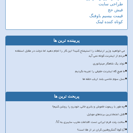
طراحی سایت
فیش حج
قیمت بیسیم باوفنگ
کوتاه کننده لینک
پربیننده ترین ها
می خواهید وزیر ارتباطات را استیضاح کنید؟ این کار را انجام دهید اما دولت در مقابل استفاده
مردم از اینترنت کوتاه نمی آید
تولد یک شاهکار مینیاتوری
ما هیچ گاه اینترنت حقیقی را تجربه نکردیم
نسل سوم شاسی بلند ارباب حلقه ها
پربحث ترین ها
چه طور با ریموت خاموش و باتری خالی، خودرو را روشن کنیم؟
قابل اعتمادترین برندهای موبایل
ساخت پلت فرم ایرانی تست اقدامات مخرب سایبری به AI
آیا کولا آشکروفتین گران تر از طلا است؟