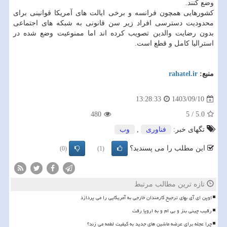
وضع کنند.
کشورهایی همچون فرانسه و برخی ایالت های آمریکا قوانینی برای
محدودیت دسترسی افراد زیر سن قانونی به شبکه های اجتماعی
بدون رضایت والدین تصویب کرده اند اما ممنوعیت وضع شده در
استرالیا کامل و قطع است.
منبع:
rahatel.ir
1403/09/10
13:28:33
480
5
/
5.0
تگهای خبر:
فناوری
,
وب
این مطلب را می پسندید؟
(0)
(1)
تازه ترین مطالب مرتبط
اوپن ای آی بهای ترجیح کارمندان خارجی به آمریکایی را می پردازد
رقیب چینی بنز و بی ام و به اروپا رفت
چرا عجله برای عرضه ماشین های جدید به کیفیت لطمه می زند؟