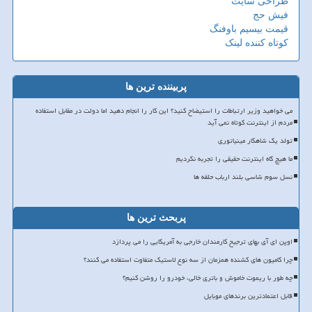
طراحی سایت
فیش حج
قیمت بیسیم باوفنگ
کوتاه کننده لینک
پربیننده ترین ها
می خواهید وزیر ارتباطات را استیضاح کنید؟ این کار را انجام دهید اما دولت در مقابل استفاده
مردم از اینترنت کوتاه نمی آید
تولد یک شاهکار مینیاتوری
ما هیچ گاه اینترنت حقیقی را تجربه نکردیم
نسل سوم شاسی بلند ارباب حلقه ها
پربحث ترین ها
اوپن ای آی بهای ترجیح کارمندان خارجی به آمریکایی را می پردازد
چرا کامیون های کشنده همزمان از سه نوع لاستیک متفاوت استفاده می کنند؟
چه طور با ریموت خاموش و باتری خالی، خودرو را روشن کنیم؟
قابل اعتمادترین برندهای موبایل