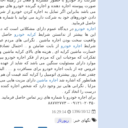
شرکت راد خودرو با حضور گسترده و فعال در زمینه اجار
صورت پیوسته اجاره دهنده و اجاره گیرنده خودرو های موج
می باشد بنابراین اگر تمایل به اجاره کردن خودرو از شر
دادن خودروهای خود به شرکت دارید می توانید با شماره ه
حاصل فرمایید.
اجاره خودرو
در دیدگاه عموم دارای مشکلاتی است که در
این ها بیشتر از ندانستن شرایط
کرایه خودرو
حاصل م
واقعیت سخت بودن اجاره ماشین . نگرانی های مردم عبار
شرایط
اجاره خودرو
از بابت ضامئن و .. احتمال تصادف 
خسارت ماشین کرایه ای , هزینه های بالای کرایه ماشین و 
تفکرات که موجبات این که مردم از فکر اجاره خودرو بیرون
موارد دارای مسئولیت سنگین می باشد که شاید از عهده 
عروس چه از بابت اجاره خودرو برای مسافرت و … . البته 
چقدر تعداد روز بیشتری اتومبیل را کرایه کنند قیمت آن هم
همانطور که اشاره شد
اجاره ماشین
دارای مزیت هایی می 
مزایا , نگرانی هایی نیز وجود دارد که شخص اجاره کننده
درست را اتخاذ کرد .
برای اجاره خودرو با شماره های زیر تماس حاصل فرمایید.
۰۹۱۲۱۰۲۰۳۵۰ – ۸۸۷۷۲۷۷۳
1396/10/12
16:29:14
تگهای خبر:
رپورتاژ