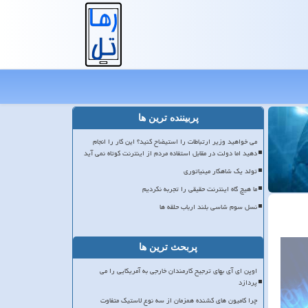
پربیننده ترین ها
می خواهید وزیر ارتباطات را استیضاح کنید؟ این کار را انجام
دهید اما دولت در مقابل استفاده مردم از اینترنت کوتاه نمی آید
تولد یک شاهکار مینیاتوری
ما هیچ گاه اینترنت حقیقی را تجربه نکردیم
نسل سوم شاسی بلند ارباب حلقه ها
پربحث ترین ها
اوپن ای آی بهای ترجیح کارمندان خارجی به آمریکایی را می
پردازد
چرا کامیون های کشنده همزمان از سه نوع لاستیک متفاوت