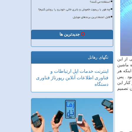
استفاده می کنند؟
چه طور با ریموت خاموش و باتری خالی، خودرو را روشن کنیم؟
قابل اعتمادترین برندهای موبایل
جدیدترین ها
تگهای رهاتل
 از این
ه ماشین
ینکه هر
اینترنت
خدمات
اپل
ارتباطات و
ود . پس
فناوری اطلاعات
آنلاین
رپورتاژ
فناوری
کنار این
دستگاه
ن تصمیم