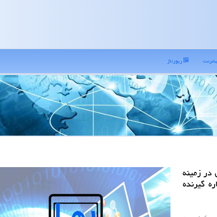
نترنت
رپورتاژ
 در زمینه
ره گیرنده