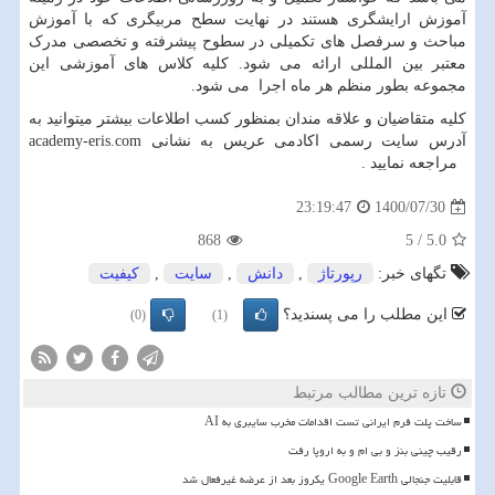
آموزش ارایشگری هستند در نهایت سطح مربیگری که با آموزش
مباحث و سرفصل های تکمیلی در سطوح پیشرفته و تخصصی مدرک
معتبر بین المللی ارائه می شود. کلیه کلاس های آموزشی این
مجموعه بطور منظم هر ماه اجرا می شود.
کلیه متقاضیان و علاقه مندان بمنظور کسب اطلاعات بیشتر میتوانید به
آدرس سایت رسمی اکادمی عریس به نشانی
academy-eris.com
مراجعه نمایید .
1400/07/30
23:19:47
868
5
/
5.0
تگهای خبر:
رپورتاژ
,
دانش
,
سایت
,
كیفیت
این مطلب را می پسندید؟
(0)
(1)
تازه ترین مطالب مرتبط
ساخت پلت فرم ایرانی تست اقدامات مخرب سایبری به AI
رقیب چینی بنز و بی ام و به اروپا رفت
قابلیت جنجالی Google Earth یکروز بعد از عرضه غیرفعال شد