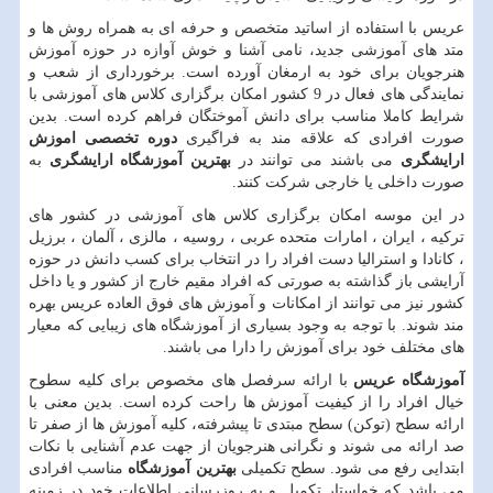
عریس با استفاده از اساتید متخصص و حرفه ای به همراه روش ها و
متد های آموزشی جدید، نامی آشنا و خوش آوازه در حوزه آموزش
هنرجویان برای خود به ارمغان آورده است. برخورداری از شعب و
نمایندگی های فعال در 9 کشور امکان برگزاری کلاس های آموزشی با
شرایط کاملا مناسب برای دانش آموختگان فراهم کرده است. بدین
صورت افرادی که علاقه مند به فراگیری
دوره تخصصی اموزش
ارایشگری
می باشند می توانند در
بهترین آموزشگاه ارایشگری
به
صورت داخلی یا خارجی شرکت کنند.
در این موسه امکان برگزاری کلاس های آموزشی در کشور های
ترکیه ، ایران ، امارات متحده عربی ، روسیه ، مالزی ، آلمان ، برزیل
، کانادا و استرالیا دست افراد را در انتخاب برای کسب دانش در حوزه
آرایشی باز گذاشته به صورتی که افراد مقیم خارج از کشور و یا داخل
کشور نیز می توانند از امکانات و آموزش های فوق العاده عریس بهره
مند شوند. با توجه به وجود بسیاری از آموزشگاه های زیبایی که معیار
های مختلف خود برای آموزش را دارا می باشند.
آموزشگاه عریس
با ارائه سرفصل های مخصوص برای کلیه سطوح
خیال افراد را از کیفیت آموزش ها راحت کرده است. بدین معنی با
ارائه سطح (توکن) سطح مبتدی تا پیشرفته، کلیه آموزش ها از صفر تا
صد ارائه می شوند و نگرانی هنرجویان از جهت عدم آشنایی با نکات
ابتدایی رفع می شود. سطح تکمیلی
بهترین آموزشگاه
مناسب افرادی
می باشد که خواستار تکمیل و به روزرسانی اطلاعات خود در زمینه