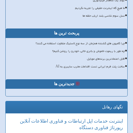
تولد یک شاهکار مینیاتوری
ما هیچ گاه اینترنت حقیقی را تجربه نکردیم
نسل سوم شاسی بلند ارباب حلقه ها
پربحث ترین ها
چرا کامیون های کشنده همزمان از سه نوع لاستیک متفاوت استفاده می کنند؟
چه طور با ریموت خاموش و باتری خالی، خودرو را روشن کنیم؟
قابل اعتمادترین برندهای موبایل
ساخت پلت فرم ایرانی تست اقدامات مخرب سایبری به AI
جدیدترین ها
تگهای رهاتل
اینترنت
خدمات
اپل
ارتباطات و فناوری اطلاعات
آنلاین
رپورتاژ
فناوری
دستگاه