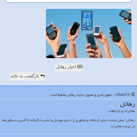
اخبار رهاتل
بازگشت به خانه
rahatel.ir - حقوق مادی و معنوی سایت رهاتل محفوظ است
رهاتل
مخابرات و ارتباطات
رهاتل: نبض تپنده دنیای ارتباطات و فناوری از دنیای موبایل و اینترنت گرفته تا آخرین دستاوردها
در عرصه مخابرات