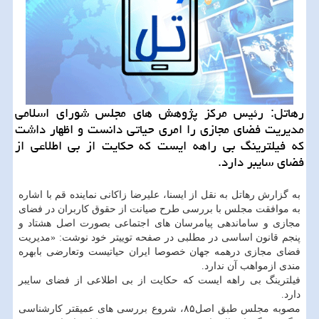
رهاتل: رئیس مرکز پژوهش های مجلس شورای اسلامی
مدیریت ⁧‫فضای مجازی‬⁩ را امری حیاتی دانست و اظهار داشت
که فیلترینگ‬⁩ بی راهه ایست که حکایت از بی اطلاعی از
فضای سایبر دارد.
به گزارش رهاتل به نقل از ایسنا، علیرضا زاکانی نماینده قم با اشاره
به موافقت مجلس با بررسی طرح صیانت از حقوق کاربران در فضای
مجازی و ساماندهی پیامرسان های اجتماعی بصورت اصل هشتاد و
پنجم قانون اساسی در مطلبی در صفحه توییتر خود نوشت: «مدیریت
⁧‫فضای مجازی‬⁩ درهمه جهان خصوصا ایران حیاتیست وتعارضی بابهره
مندی ازمواهب آن ندارد.
فیلترینگ‬⁩ بی راهه ایست که حکایت از بی اطلاعی از فضای سایبر
دارد.
مصوبه ⁧‫مجلس‬⁩ طبق اصل۸۵، شروع بررسی های عمیقتر کارشناسی