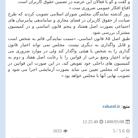
و گفت و گو با فعالان این عرصه در تضمین حقوق کاربران است.
‏اقناع افکار عمومی ضروری ست.»
روز گذشته نمایندگان مجلس شورای اسلامی تصویب کردند که طرح
صیانت از حقوق کاربران در فضای مجازی و ساماندهی پیامرسان های
اجتماعی بصورت اصل هشتاد و پنجم قانون اساسی و در کمیسیون
مشترک بررسی شود.
طبق اصل ۸۵ قانون اساسی، «سمت نمایندگی قائم به شخص است
و قابل واگذاری به دیگری نیست. مجلس نمی تواند اختیار قانون
گذاری را به شخص یا هیئتی واگذار کند ولی در موارد ضروری می
تواند اختیار وضع برخی از قوانین را با رعایت اصل هفتاد و دوم به
کمیسیون های داخلی خود تفویض کند، در این صورت این قوانین در
مدتی که مجلس تعیین می نماید بصورت آزمایشی اجرا می شود و
تصویب نهایی آنها با مجلس خواهد بود.»
منبع:
rahatel.ir
1400/05/08
12:25:40
1033
5
/
5.0