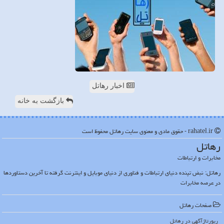
اخبار رهاتل
بازگشت به خانه
rahatel.ir - حقوق مادی و معنوی سایت رهاتل محفوظ است
رهاتل
مخابرات و ارتباطات
رهاتل: نبض تپنده دنیای ارتباطات و فناوری از دنیای موبایل و اینترنت گرفته تا آخرین دستاوردها
در عرصه مخابرات
صفحات رهاتل
رپورتاژآگهی در رهاتل