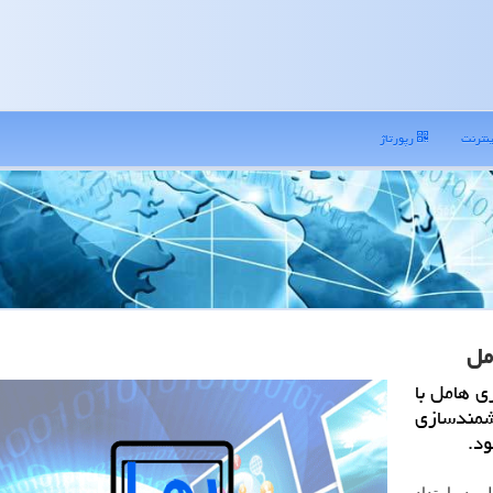
نترنت
رپورتاژ
مل
ی هامل با
شمندسازی
د.