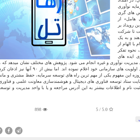
، در امتداد
یه نوآوری
رس های گری
ری هامل» از
ن رویداد بر
ست تا شرکت
هند و به یک
با الهام از
 نحوه تفکر
ی ایده های
مدیران شرکتها و سازمان ها، نوآوری را یکی از مهم ترین اولویت های سازمانی خود اعلام نموده اند
مروزه این مفهوم یکی از مهم ترین راه های توسعه سرمایه، حفظ مشتری و ماند
حمایت ستاد توسعه فناوری های دیجیتال و هوشمندسازی معاونت علمی و فناور
بت نام و اطلاعات بیشتر به این آدرس مراجعه و یا با واحد مدیریت و توسعه
898
5
/
5.0