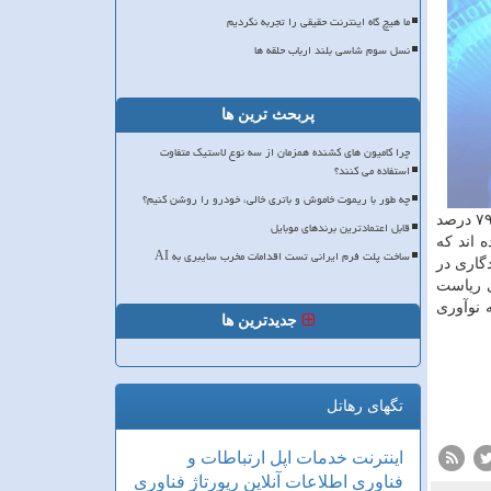
ما هیچ گاه اینترنت حقیقی را تجربه نکردیم
نسل سوم شاسی بلند ارباب حلقه ها
پربحث ترین ها
چرا کامیون های کشنده همزمان از سه نوع لاستیک متفاوت
استفاده می کنند؟
چه طور با ریموت خاموش و باتری خالی، خودرو را روشن کنیم؟
نوآورانه، تبدیل نوآوری به شایستگی، تامین تجهیزات الگوی مدیریت نوآوری و غیره انجام می شود. پژوهش های مختلف نشان میدهد که ۷۹ درصد
قابل اعتمادترین برندهای موبایل
. اما بیش از ۹۰ آنها نیز اذعان کرده اند که
ساخت پلت فرم ایرانی تست اقدامات مخرب سایبری به AI
گاری در
ی ریاست
 نوآوری
جدیدترین ها
تگهای رهاتل
اینترنت
خدمات
اپل
ارتباطات و
فناوری اطلاعات
آنلاین
رپورتاژ
فناوری