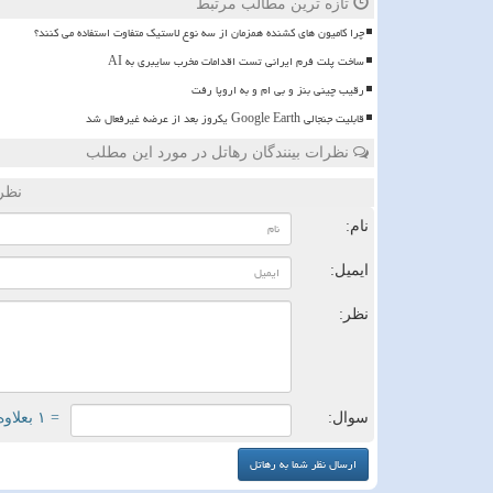
تازه ترین مطالب مرتبط
چرا کامیون های کشنده همزمان از سه نوع لاستیک متفاوت استفاده می کنند؟
ساخت پلت فرم ایرانی تست اقدامات مخرب سایبری به AI
رقیب چینی بنز و بی ام و به اروپا رفت
قابلیت جنجالی Google Earth یکروز بعد از عرضه غیرفعال شد
نظرات بینندگان رهاتل در مورد این مطلب
نظر
نام:
ایمیل:
نظر:
سوال:
= ۱ بعلاوه ۲