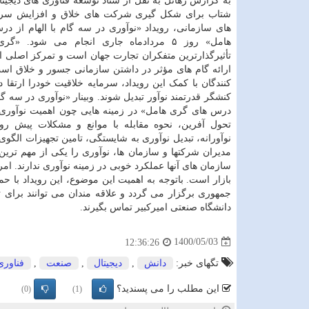
به گزارش رهاتل به نقل از ستاد توسعه فناوری های دیجیتال
شتاب برای شکل گیری شرکت های خلاق و افزایش سرما
های سازمانی، رویداد «نوآوری در سه گام با الهام از د
هامل» روز ۵ مردادماه جاری انجام می شود. «گ
تأثیرگذارترین متفکران تجارت جهان است و تمرکز اصلی ای
ارائه گام های مؤثر در داشتن سازمانی جسور و خلاق ا
کنندگان با کمک این رویداد، سرمایه خلاقیت خودرا ارتقا د
کنشگر قدرتمند نوآور تبدیل شوند. وبینار «نوآوری در سه گام 
درس های گری هامل» در زمینه هایی چون اهمیت نوآوری،
تحول آفرین، نحوه مقابله با موانع و مشکلات پیش رو
سازمان های آنها عملکرد خوبی در زمینه نوآوری ندارند. ا
بازار است. باتوجه به اهمیت این موضوع، این رویداد با 
جمهوری برگزار می گردد و علاقه مندان می توانند برای ث
دانشگاه صنعتی امیرکبیر تماس بگیرند.
1400/05/03
12:36:26
تگهای خبر:
دانش
,
دیجیتال
,
صنعت
,
فناوری
این مطلب را می پسندید؟
(0)
(1)