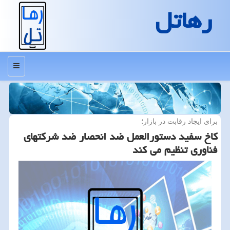
رهاتل
منو
برای ایجاد رقابت در بازار؛
كاخ سفید دستورالعمل ضد انحصار ضد شركتهای
فناوری تنظیم می كند