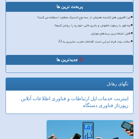
پربحث ترین ها
چرا کامیون های کشنده همزمان از سه نوع لاستیک متفاوت استفاده می کنند؟
چه طور با ریموت خاموش و باتری خالی، خودرو را روشن کنیم؟
قابل اعتمادترین برندهای موبایل
ساخت پلت فرم ایرانی تست اقدامات مخرب سایبری به AI
جدیدترین ها
تگهای رهاتل
اینترنت
خدمات
اپل
ارتباطات و فناوری اطلاعات
آنلاین
رپورتاژ
فناوری
دستگاه