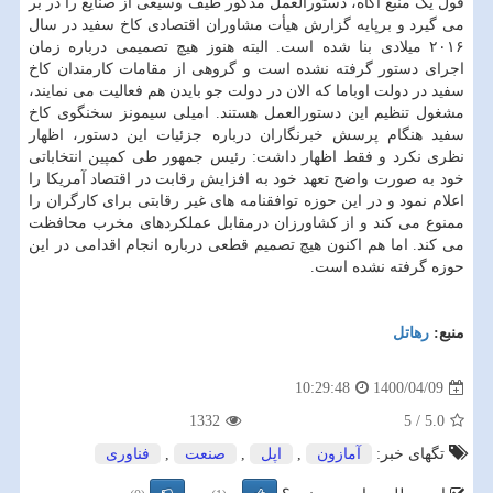
قول یک منبع آگاه، دستورالعمل مذکور طیف وسیعی از صنایع را در بر
می گیرد و برپایه گزارش هیأت مشاوران اقتصادی کاخ سفید در سال
۲۰۱۶ میلادی بنا شده است. البته هنوز هیچ تصمیمی درباره زمان
اجرای دستور گرفته نشده است و گروهی از مقامات کارمندان کاخ
سفید در دولت اوباما که الان در دولت جو بایدن هم فعالیت می نمایند،
مشغول تنظیم این دستورالعمل هستند. امیلی سیمونز سخنگوی کاخ
سفید هنگام پرسش خبرنگاران درباره جزئیات این دستور، اظهار
نظری نکرد و فقط اظهار داشت: رئیس جمهور طی کمپین انتخاباتی
خود به صورت واضح تعهد خود به افزایش رقابت در اقتصاد آمریکا را
اعلام نمود و در این حوزه توافقنامه های غیر رقابتی برای کارگران را
ممنوع می کند و از کشاورزان درمقابل عملکردهای مخرب محافظت
می کند. اما هم اکنون هیچ تصمیم قطعی درباره انجام اقدامی در این
حوزه گرفته نشده است.
منبع:
رهاتل
1400/04/09
10:29:48
1332
5
/
5.0
تگهای خبر:
آمازون
,
اپل
,
صنعت
,
فناوری