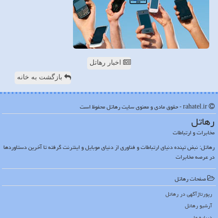
اخبار رهاتل
بازگشت به خانه
rahatel.ir - حقوق مادی و معنوی سایت رهاتل محفوظ است
رهاتل
مخابرات و ارتباطات
رهاتل: نبض تپنده دنیای ارتباطات و فناوری از دنیای موبایل و اینترنت گرفته تا آخرین دستاوردها
در عرصه مخابرات
صفحات رهاتل
رپورتاژآگهی در رهاتل
آرشیو رهاتل
درباره ما