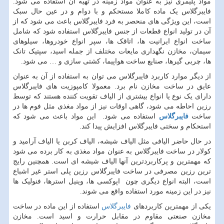
مواد پلیمری نیز به عنوان مواد زمینه در تهیه آن استفاده می شود.
فایبرگلاس یک ماده کاملا مستحکم و با دوام و در عین حال سبک
است، این ویژگی های منحصر به فرد فایبرگلاس باعث می شود که از
آن در تولید انواع قطعات از جنس فایبرگلاس استفاده شود که شامل
ساخت انواع ایرانیت ها، اتاقک ها، سپر انواع خودروها، سیلوهای
سیمان، مخازن نگهداری مایعات مختلف از جمله اسید، سپتیک تانک
ها، چربی گیرها، صنایع ساخت هواپیما، کشتی سازی و … می شود.
از دیگر موارد کاربرد فایبرگلاس می توان به استفاده از آن به عنوان
عایق در ساخت مخازن نام برد. معمولا کامپوزیت های فایبرگلاس
دارای یک نوع یا انواع بیشتری از الیاف تقویت کننده هستند که توسط
رزین احاطه می شود، گاهی اوقات نیز از مواد مغذی مثل فوم ها در
ساخت
فایبرگلاس
استفاده می شود. این مواد باعث می شود که
استحکام و سختی فایبرگلاس افزایش پیدا کند.
در حال حاضر الیافی مثل الیاف شیشه، الیاف کربن یا الیاف آرامید و
کولار در ساخت فایبرگلاس به عنوان مواد مغذی به کار برده می شود
که مهمترین و پرکاربردترین آنها الیاف شیشه ای است. همچنین رایج
ترین رزین مصرفی در ساخت فایبرگلاس رزین پلی استر غیر اشباع
است، البته انواع دیگری چون اپوکسی ها، وینیل استرها، فنولیک ها
نیز در این زمینه مورد استفاده واقع می شوند.
یکی از مهمترین کاربردهای
فایبرگلاس
استفاده از این ماده در ساخت
مخازن صنعتی مقاوم در مقابل حرارت و اسید است. مخازن