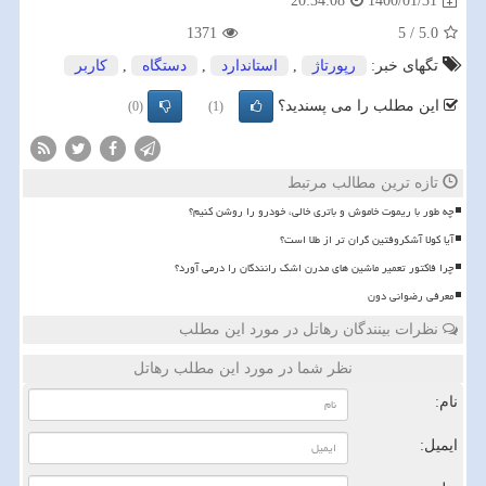
1400/01/31
20:34:08
1371
5
/
5.0
تگهای خبر:
رپورتاژ
,
استاندارد
,
دستگاه
,
كاربر
این مطلب را می پسندید؟
(0)
(1)
تازه ترین مطالب مرتبط
چه طور با ریموت خاموش و باتری خالی، خودرو را روشن کنیم؟
آیا کولا آشکروفتین گران تر از طلا است؟
چرا فاکتور تعمیر ماشین های مدرن اشک رانندگان را درمی آورد؟
معرفی رضوانی دون
نظرات بینندگان رهاتل در مورد این مطلب
نظر شما در مورد این مطلب رهاتل
نام:
ایمیل: