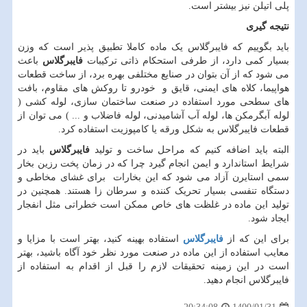
پلی اتیلن نیز بیشتر است.
نتیجه گیری
باید بگوییم که فایبرگلاس یک ماده کاملا تطبیق پذیر است که وزن
بسیار کمی دارد، از طرفی استحکام ذاتی ترکیبات
فایبرگلاس
باعث
می شود که از آن بتوان در صنایع مختلفی بهره برد، از ساخت قطعات
هواپیما، کلاه های ایمنی، قایق و خودرو تا روکش های مقاوم، بافت
های سطحی مورد استفاده در صنعت ساختمان سازی، لوله کشی (
لوله آبگرمکن ها، لوله آب آشامیدنی، لوله فاضلاب و ... ) می توان از
قطعات فایبرگلاس به شکل ورقه یا کامپوزیت استفاده کرد.
البته باید اضافه کنیم که مراحل ساخت و تولید
فایبرگلاس
باید در
شرایط استاندارد و ایمن انجام گیرد چرا که در زمان پخت رزین بخار
سمی استایرن آزاد می شود که این بخارات برای غشای مخاطی و
دستگاه تنفسی بسیار تحریک کننده و سرطان زا هستند. همچنین در
تولید این ماده در غلظت های خاص ممکن است خطراتی مثل انفجار
ایجاد شود.
برای این که از
فایبرگلاس
استفاده بهینه کنید، بهتر است با مزایا و
معایب استفاده از این ماده در صنعت مورد نظر خود آگاه باشید، بهتر
است در این زمینه تحقیقات لازم را قبل از اقدام به استفاده از
فایبرگلاس انجام دهید.