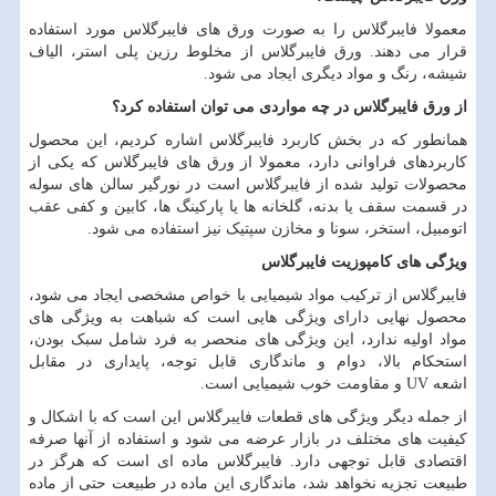
معمولا فایبرگلاس را به صورت ورق های فایبرگلاس مورد استفاده
قرار می دهند. ورق فایبرگلاس از مخلوط رزین پلی استر، الیاف
شیشه، رنگ و مواد دیگری ایجاد می شود.
از ورق فایبرگلاس در چه مواردی می توان استفاده کرد؟
همانطور که در بخش کاربرد فایبرگلاس اشاره کردیم، این محصول
کاربردهای فراوانی دارد، معمولا از ورق های فایبرگلاس که یکی از
محصولات تولید شده از فایبرگلاس است در نورگیر سالن های سوله
در قسمت سقف یا بدنه، گلخانه ها یا پارکینگ ها، کابین و کفی عقب
اتومبیل، استخر، سونا و مخازن سپتیک نیز استفاده می شود.
ویژگی های کامپوزیت فایبرگلاس
فایبرگلاس از ترکیب مواد شیمیایی با خواص مشخصی ایجاد می شود،
محصول نهایی دارای ویژگی هایی است که شباهت به ویژگی های
مواد اولیه ندارد، این ویژگی های منحصر به فرد شامل سبک بودن،
استحکام بالا، دوام و ماندگاری قابل توجه، پایداری در مقابل
اشعه
UV
و مقاومت خوب شیمیایی است.
از جمله دیگر ویژگی های قطعات فایبرگلاس این است که با اشکال و
کیفیت های مختلف در بازار عرضه می شود و استفاده از آنها صرفه
اقتصادی قابل توجهی دارد. فایبرگلاس ماده ای است که هرگز در
طبیعت تجزیه نخواهد شد، ماندگاری این ماده در طبیعت حتی از ماده