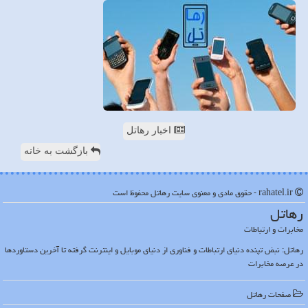
اخبار رهاتل
بازگشت به خانه
rahatel.ir - حقوق مادی و معنوی سایت رهاتل محفوظ است
رهاتل
مخابرات و ارتباطات
رهاتل: نبض تپنده دنیای ارتباطات و فناوری از دنیای موبایل و اینترنت گرفته تا آخرین دستاوردها
در عرصه مخابرات
صفحات رهاتل