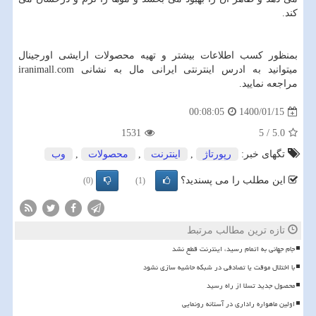
کند.
بمنظور کسب اطلاعات بیشتر و تهیه محصولات ارایشی اورجینال
میتوانید به ادرس اینترنتی ایرانی مال به نشانی
iranimall.com
مراجعه نمایید.
1400/01/15
00:08:05
1531
5
/
5.0
تگهای خبر:
رپورتاژ
,
اینترنت
,
محصولات
,
وب
این مطلب را می پسندید؟
(0)
(1)
تازه ترین مطالب مرتبط
️جام جهانی به اتمام رسید، اینترنت قطع نشد
با اختلال موقت یا تصادفی در شبکه حاشیه سازی نشود
محصول جدید تسلا از راه رسید
اولین ماهواره راداری در آستانه رونمایی