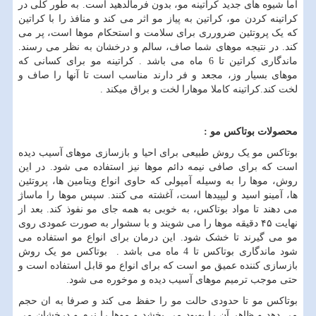
اما شیوه های جدید کراتینه مو، بدون فرمالدهید است. به طور کلی در
کراتینه کردن مو، کراتین به پیاز مو اثر می کند و منافذ را با کراتین
که یک پروتئین ضرورری برای سلامت و استحکام موها است، پر می
کند. در نتیجه موهای شما صاف، سالم و درخشان به نظر می رسند.
ماندگاری کراتین تا 6 ماه می باشد . کراتینه مو برای کسانی که
موهای بسیار وز، مجعد و فر دارند مناسب است تا آنها را صاف و
لخت کند.کراتینه کاملا موهارا لخت و براق میکند .
محصولات بوتاکس مو :
بوتاکس مو یک روش طبیعی برای احیا و بازسازی موهای آسیب دیده
است که برای صافی نیمه دائم موها نیز استفاده می شود. در این
روش، موها را به وسیله آمپولی که حاوی انواع ویتامین ها، پروتئین
ها، آمینو اسید و لیپیدها است، آغشته می کنند. سپس موها را ماساژ
می دهند تا مواد بوتاکس، به خوبی به همه جای مو نفوذ کند. بعد از
نهایت ۴۵ دقیقه موها را می شویند و با سشوار به صورت عمودی روی
مو می گیرند تا خشک شود. این درمان برای انواع مو استفاده می
شود ماندگاری بوتاکس تا 4 ماه می باشد . بوتاکس مو یک روش
بازسازی کننده عمیق مو است که برای انواع مو قابل استفاده است و
حتی موجب ترمیم موهای آسیب دیده و موخوره می شود.
بوتاکس مو تا حدودی حالت مو را حفظ می کند و صرفا به ان حجم
می دهد و ظاهر آن را بهبود می بخشد و موها را نرم و درخشان می