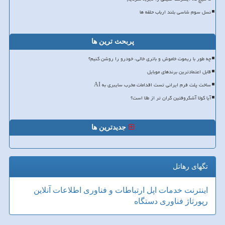
نسل سوم شاسی بلند ارباب حلقه ها
پربحث ترین ها
چه طور با ریموت خاموش و باتری خالی، خودرو را روشن کنیم؟
قابل اعتمادترین برندهای موبایل
ساخت پلت فرم ایرانی تست اقدامات مخرب سایبری به AI
آیا کولا آشکروفتین گران تر از طلا است؟
جدیدترین ها
تگهای رهاتل
اینترنت
خدمات
اپل
ارتباطات و فناوری اطلاعات
آنلاین
رپورتاژ
فناوری
دستگاه