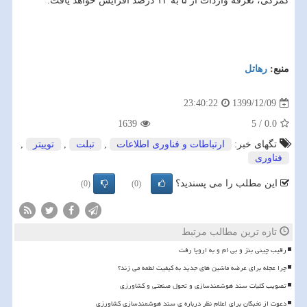
گمرکی، تعرفه واردات از ۵ به ۱۲ درصد افزایش خواهد یافت.
منبع:
رهاتل
1399/12/09
23:40:22
1639
5
/
0.0
تگهای خبر:
ارتباطات و فناوری اطلاعات
,
تبلت
,
توییتر
,
فناوری
این مطلب را می پسندید؟
(0)
(0)
تازه ترین مطالب مرتبط
رقیب چینی بنز و بی ام و به اروپا رفت
چرا عجله برای عرضه ماشین های جدید به کیفیت لطمه می زند؟
تصویب کلیات سند هوشمندسازی و تحول صنعتی و کشاورزی
دعوت از نخبگان برای اعلام نظر درباره ی سند هوشمندسازی کشاورزی