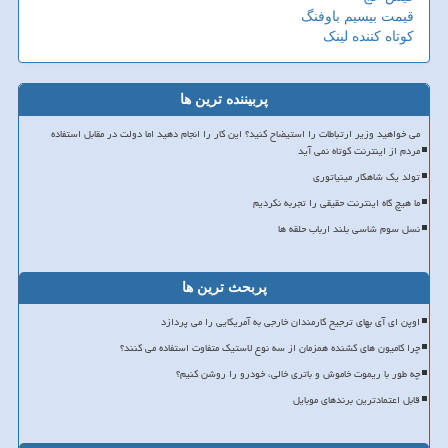
قیمت بیسیم باوفنگ
کوتاه کننده لینک
پربیننده ترین ها
می خواهید وزیر ارتباطات را استیضاح کنید؟ این کار را انجام دهید اما دولت در مقابل استفاده
مردم از اینترنت کوتاه نمی آید
تولد یک شاهکار مینیاتوری
ما هیچ گاه اینترنت حقیقی را تجربه نکردیم
نسل سوم شاسی بلند ارباب حلقه ها
پربحث ترین ها
اوپن ای آی بهای ترجیح کارمندان خارجی به آمریکایی را می پردازد
چرا کامیون های کشنده همزمان از سه نوع لاستیک متفاوت استفاده می کنند؟
چه طور با ریموت خاموش و باتری خالی، خودرو را روشن کنیم؟
قابل اعتمادترین برندهای موبایل