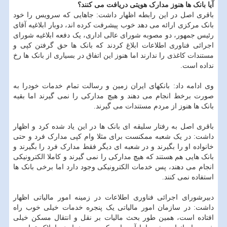
آیا بانک ها هنوز مدارک هویتی دریافت می کنند؟
باقری اصل در این رابطه اظهار داشت: جاهایی که سرویس را خود
بانک مرکزی ارائه می دهد خوب پیشرفت کرده اند، دوبار ابلاغیه آقای
رئیس جمهور، دو مصوبه شورای عالی اداری، یک دفعه ابلاغیه شورای
اجرائی فناوری اطلاعات ابلاغ کردند که بانک ها حق گرفتن کپی و
مستندات کاغذی را ندارند اما هنوز این اتفاق در بسیاری از بانک ها رخ
نداده است.
وی ادامه داد: بانکهای ایران زمین و رسالت تمام خدمات خودرا به
صورت برخط انجام می دهند و هیچ مدارکی را نمی گیرند اما بقیه
بانک ها هنوز از مردم مستندات می گیرند.
باقری اصل به رفتار سلیقه ای بانک ها در این یاد شده کرد و اظهار
داشت: در یک شعبه ممکنست برای مثلا وام کپی مدارک فرد و حتی
خانواده او را بگیرند و در شعبه ای دیگر فقط مدارک فرد را بگیرند و
بانک هایی هم هستند که هیچ مدارکی را نمی گیرند و کاملا الکترونیکی
انجام می دهند، پس خدمات الکترونیکی وجود دارد اما برخی بانک ها
استفاده نمی کنند.
دبیرشورای اجرائی فناوری اطلاعات در زمینه امور مالیاتی اظهار
داشت: در سازمان امور مالیاتی یک پنجره خدمات خیلی خوب راه
افتاده است، همین طور بحث مالیات بر نقل و انتقال مسکن خیلی