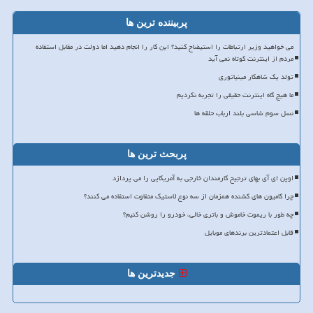
پربیننده ترین ها
می خواهید وزیر ارتباطات را استیضاح کنید؟ این کار را انجام دهید اما دولت در مقابل استفاده
مردم از اینترنت کوتاه نمی آید
تولد یک شاهکار مینیاتوری
ما هیچ گاه اینترنت حقیقی را تجربه نکردیم
نسل سوم شاسی بلند ارباب حلقه ها
پربحث ترین ها
اوپن ای آی بهای ترجیح کارمندان خارجی به آمریکایی را می پردازد
چرا کامیون های کشنده همزمان از سه نوع لاستیک متفاوت استفاده می کنند؟
چه طور با ریموت خاموش و باتری خالی، خودرو را روشن کنیم؟
قابل اعتمادترین برندهای موبایل
جدیدترین ها