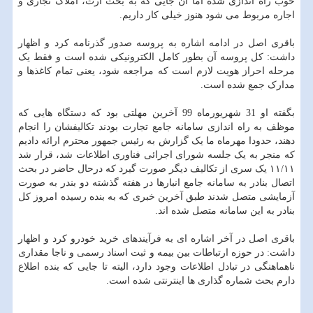
خوب راه اندازی شده اما آن جایی که به بحث ارث، املاک تجاری و
اجاره مربوط می شود هنوز خیلی کار داریم.
باقری اصل در ادامه اشاره به پروسه صدور گذرنامه کرد و اظهار
داشت: کل پروسه آن بطور کامل الکترونیکی شده است و فقط یک
مرحله احراز هویت لازم است که مراجعه شود، یعنی تمام کاغذها و
مدارک جمع شده است.
بگفته او 31 شهریورماه 99 آخرین مهلتی بود که دستگاه هایی که
موظف به راه اندازی سامانه جامع تجارت بودند تکالیفشان را انجام
دهند، حدودا مهرماه ما یک گزارش به رئیس جمهور محترم ارائه دادیم
که منجر به یک جلسه شورای اجرائی فناوری اطلاعات شد، قرار شد
۱۱/۱۱ یک سری از تکالیف دیگر صورت گیرد که درحال حاضر در بحث
اتصال بنادر به سامانه جامع انبارها در هفته گذشته دو بندر به صورت
آزمایشی متصل شدند طبق آخرین خبری که به بنده رسیده امروز کل
بنادر به این سامانه متصل شده اند.
باقری اصل در آخر اشاره ای به فرآیندهای خرید خودرو کرد و اظهار
داشت: در حوزه ارتباطات بین بیمه و ثبت اسناد رسمی و ناجا مقداری
ناهماهنگی در تبادل اطلاعات وجود دارد، الیته تا جایی که بنده اطلاع
دارم بحث شماره گذاری ها اینترنتی شده است.