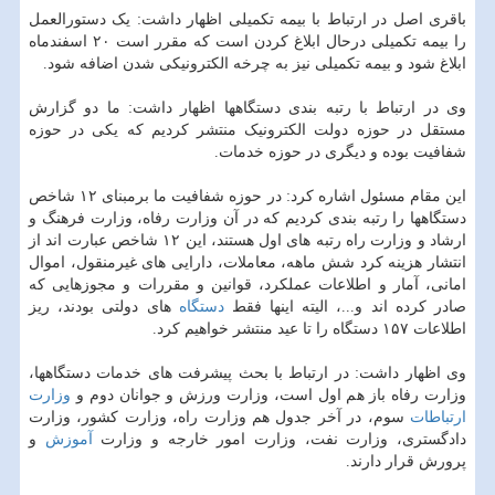
باقری اصل در ارتباط با بیمه تکمیلی اظهار داشت: یک دستورالعمل
را بیمه تکمیلی درحال ابلاغ کردن است که مقرر است ۲۰ اسفندماه
ابلاغ شود و بیمه تکمیلی نیز به چرخه الکترونیکی شدن اضافه شود.
وی در ارتباط با رتبه بندی دستگاهها اظهار داشت: ما دو گزارش
مستقل در حوزه دولت الکترونیک منتشر کردیم که یکی در حوزه
شفافیت بوده و دیگری در حوزه خدمات.
این مقام مسئول اشاره کرد: در حوزه شفافیت ما برمبنای ۱۲ شاخص
دستگاهها را رتبه بندی کردیم که در آن وزارت رفاه، وزارت فرهنگ و
ارشاد و وزارت راه رتبه های اول هستند، این ۱۲ شاخص عبارت اند از
انتشار هزینه کرد شش ماهه، معاملات، دارایی های غیرمنقول، اموال
امانی، آمار و اطلاعات عملکرد، قوانین و مقررات و مجوزهایی که
صادر کرده اند و...، الیته اینها فقط
دستگاه
های دولتی بودند، ریز
اطلاعات ۱۵۷ دستگاه را تا عید منتشر خواهیم کرد.
وی اظهار داشت: در ارتباط با بحث پیشرفت های خدمات دستگاهها،
وزارت رفاه باز هم اول است، وزارت ورزش و جوانان دوم و
وزارت
ارتباطات
سوم، در آخر جدول هم وزارت راه، وزارت کشور، وزارت
دادگستری، وزارت نفت، وزارت امور خارجه و وزارت
آموزش
و
پرورش قرار دارند.