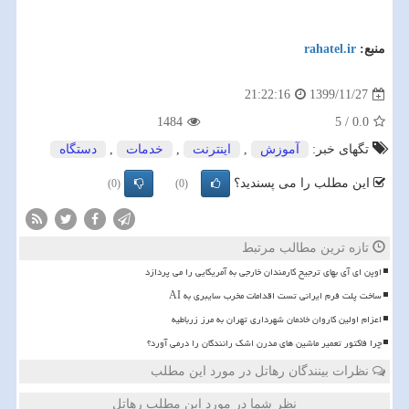
منبع:
rahatel.ir
1399/11/27
21:22:16
1484
5
/
0.0
تگهای خبر:
آموزش
,
اینترنت
,
خدمات
,
دستگاه
این مطلب را می پسندید؟
(0)
(0)
تازه ترین مطالب مرتبط
اوپن ای آی بهای ترجیح کارمندان خارجی به آمریکایی را می پردازد
ساخت پلت فرم ایرانی تست اقدامات مخرب سایبری به AI
اعزام اولین کاروان خادمان شهرداری تهران به مرز زرباطیه
چرا فاکتور تعمیر ماشین های مدرن اشک رانندگان را درمی آورد؟
نظرات بینندگان رهاتل در مورد این مطلب
نظر شما در مورد این مطلب رهاتل