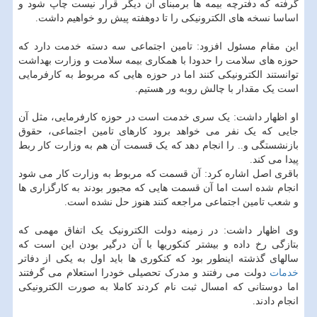
گرفته که دفترچه بیمه ها برمبنای آن دیگر قرار نیست چاپ شود و
اساسا نسخه های الکترونیکی را تا دوهفته پیش رو خواهیم داشت.
این مقام مسئول افزود: تامین اجتماعی سه دسته خدمت دارد که
حوزه های سلامت را حدودا با همکاری بیمه سلامت و وزارت بهداشت
توانستند الکترونیکی کنند اما در حوزه هایی که مربوط به کارفرمایی
است یک مقدار با چالش روبه ور هستیم.
او اظهار داشت: یک سری خدمت است در حوزه کارفرمایی، مثل آن
جایی که یک نفر می خواهد برود کارهای تامین اجتماعی، حقوق
بازنشستگی و.. را انجام دهد که یک قسمت آن هم به وزارت کار ربط
پیدا می کند.
باقری اصل اشاره کرد: آن قسمت که مربوط به وزارت کار می شود
انجام شده است اما آن قسمت هایی که مجبور بودند به کارگزاری ها
و شعب تامین اجتماعی مراجعه کنند هنوز حل نشده است.
وی اظهار داشت: در زمینه دولت الکترونیک یک اتفاق مهمی که
بتازگی رخ داده و بیشتر کنکوریها با آن درگیر بودن این است که
سالهای گذشته اینطور بود که کنکوری ها باید اول به یکی از دفاتر
خدمات
دولت می رفتند و مدرک تحصیلی خودرا استعلام می گرفتند
اما دوستانی که امسال ثبت نام کردند کاملا به صورت الکترونیکی
انجام دادند.