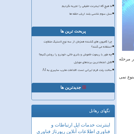
ما هیچ گاه اینترنت حقیقی را تجربه نکردیم
نسل سوم شاسی بلند ارباب حلقه ها
پربحث ترین ها
چرا کامیون های کشنده همزمان از سه نوع لاستیک متفاوت
استفاده می کنند؟
چه طور با ریموت خاموش و باتری خالی، خودرو را روشن کنیم؟
ر مرحله
قابل اعتمادترین برندهای موبایل
ساخت پلت فرم ایرانی تست اقدامات مخرب سایبری به AI
یک تاک را ممنوع نمی
جدیدترین ها
تگهای رهاتل
اینترنت
خدمات
اپل
ارتباطات و
فناوری اطلاعات
آنلاین
رپورتاژ
فناوری