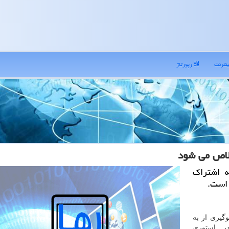
نترنت
رپورتاژ
لاص می شود
ه اشتراک
 است.
وگیری از به
ر استوری