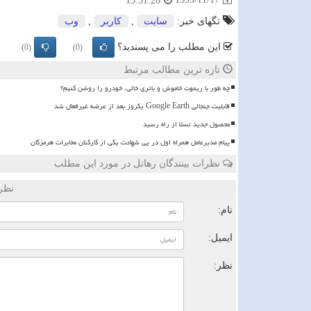
13:51:26
تگهای خبر:
سایت
,
كاربر
,
وب
این مطلب را می پسندید؟
(0)
(0)
تازه ترین مطالب مرتبط
چه طور با ریموت خاموش و باتری خالی، خودرو را روشن کنیم؟
قابلیت جنجالی Google Earth یکروز بعد از عرضه غیرفعال شد
محصول جدید تسلا از راه رسید
پیام مدیرعامل همراه اول در پی شهادت یکی از کارکنان مخابرات هرمزگان
نظرات بینندگان رهاتل در مورد این مطلب
نظر
نام:
ایمیل:
نظر: