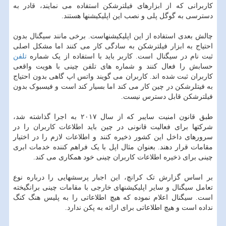
کاربرانی که از ابزارهای فیلترشکن استفاده می نمایند، قادر به
دسترسی به گوگل پلی و نصب این اپلیکیشنها هستند.
چالش بعدی استفاده از این اپلیکیشنهاست. برخی مانند سیگنال بدون
احتیاج به ابزار فیلترشکن به سادگی کار می کنند اما مشکل اصلی
ثبت نام در سیگنال است. کاربر باید با استفاده از یک شماره
تلفن
حسابش را فعال کنند و شماره های تلفن چینی با هویت واقعی
کاربران ثبت شده اند. کاربران می گویند واتس اپ گاهی بدون احتیاج
به فیتلرشکن در چین کار می کند اما بسیار کند است و فیسبوک بدون
فیلترشکن قابل دسترس نیست.
طبق قانون امنیت سایبر که از سال ۲۰۱۷ به اجرا گذاشته شد،
شرکتها برای فعالیت قانونی در چین باید اطلاعات کاربران را در
سرورهای داخل این کشور ذخیره کنند و اطلاعات لازم را در اختیار
مقامات قرار دهند. بعنوان مثال اپل با یک فراهم کننده خدمات ابری
چینی برای ذخیره اطلاعات کاربران چینی خود همکاری می کند.
بر اساس گزارش تک کرانچ، این اجبار پرسشهایی را درباره نوع
تعامل سیگنال و سایر اپلیکیشنهای خارجی با مقامات چینی برانگیخته
است. سیگنال اعلام نموده که هیچ اطلاعاتی را به پلیس هنگ کنگ
نداده است و هیچ اطلاعاتی برای ارائه به پکن ندارد.