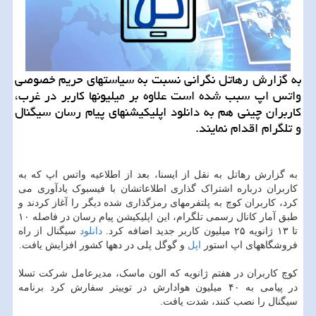
به گزارش رهاتل نگرانی نسبت به سیاستهای حریم خصوصی
واتس اپ سبب شده است علاوه بر میلیونها کاربر در غرب،
کاربران چینی هم به دانلود اپلیکیشنهای پیام رسان سیگنال
و تلگرام اقدام نمایند.
به گزارش رهاتل به نقل از ایسنا، بعد از اطلاعیه واتس اپ که به
کاربران درباره اشتراک گذاری اطلاعاتشان با فیسبوک یادآوری می
کرد، کاربران کوچ به پلتفرمهای رمزگذاری شده دیگر را آغاز کردند و
طبق آمار کانال رسمی تلگرام، این اپلیکیشن پیام رسان در فاصله ۱۰
تا ۱۳ ژانویه ۲۵ میلیون کاربر جدید اضافه کرد.
دانلود
سیگنال از راه
فروشگاههای اپ استور
اپل
و گوگل پلی در دهها کشور افزایش یافت.
کوچ کاربران در هفتم ژانویه که الون ماسک، مدیرعامل شرکت تسلا
در پیامی به ۴۰ میلیون هوادارش در توییتر سفارش کرد برنامه
سیگنال را نصب کنند، شدت یافت.