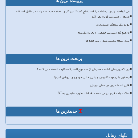
پربیننده ترین ها
می خواهید وزیر ارتباطات را استیضاح کنید؟ این کار را انجام دهید اما دولت در مقابل استفاده
مردم از اینترنت کوتاه نمی آید
تولد یک شاهکار مینیاتوری
ما هیچ گاه اینترنت حقیقی را تجربه نکردیم
نسل سوم شاسی بلند ارباب حلقه ها
پربحث ترین ها
چرا کامیون های کشنده همزمان از سه نوع لاستیک متفاوت استفاده می کنند؟
چه طور با ریموت خاموش و باتری خالی، خودرو را روشن کنیم؟
قابل اعتمادترین برندهای موبایل
ساخت پلت فرم ایرانی تست اقدامات مخرب سایبری به AI
جدیدترین ها
تگهای رهاتل