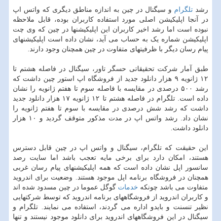
رشد
تلگرام
و سیگنال در چین به اندازه مناطق دیگری که واتس اپ
در آنجا اپلیکیشن اصلی مورد استفاده کاربران بوده، قابل ملاحظه
نبوده است اما رشد اخیر کاربران این اپلیکیشنها در چین که وی چت
اپلیکیشن شماره یک به حساب می آید، نشان داده است اپلیکیشنهای
پیام رسان دیگر با ظرفیتهای متفاوت در چین همچنان وجود دارند.
طبق آمار شرکت تحقیقاتی حسگر تاور، سیگنال در فاصله هشتم تا
۱۲ ژانویه ۹ هزار دانلود جدید از فروشگاه اپ استور چین داشت که
رشد ۵۰۰ درصدی در مقایسه با فاصله سوم تا هفتم ژانویه را نشان
داده است. تلگرام در فاصله هشتم تا ۱۲ ژانویه ۱۷ هزار دانلود جدید
داشت که رشد شش درصدی در مقایسه با سوم تا هفتم ژانویه را
نشان داد. رشد واتس اپ در مدت مذکور متوقف گردید و ۱۰ هزار
دانلود داشت.
این حقیقت که تلگرام، سیگنال و واتس اپ در چین قابل دسترس
هستند، امکان دارد برای برخی مایه تعجب باشد اما سایت رصد
سانسور اپل نشان داده است که همه اپلیکیشنهای پیام رسان غربی
همچنان در فروشگاه برنامه اپل موجود هستند. وضعیت برای اندروید
متفاوت می باشد چونکه
خدمات
گوگل عموما در چین مسدود شده اند
و کاربران اندروید از فروشگاههای برنامه اندروید که توسط شرکتهایی
نظیر تنسنت و بایدو اداره می گردند، استفاده می نمایند. تلگرام و
سیگنال در این فروشگاههای اندروید برای دانلود موجود نیستند و تنها