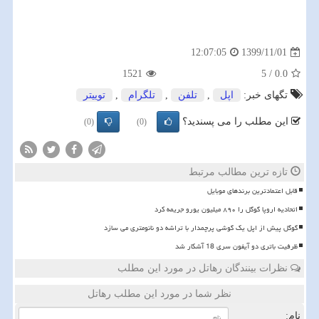
1399/11/01
12:07:05
1521
5
/
0.0
تگهای خبر:
اپل
,
تلفن
,
تلگرام
,
توییتر
این مطلب را می پسندید؟
(0)
(0)
تازه ترین مطالب مرتبط
قابل اعتمادترین برندهای موبایل
اتحادیه اروپا گوگل را ۸۹۰ میلیون یورو جریمه کرد
گوگل پیش از اپل یک گوشی پرچمدار با تراشه دو نانومتری می سازد
ظرفیت باتری دو آیفون سری 18 آشکار شد
نظرات بینندگان رهاتل در مورد این مطلب
نظر شما در مورد این مطلب رهاتل
نام: