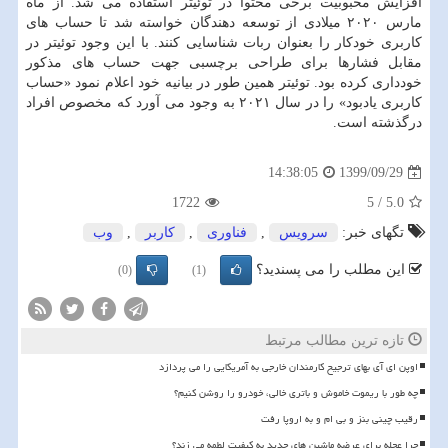
افزایش محبوبیت برخی محتوا در توئیتر استفاده می شد. از ماه
مارس ۲۰۲۰ میلادی از توسعه دهندگان خواسته شد تا حساب های
کاربری خودکار را بعنوان ربات شناسایی کنند. با این وجود توئیتر در
مقابل فشارها برای طراحی برچسبی جهت حساب های مذکور
خودداری کرده بود. توئیتر همین طور در بیانیه خود اعلام نمود «حساب
کاربری یادبود» را در سال ۲۰۲۱ به وجود می آورد که مخصوص افراد
درگذشته است.
1399/09/29
14:38:05
1722
5
/
5.0
تگهای خبر:
سرویس
,
فناوری
,
كاربر
,
وب
این مطلب را می پسندید؟
(0)
(1)
تازه ترین مطالب مرتبط
اوپن ای آی بهای ترجیح کارمندان خارجی به آمریکایی را می پردازد
چه طور با ریموت خاموش و باتری خالی، خودرو را روشن کنیم؟
رقیب چینی بنز و بی ام و به اروپا رفت
چرا عجله برای عرضه ماشین های جدید به کیفیت لطمه می زند؟