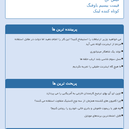
قیمت بیسیم باوفنگ
کوتاه کننده لینک
پربیننده ترین ها
می خواهید وزیر ارتباطات را استیضاح کنید؟ این کار را انجام دهید اما دولت در مقابل استفاده
مردم از اینترنت کوتاه نمی آید
تولد یک شاهکار مینیاتوری
نسل سوم شاسی بلند ارباب حلقه ها
ما هیچ گاه اینترنت حقیقی را تجربه نکردیم
پربحث ترین ها
اوپن ای آی بهای ترجیح کارمندان خارجی به آمریکایی را می پردازد
چرا کامیون های کشنده همزمان از سه نوع لاستیک متفاوت استفاده می کنند؟
چه طور با ریموت خاموش و باتری خالی، خودرو را روشن کنیم؟
قابل اعتمادترین برندهای موبایل