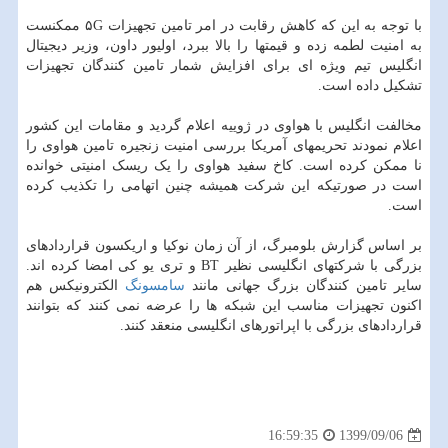
با توجه به این که کاهش رقابت در امر تامین تجهیزات ۵G ممکنست
به امنیت لطمه زده و قیمتها را بالا ببرد، اولیور داون، وزیر دیجیتال
انگلیس تیم ویژه ای برای افزایش شمار تامین کنندگان تجهیزات
تشکیل داده است.
مخالفت انگلیس با هواوی در ژوییه اعلام گردید و مقامات این کشور
اعلام نمودند تحریمهای آمریکا بررسی امنیت زنجیره تامین هواوی را
نا ممکن کرده است. کاخ سفید هواوی را یک ریسک امنیتی خوانده
است در صورتیکه این شرکت همیشه چنین اتهامی را تکذیب کرده
است.
بر اساس گزارش بلومبرگ، از آن زمان نوکیا و اریکسون قراردادهای
بزرگی با شرکتهای انگلیسی نظیر BT و تری یو کی امضا کرده اند.
سایر تامین کنندگان بزرگ جهانی مانند
سامسونگ
الکترونیکس هم
اکنون تجهیزات مناسب این شبکه ها را عرضه نمی کنند که بتوانند
قراردادهای بزرگی با اپراتورهای انگلیسی منعقد کنند.
1399/09/06
16:59:35