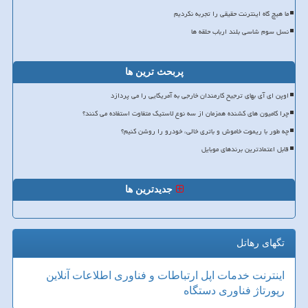
ما هیچ گاه اینترنت حقیقی را تجربه نکردیم
نسل سوم شاسی بلند ارباب حلقه ها
پربحث ترین ها
اوپن ای آی بهای ترجیح کارمندان خارجی به آمریکایی را می پردازد
چرا کامیون های کشنده همزمان از سه نوع لاستیک متفاوت استفاده می کنند؟
چه طور با ریموت خاموش و باتری خالی، خودرو را روشن کنیم؟
قابل اعتمادترین برندهای موبایل
جدیدترین ها
تگهای رهاتل
اینترنت
خدمات
اپل
ارتباطات و فناوری اطلاعات
آنلاین
رپورتاژ
فناوری
دستگاه