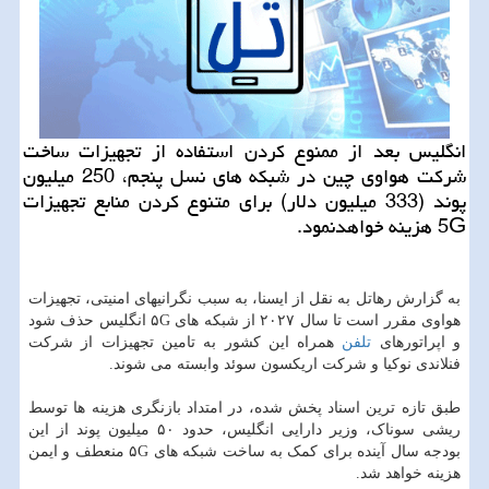
انگلیس بعد از ممنوع كردن استفاده از تجهیزات ساخت
شركت هواوی چین در شبكه های نسل پنجم، 250 میلیون
پوند (333 میلیون دلار) برای متنوع كردن منابع تجهیزات
5G هزینه خواهدنمود.
به گزارش رهاتل به نقل از ایسنا، به سبب نگرانیهای امنیتی، تجهیزات
هواوی مقرر است تا سال ۲۰۲۷ از شبکه های ۵G انگلیس حذف شود
و اپراتورهای
تلفن
همراه این کشور به تامین تجهیزات از شرکت
فنلاندی نوکیا و شرکت اریکسون سوئد وابسته می شوند.
طبق تازه ترین اسناد پخش شده، در امتداد بازنگری هزینه ها توسط
ریشی سوناک، وزیر دارایی انگلیس، حدود ۵۰ میلیون پوند از این
بودجه سال آینده برای کمک به ساخت شبکه های ۵G منعطف و ایمن
هزینه خواهد شد.