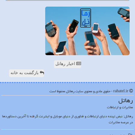
اخبار رهاتل
بازگشت به خانه
rahatel.ir - حقوق مادی و معنوی سایت رهاتل محفوظ است
رهاتل
مخابرات و ارتباطات
رهاتل: نبض تپنده دنیای ارتباطات و فناوری از دنیای موبایل و اینترنت گرفته تا آخرین دستاوردها
در عرصه مخابرات