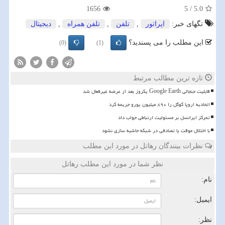
1656
5
/
5.0
تگهای خبر:
اپراتور
,
تلفن
,
تلفن همراه
,
دیجیتال
این مطلب را می پسندید؟
(0)
(1)
تازه ترین مطالب مرتبط
قابلیت جنجالی Google Earth یکروز بعد از عرضه غیرفعال شد
اتحادیه اروپا گوگل را ۸۹۰ میلیون یورو جریمه کرد
تمرکز ایرانسل بر مسئولیت ارتباطی جواب داد
با اختلال موقت یا تصادفی در شبکه حاشیه سازی نشود
نظرات بینندگان رهاتل در مورد این مطلب
نظر شما در مورد این مطلب رهاتل
نام:
ایمیل:
نظر: