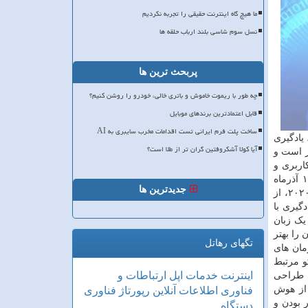
ما هیچ گاه اینترنت حقیقی را تجربه نکردیم
نسل سوم شاسی بلند ارباب حلقه ها
پربحث ترین ها
چه طور با ریموت خاموش و باتری خالی، خودرو را روشن کنیم؟
قابل اعتمادترین برندهای موبایل
ساخت پلت فرم ایرانی تست اقدامات مخرب سایبری به AI
یادگیری
آیا کولا آشکروفتین گران تر از طلا است؟
ن ملی یونسکو اعلام نموده است که مبلغ جایزه، ۲۵ هزار دلار است و
اربری و
سپس تکمیل فرم ثبت نام برخط اقدام نمایند. حداکثر مهلت مقرر برای ارسال فرم تقاضای تکمیل شده به صورت آنلاین، تاریخ ۱۵ آذرماه
جدیدترین ها
در جایزه ۲۰۲۰، از
گیری با
یک زبان
 را بهتر
تگهای رهاتل
مان های
و مرتبط
اینترنت
خدمات
اپل
ارتباطات و
ی طراحی
 از هوش
فناوری اطلاعات
آنلاین
رپورتاژ
فناوری
 بودن و
دستگاه