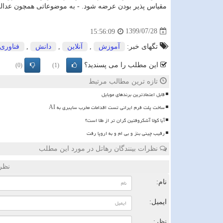
مقیاس پذیر بودن عرضه شود. - به موضوعاتی همچون عدالت 
1399/07/28
15:56:09
تگهای خبر:
آموزش
,
آنلاین
,
دانش
,
فناوری
این مطلب را می پسندید؟
(0)
(1)
تازه ترین مطالب مرتبط
قابل اعتمادترین برندهای موبایل
ساخت پلت فرم ایرانی تست اقدامات مخرب سایبری به AI
آیا کولا آشکروفتین گران تر از طلا است؟
رقیب چینی بنز و بی ام و به اروپا رفت
نظرات بینندگان رهاتل در مورد این مطلب
نظر
نام:
ایمیل:
نظر: