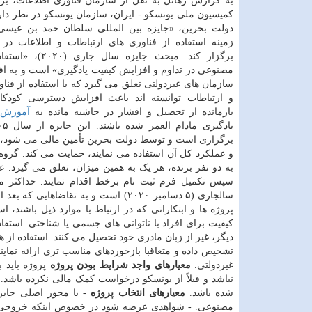
به گزارش رهاتل به نقل از سازمان فناوری اطلاعات، بر م
کمیسیون ملی یونسکو - ایران، سازمان یونسکو در نظر دار
دولت بحرین، «جایزه بین المللی سلطان حمد بن عیسی 
زمینه استفاده از فناوری های ارتباطات و اطلاعات در
برگزار کند. مبحث جایزه سا
مصنوعی در تداوم و افزایش کیفیت یادگیری» است و به افرا
سازمان های غیردولتی تعلق می گیرد که با استفاده از فنا
و ارتباطات توانسته اند باعث افزایش دسترسی کودکا
بازمانده از تحصیل و اقشار در حاشیه مانده به
آموزش
ب
برگزاری است و توسط دولت بحرین تأمین مالی می شود، این
به دو نفر برنده، هر یک به همین میزان، تعلق می گیرد. ع
سالجاری (۵ دسامبر ۲۰۲۰) است و به تقاضاهایی که بعد از آن ارسال شود ترتیب اثر داده نخواهد شد.
پروژه ها و ابتکاراتی که در ارتباط با موارد ذیل باشند
کیفیت برای افراد با ناتوانی های جسمی یا شناختی. است
دیگر، غیر از زبان مادری خود تحصیل می کنند. استفاده از 
تشخیص داده و متعاقبا بازخوردهای مناسب تری ارائه نماین
غیردولتی.
معیارهای واجد شرایط بودن پروژه
پروژه باید 
نباشد و قبلاً از یونسکو درخواست کمک مالی نکرده باش
شده باشد.
معیارهای انتخاب پروژه
- با محور اصلی جایز
مصنوعی. - شواهدی عرضه شود در خصوص اینکه خروجی های