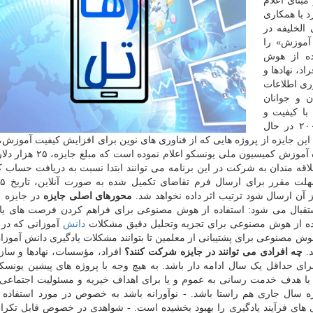
بنای اعلام
د با همکاری
الخلیفه در
 آموزش» را
ل جاری (۲۰۲۰)، «استفاده از هوش
د، نهادها و
وری اطلاعات
ن و جوانان
ا کیفیت و
یادگیری مادام العمر شده باشند. این جایزه از سال ۲۰۰۵ در حال
 جایزه از پروژه هایی که از فناوری های نوین برای افزایش کیفیت آموزش، 
و عملکرد کل آن استفاده می نمایند، حمایت می کند. گروه آموزش کمیسیو
لاقه مندان به شرکت در این برنامه می توانند ابتدا نسبت به دریافت حساب ک
محورهای اصلی جایزه
، استقبال می شود: استفاده از هوش مصنوعی برای فراهم کردن فرصت های یاد
فاده از هوش مصنوعی برای تجزیه وتحلیل دقیق مشکلات
دانش
آموزانی که در 
هوش مصنوعی برای پشتیبانی از معلمین تا بتوانند مشکلات یادگیری دانش آموزان
د.
چه افرادی می توانند در جایزه شرکت کنند؟
افراد، مؤسسات، نهادها و ساز
برای حداقل یک سال ادامه دار باشد. به هیچ وجه با پروژه های پیشین یونسک
د. با هدف خدمت رسانی به عموم و یا برای اهداف خیریه و مسئولیت اجتماع
ه سال جاری هم راستا باشد. - نوآورانه باشد به خصوص در مورد استفاده
 فرآیند یادگیری را بهبود بخشیده است. - شواهدی در خصوص قابل تکرار