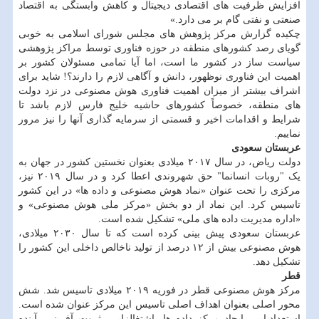
افزایش ظرفیت های اقتصادی دیجیتال و کاهش وابستگی به اقتصاد
صنعتی و نفتی گام بر می دارد.»
چکیده گزارش مرکز پژوهش های مجلس شورای اسلامی به خوبی
گویای رصد کشورهای منطقه در حوزه فناوری توسط مراکز پژوهشی
سیاست ساز در کشور ما است، اما آیا تمامی مسئولان کشور بر
اهمیت این فناوری نوظهور، دانش و آگاهی لازم را دارند؟! شاید برای
اشراف بیشتر از میزان اهمیت فناوری هوش مصنوعی در نزد دولت
های منطقه، خصوصاً کشورهای حاشیه خلیج فارس لازم باشد تا
شرایط و اقدامات اخیر و قسمتی از سرمایه گذاری آنها را نیز مرور
نماییم.
عربستان سعودی
دولت ریاض، در سال ۲۰۱۷ میلادی بعنوان نخستین کشور در جهان به
یک "روبات انسانما" حق شهروندی اعطا کرد و در سال ۲۰۱۹ نیز،
مرکزی را تحت عنوان «نماد هوش مصنوعی و داده ها» در این کشور
تاسیس کرد. این نماد از دو بخش «مرکز ملی هوش مصنوعی» و
«اداره مدیریت داده های ملی» تشکیل شده است.
عربستان سعودی پیش بینی کرده است که تا سال ۲۰۳۰ میلادی،
هوش مصنوعی بیش از ۱۲ درصد از تولید ناخالص داخلی این کشور را
تشکیل دهد.
قطر
مرکز هوش مصنوعی قطر در فوریه ۲۰۱۹ میلادی تاسیس شد. شش
محور اصلی بعنوان اهداف اصلی تاسیس این مرکز عنوان شده است.
استعدادیابی، ایجاد مرکز داده ها، اشتغالزایی، ثروت آفرینی، آینده