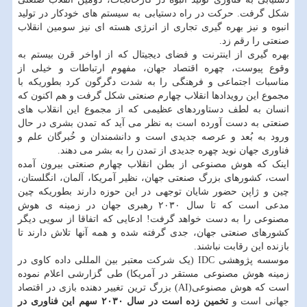
شکل گرفت. حرکت در راه دستیابی به سیستم های خودکار در تولید
انبوه و نیز بهره گیری تجاری از انرژی هسته ای نیز سومین انقلاب
صنعتی را رقم زد.
بهره گیری از اینترنت و فضای دیجیتال که از اواخر قرن بیستم به
وقوع پیوست، چهره اقتصاد جهان، مفهوم ارتباطات و خیلی از
مناسبات اجتماعی و فرهنگی را به شدت دگرگون کرد بطوریکه با
مجموع این رویدادها انقلاب چهارم صنعتی شکل گرفت و هم اکنون که
انسان به لطف دستاوردهای عظیمی که از مجموع این انقلاب های
صنعتی به دست آورده است به نظر می آید که تمدن بشری در حال
ورود به بُعد و عرصه جدیدی است و دانشمندان و خُبرگان علم و
فناوری جهان نوید چهره جدیدی از تمدن را به بشر می دهند.
اینک که هوش مصنوعی از بطن انقلاب چهارم صنعتی بیرون آمده
است، کشورهای بزرگ صنعتی جهان، نظیر آمریکا، آلمان، انگلستان،
چین و ژاپن حضور شایان توجهی در این حوزه دارند بطوریکه چین
مدعی است که تا سال ۲۰۳۰ رهبری جهان در زمینه ی هوش
مصنوعی را به دست خواهد گرفت! ادعایی که اتفاقا از سویی دیگر
کشورهای صنعتی جهان، جدی گرفته شده و همه آنها تلاش دارند تا
بازنده این رقابت نباشند.
موسسه پژوهشی IDC (یک شرکت معتبر بین المللی داده کاوی در
زمینه هوش مصنوعی مستقر در آمریکا) طی گزارشی اعلام نموده
است که هوش مصنوعی(AI) بزرگ ترین تغییر دهنده بازی در اقتصاد
جهانی است و
تخمین زده است در سال ۲۰۳۰ سهم این فناوری در