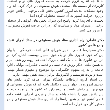
ما تا چه اندازه لزوم حرکت به سمت فناوری های نو و استفاده
کاربردی از ضمینه های مختلف هوش مصنوعی را درک کرده اند و با
وجود مشکلات عدیده امروز کشور، بخش قابل توجهی از تلاش خودرا
بر روی حرکت کشور به آن سمت معطوف کرده اند؟
نخست برای پیدا کردن پاسخ این سوال بخش های کوتاهی از سخنان
برخی از مدیران موثر و سیاست گذار در این عرصه (هوش مصنوعی)
را مرور می کنیم:
دکتر عاملی: راه اندازی ستاد هوش مصنوعی در ستاد اجرای نقشه
جامع علمی کشور
دکتر سعیدرضا عاملی – دبیر شورای عالی انقلاب فرهنگی – با بیان
این که حوزه فناوری های نو یک حوزه بسیار مهمست اشاره کرد: بر
اثر این فناوری ها ما با یک انتقال بزرگ اجتماعی روبه رو شده ایم و
به همین علت، دیگر روش های سنتی و قدیمی حکمرانی توانایی اداره
جامعه را ندارد. مفهوم حکمرانی نو؛ موضوع و مفهوم بسیار مهمی
است و دولت هوشمند و الکترونیک دراین زمینه نقش مهمی دارد.
این استاد گروه ارتباطات دانشگاه تهران اضافه کرد: دانش های
جدیدی امروزه در جهان رشد و تکامل یافته اند که هوش مصنوعی از
مهمترین این دانش هاست و لزوم دارد که کشور ما نیز توجه لازم به
این دانش مهم را داشته باشد و ستاد راهبردی اجرای نقشه جامع
علمی کشور نیز در همین راستا راه اندازی ستاد هوش مصنوعی را در
دستور کار خود قرار داده است.