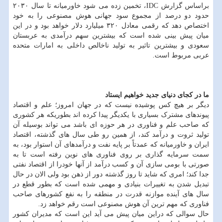
براساس گزارش IDC، تخمین زده می شود خاورمیانه تا سال ۲۰۳۰
حدود دو درصد از مجموع سود جهانی هوش مصنوعی را به خود
اختصاص دهد که رقمی معادل ۳۲۰ میلیارد دلار خواهد بود و در این
میان پیش بینی شده است که بیشترین سهم درآمدی به عربستان
سعودی و بیشترین تاثیر به تولید ناخالص داخلی به امارات متحده
عربی مربوط است.
ما در کجای دنیای جدید خواهیم ایستاد
دیگر بر هیچ کس پوشیده نیست که در جهان امروز؛ علم و اقتصاد
پیوندهای مشترک بسیاری با یکدیگر پیدا کرده اند بطوریکه هر کشوری
که صاحب علم و فناوری در هر حوزه ای باشد می تواند بوسیله آن
تولید ثروت و درآمد کند، از همین رو طی سال های گذشته، اقتصاد
ایران و خاورمیانه که عمدتاً بر پایه نفت و درآمدهای آن استوار بود، به
سمت سرمایه گذاری بر روی فناوری های نوین رفته است تا به
صورتی با بومی سازی آن و کسب درآمد از آنها خودرا از اقتصاد نفتی
جدا کند؛ امری که شاید تا روز گذشته دور از ذهن بود ولی الان در حال
تبدیل شدن به تغییرات بنیادی و مهمی شده است که بطور قطع در
سال های آینده موازنه قدرت در منطقه را به نفع کشورهای صاحب
فناوری که مهم ترین آن هوش مصنوعی است رقم خواهد زد.
حال سوالی که دراین میان پیش می آید این است که مدیران کشور