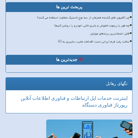
پربحث ترین ها
چرا کامیون های کشنده همزمان از سه نوع لاستیک متفاوت استفاده می کنند؟
چه طور با ریموت خاموش و باتری خالی، خودرو را روشن کنیم؟
قابل اعتمادترین برندهای موبایل
ساخت پلت فرم ایرانی تست اقدامات مخرب سایبری به AI
جدیدترین ها
تگهای رهاتل
اینترنت
خدمات
اپل
ارتباطات و فناوری اطلاعات
آنلاین
رپورتاژ
فناوری
دستگاه