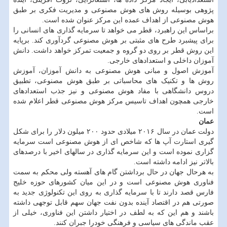
پژوهی بوسیله روش های هوش مصنوعی و مدیریت فکری بر طبق
هوش مصنوعی از اهداف عمده این مرکز عنوان شده است.
براساس این راهبرد، قطر می خواهد تا سرمایه گذاری های انسانی را
برای پیشبرد طرح های مثبتی بر هوش مصنوعی گردآوری کند. برپایه
این روش قطر بر روی دو گروه و جمعیت تمرکز خواهد داشت. دانش
آموزان داخلی و استعدادهای خارجی.
آموزش اصول و مبانی هوش مصنوعی به دانش آموزان، آموزش
روش ها و تکنیک های محاسباتی بر طبق هوش مصنوعی، تطبیق
دروس دانشگاهی با مفاد هوش مصنوعی و نیز جذب استعدادهای
خارجی همچون اهداف تاسیس مرکز هوش مصنوعی قطر اعلام شده
است.
عمان
دولت عمان در سال ۲۰۱۶ میلادی حدود ۲۰۰ میلون دلار را برای شکل
گیری استارت آپ ها که شاخص ای از هوش مصنوعی است سرمایه
گزاری نموده است و این سرمایه گذاری در سالهای اخیر با درصدهای
بالاتر نیز ادامه داشته است.
به هرحال جهان در حال برداشتن گام های آهسته ولی محکم به سمت
فناوری هوش مصنوعی است و در این میان کشورهای حوزه خلیج
فارس قصد دارند تا با سرمایه گذاری به روی این تکنولوژی جدید به
صورتی هم در اقتصاد آینده بدون نفت جهان سهم قابل توجهی داشته
باشند و هم این که به لطف در اختیار داشتن این فناوری، خیلی از
عقب ماندگی های سیاسی و فرهنگی خودرا جبران کنند.