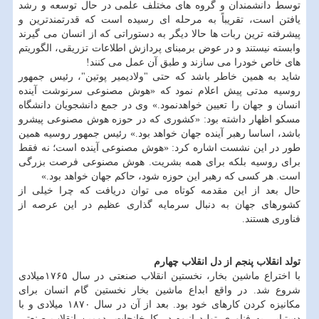
توسط دانشمندان و گروه های مختلف علمی در حال توسعه و رشد
یافتن است، تقریباً به مرحله ای رسیده است که قدرتمندترین و
پیشرفته ترین ربات ها حالا دیگر به دستوراتی که از انسان می گیرند
وابسته نیستند و در عوض برمبنای پردازش اطلاعات تزریقی، الگوریتم
های خاص خودرا می سازند و طبق آن عمل می کنند!
شاید به همین خاطر باشد که حتی "ولادیمیر پوتین"، رئیس جمهور
روسیه مدتی پیش اعلام نمود که «هوش مصنوعی سرنوشت آینده
انسان و جهان را تعیین خواهدنمود.» وی در جمع دانشجویان دانشگاه
مسکو اظهار داشته بود: «کشوری که در حوزه هوش مصنوعی پیشرو
باشد، اساسا رهبر آینده جهان خواهد بود.» رئیس جمهور روسیه همین
طور در این نشست اشاره کرد: «هوش مصنوعی آینده است؛ نه فقط
برای روسیه بلکه برای همه بشریت. هوش مصنوعی فرصت بزرگی
است. هر کسی که رهبر این حوزه شود، حاکم جهان خواهد بود.»
حال بعد از این مقدمه کوتاه می توان دریافت که چرا خیلی از
کشورهای جهان به دنبال سرمایه گذاری عظیم در این عرصه از
فناوری هستند.
تولد انقلاب پنجم از دل انقلاب چهارم
با اختراع ماشین بخار، نخستین انقلاب صنعتی در سال ۱۷۶۵میلادی
شروع شد. در واقع ابداع ماشین بخار نخستین گام انسان برای
مکانیزه کردن کارهای خود بود. بعد از آن در سال ۱۸۷۰ میلادی و با
دستیابی به فناوری تولید انبوه در کارخانجات، دومین انقلاب صنعتی