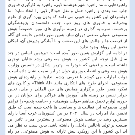
راهبردهایی مانند راهبرد شهر هوشمند دُبی، راهبرد به کارگیری فناوری
چاپ سه بعدی و راهبرد حمل و نقل خودکار دُبی را اتخاذ نماید؛ اما
دولتمردان این کشور به خوبی می دانند که بدون بهره گیری از علوم
پیشرفته و فناوری های روز دنیا، جذب دانشمندان پژوهشگران
برجسته، سرمایه گذاری در زمینه نوآوری های نوین خصوصاً هوش
مصنوعی بعنوان صنعتی دوران ساز، همین طور داشتن جامعه ای آگاه
از فرصت ها و چالش های این صنعت و با آمادگی پذیرش آن، امکان
تحقق این رویاها وجود ندارد.
در ادامه این گزارش همین طور آمده است: «برهمین اساس در چند
سال قبل توجه این کشور به هوش مصنوعی رشد شایان توجهی
داشته است، واقعیتی که خودرا به بهترین شکل در تاسیس وزارت
هوش مصنوعی و انتصاب وزیری جوان در این سمت نشان داده است.
دولت امارات می کوشد با تعریف چشم اندازها و راهبردهای هوش
مصنوعی، اجرای طرح های ابتکاری مانند «Think AI» و کانون های
تفکر، همین طور برگزاری همایش های بین المللی و ملی، تعیین
جوایز نفیس در زمینه های آموزش های فراگیر برای جوانان در این
حوزه، لوازم تحقق مفاهیم «دولت هوشمند» و «جامعه پنجم» را فراهم
آورد. مجموعه این فعالیت ها و سیاست ها باعث شده است که طبق
تخمین ها، امارات در سال ۲۰۳۰ در بین کشورهای غرب آسیا دارای
بیشترین رشد در صنعت هوش مصنوعی و بیشترین میزان تاثیر این
صنعت بر تولید ناخالص داخلی را داشته باشد. بدین سبب به نظر می
آید این کشور با این رویکرد پیش تازانه به هوش مصنوعی، در راه