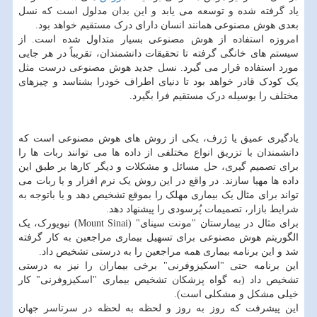
یاد گرفته شده و توسعه می یابد و این بدان مدلول است که نسل
بعدی هوش مصنوعی همانند انسان دارای درک مستقیم خواهد بود.
امروزه استفاده از هوش مصنوعی بسیار متداول شده است. از
سیستم های خانگی گرفته تا تحقیقات دانشمندان، تقریباً در هر جایی
مورد استفاده قرار می گیرد. نسل جدید هوش مصنوعی درست مثل
یک کودک قادر خواهد بود تا دنیای اطراف خودرا بشناسد و چیزهای
مختلف را بوسیله درک مستقیم فرا بگیرد.
یادگیری عمیق یا ژرف، یکی از روش های هوش مصنوعی است که
دانشمندان با تزریق انواع مختلفی از داده ها می توانند ربات ها را
برای تصمیم گیری، حل مسائل و مشکلات و دیگر کارها بر طبق این
داده ها مهیا سازند. در واقع در این روش یک نرم افزار و یا ربات می
تواند برای مثال یک بیماری مهلک را بموقع تشخیص دهد و یا باتوجه به
شرایط بازار، تصمیمات پُرسودی را پیشنهاد دهد.
برای مثال در بیمارستان "مونت سینای" (Mount Sinai) نیویورک، یک
الگوریتم هوش مصنوعی برای تسهیل بیماری مراجعین به کار گرفته
شد و این برنامه بیماری همه مراجعین را به درستی تشخیص داد.
این برنامه حتی "اسکیزوفرنی" برخی بیماران را نیز به درستی
تشخیص داد (به گواه پزشکان تشخیص بیماری "اسکیزوفرنی" کار
خیلی مشکل و مشکلی است).
این پیشرفت که روز به روز و لحظه به لحظه در سرتاسر جهان