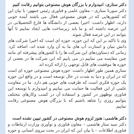
دکتر ستاری: امیدوارم با بزرگان هوش مصنوعی بتوانیم رقابت کنیم
دکتر سورنا ستاری – معاون علمی و فناوری رئیس جمهور- با بیان این
که کشورهایی که در هوش مصنوعی فعال می باشند آینده خوبی
دارند، اظهار داشت: اخیرا بعضی از دانشگاه ها فارغ التحصیلانی در
این عرصه داشته اند و ما باید زیرساخت هایی ایجاد نماییم تا آنها
بتوانند در این عرصه فعال شوند.
وی با تاکید بر این که این حوزه، حوزه ای است که اخیرا شرکت های
دانش بنیان و استارت آپ های ما به آن وارد شده اند، اضافه کرد:
زمانی که دستاوردهای این شرکت ها را با کشورهای پیشرفته ای مانند
چین مقایسه می نماییم در می یابیم که این شرکت ها در بعضی از
حوزه ها موفقیت های قابل توجهی را ارائه کرده اند.
ستاری همین طور اظهار داشت: حوزه هوش مصنوعی حوزه ای است
که در ایران و دنیا به شدت در حال توسعه است و در واقع این حوزه
یک حوزه فکری است که ظرفیت های خوبی هم دارد. ما در معاونت
علمی از این فعالیت ها حمایت می نماییم و امیدوارم با توسعه این
فناوری نوظهور در کشور و استفاده آن در کسب وکارهای مختلف
بتوانیم روزی را شاهد باشیم که با بزرگان هوش مصنوعی رقابت
نماییم.
دکتر هاشمی: هنوز لزوم هوش مصنوعی در کشور تبیین نشده است
دکتر سید ستار هاشمی – معاون فناوری و نوآوری وزارت ارتباطات و
فناوری اطلاعات – با بیان این که ایران در بحث نیروی انسانی و حوزه