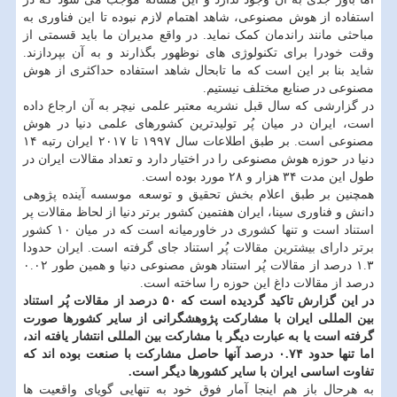
استفاده از هوش مصنوعی، شاهد اهتمام لازم نبوده تا این فناوری به
مباحثی مانند راندمان کمک نماید. در واقع مدیران ما باید قسمتی از
وقت خودرا برای تکنولوژی های نوظهور بگذارند و به آن بپردازند.
شاید بنا بر این است که ما تابحال شاهد استفاده حداکثری از هوش
مصنوعی در صنایع مختلف نیستیم.
در گزارشی که سال قبل نشریه معتبر علمی نیچر به آن ارجاع داده
است، ایران در میان پُر تولیدترین کشورهای علمی دنیا در هوش
مصنوعی است. بر طبق اطلاعات سال ۱۹۹۷ تا ۲۰۱۷ ایران رتبه ۱۴
دنیا در حوزه هوش مصنوعی را در اختیار دارد و تعداد مقالات ایران در
طول این مدت ۳۴ هزار و ۲۸ مورد بوده است.
همچنین بر طبق اعلام بخش تحقیق و توسعه موسسه آینده پژوهی
دانش و فناوری سینا، ایران هفتمین کشور برتر دنیا از لحاظ مقالات پر
استناد است و تنها کشوری در خاورمیانه است که در میان ۱۰ کشور
برتر دارای بیشترین مقالات پُر استناد جای گرفته است. ایران حدودا
۱.۳ درصد از مقالات پُر استناد هوش مصنوعی دنیا و همین طور ۰.۰۲
درصد از مقالات داغ این حوزه را ساخته است.
در این گزارش تاکید گردیده است که ۵۰ درصد از مقالات پُر استناد
بین المللی ایران با مشارکت پژوهشگرانی از سایر کشورها صورت
گرفته است یا به عبارت دیگر با مشارکت بین المللی انتشار یافته اند،
اما تنها حدود ۰.۷۴ درصد آنها حاصل مشارکت با صنعت بوده اند که
تفاوت اساسی ایران با سایر کشورها دیگر است.
به هرحال باز هم اینجا آمار فوق خود به تنهایی گویای واقعیت ها