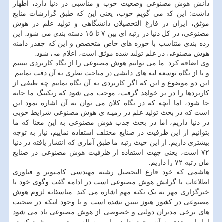
دانش هوش مصنوعی وضعیت خوب و مناسبی در دنیا دارد، اظهار
داشت: این که می گویم خوب، یعنی این که طبق گزارشات منابع
موثق، ایران در فارغ التحصیلان دانشگاهی و تولید علم در هوش
مصنوعی، در کل دنیا در رتبه ای بین ۷ تا ۱۵ دسته بندی می شود. این
رده بندی متناسب با حوزه های خاص متخصص و این که چقدر دامنه
هوش مصنوعی در علم تولید شده موثق است، اعلام می شود.
وی اضافه کرد: ما می توانیم هوش مصنوعی را از نگاه کاربردی ببینیم
و یا از نگاه توسعه لبه های دانشی در مباحث نظری به آن دقت نماییم.
این دو موضوع و این که اگر کاربردی به آن نگاه نماییم چه طیفی از
کاربردها را در بر خواهد گرفت، موجب می شود که رنکینگ ما جابه
جا شود، اما آنچه که در نگاه کلان می توان به آن اشاره نمود این
است که در بحث تولید علم در زمینه ی هوش مصنوعی شرایط خوبی
در دنیا داریم، اما در بحث جذب هوش مصنوعی به این معنا که ما
بتوانیم از این ظرفیت در صنایع مختلف استفاده نماییم، نیاز به توجه
بیشتری داریم. از این حیث رتبه ما طبق آماری که انتشار یافته در دنیا
۷۲ است، یعنی جهت استفاده از ظرفیت هوش مصنوعی در صنایع
مان رتبه ۷۲ را داریم.
هاشمی که خود فارغ التحصیل رشته مهندسی کامپیوتر و فناوری
اطلاعات با گرایش هوش مصنوعی است در ادامه گفت وگوی خود با
خبرگزاری مهر به یک نکته مهم اشاره می کند: متاسفانه لزوم هوش
مصنوعی در کشور هنوز تبیین نشده است و با وجود اینکه در صحبت
های برخی مدیران دولتی و خصوصی از هوش مصنوعی یاد می شود
اما باور جدی به آن وجود ندارد و این مساله موجب می شود که در