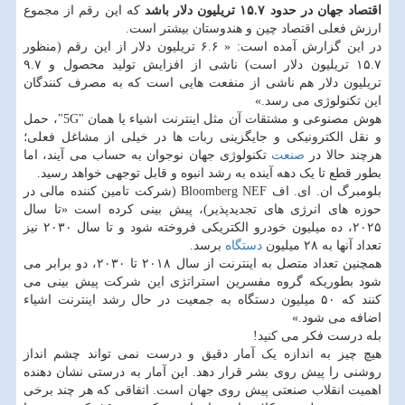
اقتصاد جهان در حدود ۱۵.۷ تریلیون دلار باشد
که این رقم از مجموع
ارزش فعلی اقتصاد چین و هندوستان بیشتر است.
در این گزارش آمده است: « ۶.۶ تریلیون دلار از این رقم (منظور
۱۵.۷ تریلیون دلار است) ناشی از افزایش تولید محصول و ۹.۷
تریلیون دلار هم ناشی از منفعت هایی است که به مصرف کنندگان
این تکنولوژی می رسد.»
هوش مصنوعی و مشتقات آن مثل اینترنت اشیاء یا همان "5G"، حمل
و نقل الکترونیکی و جایگزینی ربات ها در خیلی از مشاغل فعلی؛
هرچند حالا در
صنعت
تکنولوژی جهان نوجوان به حساب می آیند، اما
بطور قطع تا یک دهه آینده به رشد انبوه و قابل توجهی خواهد رسید.
بلومبرگ ان. ای. اف Bloomberg NEF (شرکت تامین کننده مالی در
حوزه های انرژی های تجدیدپذیر)، پیش بینی کرده است «تا سال
۲۰۲۵، ده میلیون خودرو الکتریکی فروخته شود و تا سال ۲۰۳۰ نیز
تعداد آنها به ۲۸ میلیون
دستگاه
برسد.
همچنین تعداد متصل به اینترنت از سال ۲۰۱۸ تا ۲۰۳۰، دو برابر می
شود بطوریکه گروه مفسرین استراتژی این شرکت پیش بینی می
کنند که ۵۰ میلیون دستگاه به جمعیت در حال رشد اینترنت اشیاء
اضافه می شود.»
بله درست فکر می کنید!
هیچ چیز به اندازه یک آمار دقیق و درست نمی تواند چشم انداز
روشنی را پیش روی بشر قرار دهد. این آمار به درستی نشان دهنده
اهمیت انقلاب صنعتی پیش روی جهان است. اتفاقی که هر چند برخی