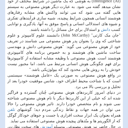
Intelligence (AI)) به هوشی که یک ماشین در شرایط مختلف از خود
نشان میدهد گفته می شود. به عبارت دیگر هوش مصنوعی به سیستم
هایی گفته می شود که می توانند واکنش های مشابه رفتارهای
هوشمند انسانی همچون شرایط پیچیده، شبیه سازی فرآیندهای تفکری
و شیوه های استدلالی انسانی و پاسخ موفق به آنها، یادگیری و توانایی
کسب
دانش
و استدلال برای حل مسائل را داشته باشند.
"جان مک کارتی" (John McCarthy) دانشمند علوم کامپیوتر و علوم
شناختی که وی را بعنوان پدر هوش مصنوعی می شناسند در تعریف
خود از هوش مصنوعی می گوید: "هوش مصنوعی دانش و مهندسی
ساخت ماشین های هوشمند و به خصوص برنامه های کامپیوتری
هوشمند است. هوش مصنوعی با وظیفه مشابه استفاده از کامپیوترها
برای فهم چگونگی هوش انسانی مرتبط می باشد، اما مجبور نیست
خودش را به روش هایی محدود کند که بیولوژیکی باشد."
در واقع هوش مصنوعی به صورتی یک «عامل هوشمند» سیستمی
است که با شناخت محیط اطراف خود، شانس موفقیت خودرا بعد از
تحلیل و بررسی بالا می برد.
در دنیای امروز کاربردهای هوش مصنوعی چُنان گسترده و فراگیر
شده اند که خیلی از این کاربردها دیگر با نام هوش مصنوعی شناخته
نمی شوند و نام متخصص خودرا دارند. تاثیر هوش مصنوعی را حالا
می توان در همه جهات و نقاط زندگی مردم دید؛ گوشیهای
تلفن
همراه بعنوان یک ابزار سخت افزاری یا جست و جوهای خودکار گوگل
که از الگوریتم ها و متُدهای پیچیده هوش مصنوعی استفاده می نماید.
در حال حاضر نیز هوش مصنوعی بوسیله
آموزش
های سخت نظارت،