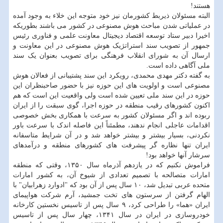
هستند!
البته مسئولان ذیربط کشورمان نیز خود متوجه این خلاء به وجود آمده
در عملیاتی شدن مباحث هوش مصنوعی در کشور می باشند بطوریکه
اخیرا دبیر ستاد توسعه اقتصاد دیجیتال معاونت علمی و فناوری رئیس
جمهور از تصویب سند استراتژیک هوش مصنوعی در این معاونت و
ارسال آن به شورای انقلاب فرهنگی برای تصویب بعنوان یک سند
ملی آگاهی داده است.
به گفته دکتر مهدی محمدی، رویکرد این سند پشتیبانی از فعالان هوش
مصنوعی است و اولویت های این حوزه نیز با حضور صاحبنظران این
حوزه در این سند ملی تعیین شده است ولی واقعیت این است که هم
اکنون کشورهای رقیب منطقه در حوزه اجرا، گوی سبقت را از ایران
ربوده اند و اگر مسئولان کشور به سرعت با همکاری بخش خصوصی
اقدامات عاجلی انجام ندهند، مطمئناً این فاصله اندک با سرعت باور
نکردنی، بسیار بیشتر و بیشتر خواهد شد و در آن شرایط متاسفانه
ایران تنها نظاره گر پیشرفت های کشورهای منطقه و درآمدهای
سرشار آنها خواهد بود!
فراموش نکنیم که در یازدهم آذرماه سال ۱۳۵۰، وقتی که منطقه
امارات متصالحه با تصمیم تعدادی از شیوخ آن، به کشور امارات
متحده عربی تبدیل شد، ۱۰ سال پس از آن بود که "ادوارد زهرابیان" با
الهام گرفتن از سرستون های تخت جمشید، آرم شرکت هواپیمای
ایران «هما» را طراحی کرد، ۹ سال پس از تاسیس نخستین کارخانه
خودروسازی در ایران در سال ۱۳۴۱، چهار سال پس از تاسیس