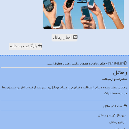
اخبار رهاتل
بازگشت به خانه
rahatel.ir - حقوق مادی و معنوی سایت رهاتل محفوظ است
رهاتل
مخابرات و ارتباطات
رهاتل: نبض تپنده دنیای ارتباطات و فناوری از دنیای موبایل و اینترنت گرفته تا آخرین دستاوردها
در عرصه مخابرات
صفحات رهاتل
رپورتاژآگهی در رهاتل
آرشیو رهاتل
درباره ما