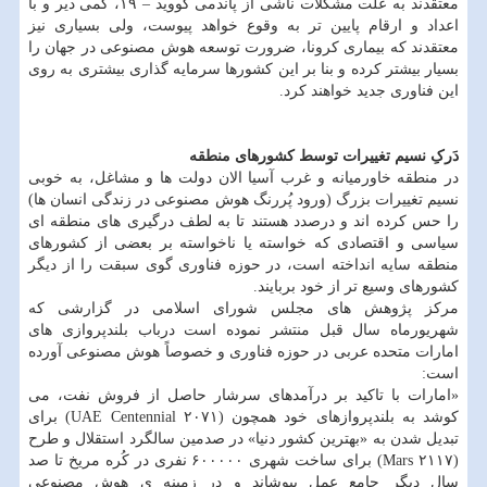
معتقدند به علت مشکلات ناشی از پاندمی کووید – ۱۹، کمی دیر و با
اعداد و ارقام پایین تر به وقوع خواهد پیوست، ولی بسیاری نیز
معتقدند که بیماری کرونا، ضرورت توسعه هوش مصنوعی در جهان را
بسیار بیشتر کرده و بنا بر این کشورها سرمایه گذاری بیشتری به روی
این فناوری جدید خواهند کرد.
دَرکِ نسیم تغییرات توسط کشورهای منطقه
در منطقه خاورمیانه و غرب آسیا الان دولت ها و مشاغل، به خوبی
نسیم تغییرات بزرگ (ورود پُررنگ هوش مصنوعی در زندگی انسان ها)
را حس کرده اند و درصدد هستند تا به لطف درگیری های منطقه ای
سیاسی و اقتصادی که خواسته یا ناخواسته بر بعضی از کشورهای
منطقه سایه انداخته است، در حوزه فناوری گوی سبقت را از دیگر
کشورهای وسیع تر از خود بربایند.
مرکز پژوهش های مجلس شورای اسلامی در گزارشی که
شهریورماه سال قبل منتشر نموده است درباب بلندپروازی های
امارات متحده عربی در حوزه فناوری و خصوصاً هوش مصنوعی آورده
است:
«امارات با تاکید بر درآمدهای سرشار حاصل از فروش نفت، می
کوشد به بلندپروازهای خود همچون (UAE Centennial ۲۰۷۱) برای
تبدیل شدن به «بهترین کشور دنیا» در صدمین سالگرد استقلال و طرح
(Mars ۲۱۱۷) برای ساخت شهری ۶۰۰۰۰۰ نفری در کُره مریخ تا صد
سال دیگر جامع عمل بپوشاند و در زمینه ی هوش مصنوعی