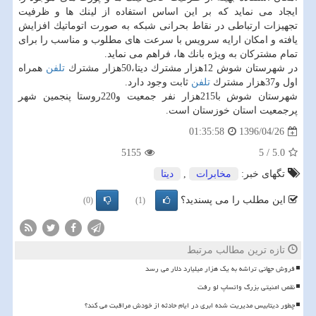
ایجاد می نماید كه بر این اساس استفاده از لینك ها و ظرفیت
تجهیزات ارتباطی در نقاط بحرانی شبكه به صورت اتوماتیك افزایش
یافته و امكان ارایه سرویس با سرعت های مطلوب و مناسب را برای
تمام مشتركان به ویژه بانك ها، فراهم می نماید.
در شهرستان شوش 12هزار مشترك دیتا،50هزار مشترك
تلفن
همراه
اول و37هزار مشترك
تلفن
ثابت وجود دارد.
شهرستان شوش با215هزار نفر جمعیت و220روستا پنجمین شهر
پرجمعیت استان خوزستان است.
1396/04/26
01:35:58
5155
5
/
5.0
تگهای خبر:
مخابرات
,
دیتا
این مطلب را می پسندید؟
(0)
(1)
تازه ترین مطالب مرتبط
فروش جهانی تراشه به یک هزار میلیارد دلار می رسد
نقص امنیتی بزرگ واتساپ لو رفت
چطور دیتابیس مدیریت شده ابری در ایام حادثه از خودش مراقبت می کند؟