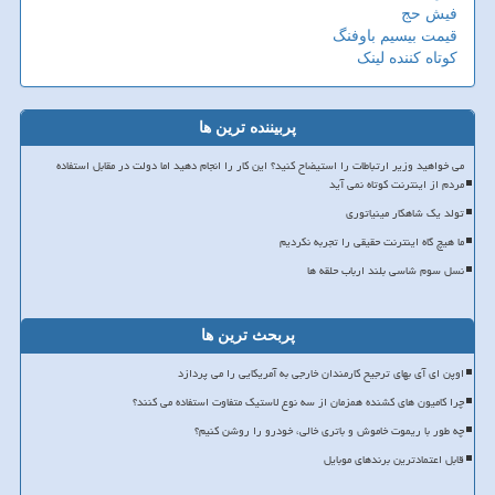
فیش حج
قیمت بیسیم باوفنگ
کوتاه کننده لینک
پربیننده ترین ها
می خواهید وزیر ارتباطات را استیضاح کنید؟ این کار را انجام دهید اما دولت در مقابل استفاده
مردم از اینترنت کوتاه نمی آید
تولد یک شاهکار مینیاتوری
ما هیچ گاه اینترنت حقیقی را تجربه نکردیم
نسل سوم شاسی بلند ارباب حلقه ها
پربحث ترین ها
اوپن ای آی بهای ترجیح کارمندان خارجی به آمریکایی را می پردازد
چرا کامیون های کشنده همزمان از سه نوع لاستیک متفاوت استفاده می کنند؟
چه طور با ریموت خاموش و باتری خالی، خودرو را روشن کنیم؟
قابل اعتمادترین برندهای موبایل