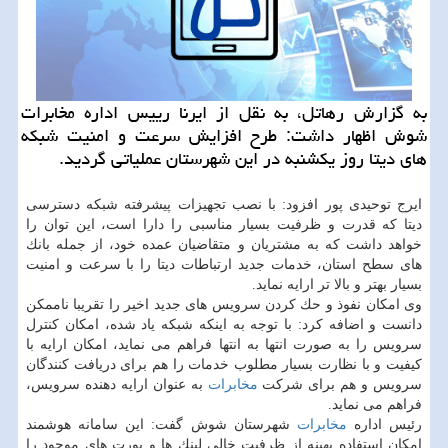
به گزارش رهاتل، به نقل از ایرنا رییس اداره مخابرات
شوش اظهار داشت: طرح افزایش سرعت و امنیت شبكه
های دیتا روز یكشنبه در این شهرستان عملیاتی گردید.
ایرج توحیدی پور افزود: با نصب تجهیزات پیشرفته شبكه دسترسی
دیتا كه قدرت و ظرفیت بسیار مناسبی را دارا است، این توان را
خواهد داشت كه به مشتریان و متقاضیان عمده خود، از جمله بانك
های سطح استان، خدمات جدید ارتباطات دیتا را با سرعت و امنیت
بسیار بهتر و بالا تر ارایه نماید.
وی امكان نفوذ و حك كردن سرویس های جدید اخیر را تقریبا ناممكن
دانست و اضافه كرد: با توجه به اینكه شبكه یاد شده، امكان كنترل
سرویس را به صورت انتها به انتها فراهم می نماید، امكان ارایه با
كیفیت و با نظارت بسیار مطلوب خدمات را هم برای دریافت كنندگان
سرویس و هم برای شركت
مخابرات
به عنوان ارایه دهنده سرویس،
فراهم می نماید.
رئیس اداره
مخابرات
شهرستان شوش گفت: این سامانه هوشمند
امكان استفاده بهینه از ظرفیت خالی لینك ها و پورت های موجود را