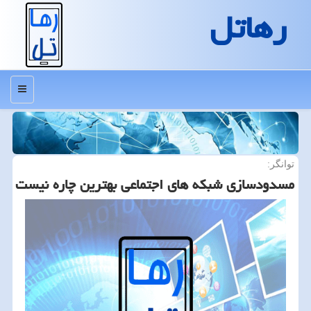
رهاتل
منو
توانگر:
مسدودسازی‬⁩ شبكه های اجتماعی بهترین چاره نیست