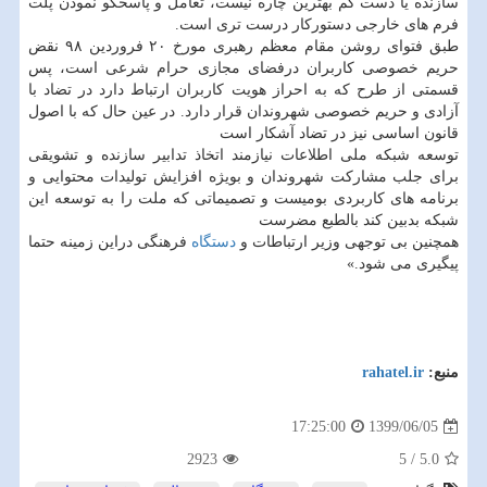
سازنده یا دست کم بهترین چاره نیست، تعامل و پاسخگو نمودن پلت
فرم های خارجی دستورکار درست تری است.
طبق فتوای روشن مقام معظم رهبری مورخ ۲۰ فروردین ۹۸ نقض
حریم خصوصی کاربران درفضای مجازی حرام شرعی است، پس
قسمتی از طرح که به احراز هویت کاربران ارتباط دارد در تضاد با
آزادی و حریم خصوصی شهروندان قرار دارد. در عین حال که با اصول
قانون اساسی نیز در تضاد آشکار است
توسعه ⁧‫شبکه ملی اطلاعات‬⁩ نیازمند اتخاذ تدابیر سازنده و تشویقی
برای جلب مشارکت شهروندان و بویژه افزایش تولیدات محتوایی و
برنامه های کاربردی بومیست و تصمیماتی که ملت را به توسعه این
شبکه بدبین کند بالطبع مضرست
‏همچنین بی توجهی ⁧‫وزیر ارتباطات‬⁩ و
دستگاه
فرهنگی دراین زمینه حتما
پیگیری می شود.»
منبع:
rahatel.ir
1399/06/05
17:25:00
2923
5
/
5.0