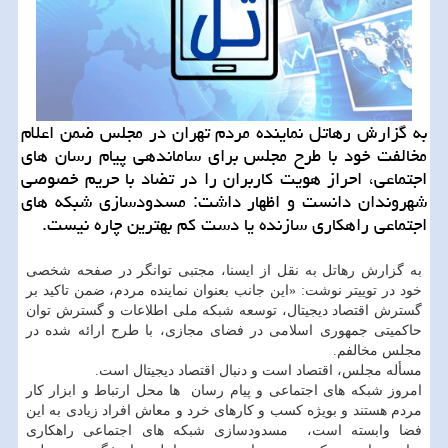
به گزارش رهاتل نماینده مردم تهران در مجلس ضمن اعلام
مخالفت خود با طرح مجلس برای ساماندهی پیام رسان های
اجتماعی، احراز هویت كاربران را در تضاد با حریم خصوصی
شهروندان دانست و اظهار داشت: مسدودسازی‬⁩ شبكه های
اجتماعی راهكاری سازنده یا دست كم بهترین چاره نیست.
به گزارش رهاتل به نقل از ایسنا، مجتبی توانگر در صفحه شخصی
خود در توییتر نوشت: ‏«این جانب بعنوان نماینده مردم، ضمن تاکید بر
گسترش اقتصاد دیجیتال، توسعه شبکه ملی اطلاعات و گسترش توان
حاکمیتی جمهوری اسلامی در ⁧‫فضای مجازی‬⁩، با طرح ارائه شده در
مجلس مخالفم.
‏مسأله ⁧‫مجلس‬⁩، ⁧‫اقتصاد‬⁩ است و دنبال ⁧‫اقتصاد دیجیتال‬⁩ است.
‏امروز شبکه های اجتماعی و ⁧‫پیام رسان ‬⁩ ها محل ارتباط و ابزار کار
مردم هستند و بویژه کسب و کارهای خرد و معاش افراد زیادی به این
فضا وابسته است، ⁧‫ مسدودسازی‬⁩ شبکه های اجتماعی راهکاری