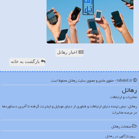
اخبار رهاتل
بازگشت به خانه
rahatel.ir - حقوق مادی و معنوی سایت رهاتل محفوظ است
رهاتل
مخابرات و ارتباطات
رهاتل: نبض تپنده دنیای ارتباطات و فناوری از دنیای موبایل و اینترنت گرفته تا آخرین دستاوردها
در عرصه مخابرات
صفحات رهاتل
رپورتاژآگهی در رهاتل