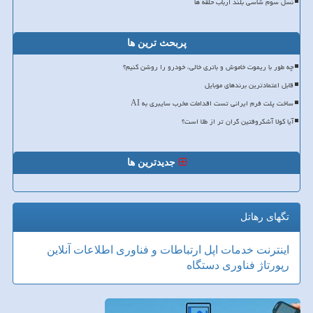
نسل سوم شاسی بلند ارباب حلقه ها
پربحث ترین ها
چه طور با ریموت خاموش و باتری خالی، خودرو را روشن کنیم؟
قابل اعتمادترین برندهای موبایل
ساخت پلت فرم ایرانی تست اقدامات مخرب سایبری به AI
آیا کولا آشکروفتین گران تر از طلا است؟
جدیدترین ها
تگهای رهاتل
اینترنت
خدمات
اپل
ارتباطات و فناوری اطلاعات
آنلاین
رپورتاژ
فناوری
دستگاه