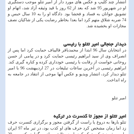
انتشار چند کلیپ و عکس های مورد دار از امیر تتلو موجب دستگیری
او در شهریور 95 شد که بعد از 62 روز با قید وثیقه آزاد شد، اتهام او
تشویق جوانان به فساد و فحشا بود. دادگاه او را به 10 سال حبس و
74 ضربه شلاق متهم کرد اما بعدا بخاطر رضایت یکی از شاکیان نصف
مجازات او بخشیده شد.
دیدار جنجالی امیر تتلو با رئیسی
در انتخابان سال 96 ابتدا از محمدباقر قالیباف حمایت کرد اما پس از
انصراف وی از سید ابراهیم رئیسی حمایت کرد و در پیامی از حسن
روحانی خواست از رقابت با رئیسی خودداری کرده و کناره گیری کند.
ابراهیم رئیسی در آخرین ساعات تبلیغات در 27 اردیبهشت 96 با امیر
تتلو دیدار کرد، انتشار ویدیو و عکس آنها موجی از انتقاد در جامعه به
راه انداخت.
امیر تتلو
امیر تتلو از مجوز تا کنسرت در ترکیه
تتلو بارها به دروغ یا راست از گرفتن مجوز و برگزاری کنسرت حرف
زد اما زمان مشخص کرد حرف های او کذب بود، در تیر ماه 97 ایران