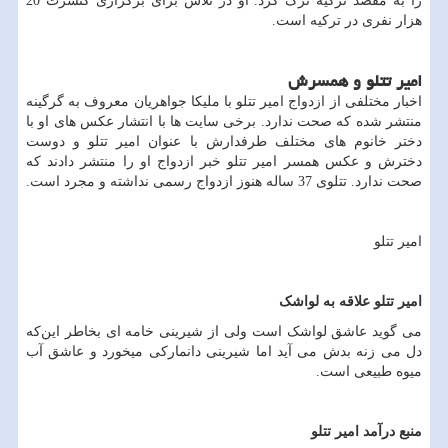
را به مقصد ترکیه ترک کرد. او در تلاش برای برگزاری کنسرت 20
هزار نفری در ترکیه است.
امیر تتلو و همسرش
اخبار مختلفی از ازدواج امیر تتلو با ملیکا جواهریان معروف به گرگینه
منتشر شده که صحت ندارد. برخی سایت ها با انتشار عکس های او با
دختر خانوم های مختلف طرفدارش با عنوان امیر تتلو و دوست
دخترش و عکس همسر امیر تتلو خبر ازدواج او را منتشر دادند که
صحت ندارد. تتلوی 37 ساله هنوز ازدواج رسمی نداشته و مجرد است.
امیر تتلو
امیر تتلو علاقه به لواشک
می گوید عاشق لواشک است ولی از شیرینی خامه ای بخاطر این‌که
دل می زنه بدش می آید اما شیرینی دانمارکی میخورد و عاشق آب
میوه طبیعی است.
منبع درآمد امیر تتلو