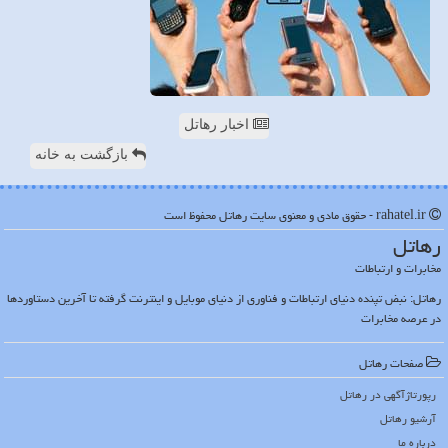
اخبار رهاتل
بازگشت به خانه
rahatel.ir - حقوق مادی و معنوی سایت رهاتل محفوظ است
رهاتل
مخابرات و ارتباطات
رهاتل: نبض تپنده دنیای ارتباطات و فناوری از دنیای موبایل و اینترنت گرفته تا آخرین دستاوردها
در عرصه مخابرات
صفحات رهاتل
رپورتاژآگهی در رهاتل
آرشیو رهاتل
درباره ما