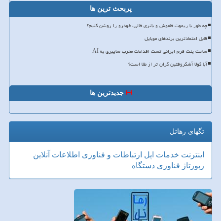
پربحث ترین ها
چه طور با ریموت خاموش و باتری خالی، خودرو را روشن کنیم؟
قابل اعتمادترین برندهای موبایل
ساخت پلت فرم ایرانی تست اقدامات مخرب سایبری به AI
آیا کولا آشکروفتین گران تر از طلا است؟
جدیدترین ها
تگهای رهاتل
اینترنت
خدمات
اپل
ارتباطات و فناوری اطلاعات
آنلاین
رپورتاژ
فناوری
دستگاه