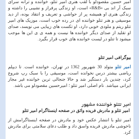
امیر حسین مقصودلو با لقب هنری امیر تتلو، خواننده و ترانه سرای
سبک آر اند بی
«R&B»
است، او زندگی پرفراز و نشیبی را داشته و
زندگی هنری او همیشه پر از حواشی و تعریف و انتقاد بوده، از دید
موسیقی و هنر تتلو خواننده ای در رده خوب است، موزیک های امیر
تتلو ریتم و ملودی خوبی دارد، او تکست های زیبایی می نویسد، صدای
او تقلید از صدای دیگر خواننده ها نیست و همه ی ی این ها موجب
میشود تا تتلو در لیست خواننده های خوب قرار بگیرد.
بیوگرافی امیر تتلو
امیر تتلو
متولد 30 شهریور 1362 در تهران، خواننده است. تا دیپلم
ریاضی بیشتر درس نخوانده است، موسیقی را با سبک رپ شروع
کرد، چندین بار دستگیر شد و حالا جنجالی ترین خواننده غیر مجاز
ایرانی میباشد. نام اصلی امیر تتلو ؛ امیرحسین مقصودلو می باشد.
امیر تتلو خواننده مشهور
امیر تتلو و مادرش فریده واثق در صفحه اینستاگرام امیر تتلو
امیر تتلو با انتشار عکس خود و مادرش در صفحه اینستاگرامش از
ناخوشی مادرش فریده واسق داد و طلب دعای سلامتی برای مادرش
کرد.