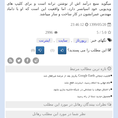
میگوید منبع درآمد اش از نوشتن ترانه است و برای کلیپ های
ویدیویی خود اسپانسر دارد، اما واقعیت این است که او با داماد
مهندس عمرانشون در کار ساخت و ساز میباشد
.
1399/05/20
23:46:12
2996
5
/
5.0
تگهای خبر:
رپورتاژ
,
سایت
,
اینترنت
این مطلب را می پسندید؟
(0)
(1)
تازه ترین مطالب مرتبط
قابلیت جنجالی Google Earth یکروز بعد از عرضه غیرفعال شد
️جام جهانی به اتمام رسید، اینترنت قطع نشد
با اختلال موقت یا تصادفی در شبکه حاشیه سازی نشود
محصول جدید تسلا از راه رسید
نظرات بینندگان رهاتل در مورد این مطلب
نظر شما در مورد این مطلب رهاتل