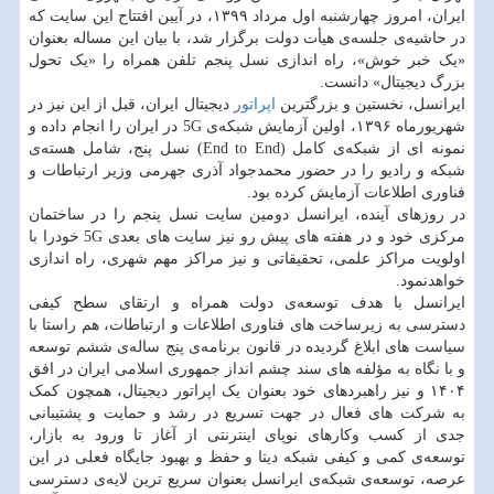
ایران، امروز چهارشنبه اول مرداد ۱۳۹۹، در آیین افتتاح این سایت که
در حاشیه‌ی جلسه‌ی هیأت دولت برگزار شد، با بیان این مساله بعنوان
«یک خبر خوش»، راه اندازی نسل پنجم تلفن همراه را «یک تحول
بزرگ دیجیتال» دانست.
ایرانسل، نخستین و بزرگترین
اپراتور
دیجیتال ایران، قبل از این نیز در
شهریورماه ۱۳۹۶، اولین آزمایش شبکه‌ی 5G در ایران را انجام داده و
نمونه ای از شبکه‌ی کامل (End to End) نسل پنج، شامل هسته‌ی
شبکه و رادیو را در حضور محمدجواد آذری جهرمی وزیر ارتباطات و
فناوری اطلاعات آزمایش کرده بود.
در روزهای آینده، ایرانسل دومین سایت نسل پنجم را در ساختمان
مرکزی خود و در هفته های پیش رو نیز سایت های بعدی 5G خودرا با
اولویت مراکز علمی، تحقیقاتی و نیز مراکز مهم شهری، راه اندازی
خواهدنمود.
ایرانسل با هدف توسعه‌ی دولت همراه و ارتقای سطح کیفی
دسترسی به زیرساخت های فناوری اطلاعات و ارتباطات، هم راستا با
سیاست های ابلاغ گردیده در قانون برنامه‌ی پنج ساله‌ی ششم توسعه
و با نگاه به مؤلفه های سند چشم انداز جمهوری اسلامی ایران در افق
۱۴۰۴ و نیز راهبردهای خود بعنوان یک اپراتور دیجیتال، همچون کمک
به شرکت های فعال در جهت تسریع در رشد و حمایت و پشتیبانی
جدی از کسب وکارهای نوپای اینترنتی از آغاز تا ورود به بازار،
توسعه‌ی کمی و کیفی شبکه دیتا و حفظ و بهبود جایگاه فعلی در این
عرصه، توسعه‌ی شبکه‌ی ایرانسل بعنوان سریع ترین لایه‌ی دسترسی