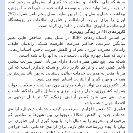
به شبکه ملی اطلاعات و استفاده حداکثری از بسترهای به وجود آمده
در جهت رشد تولید محتوا و توسعه ارائه خدمات (پرداخت،
آموزش
،
بهداشت، حمل و نقل و…)، اولین سایت نسل پنجم تلفن همراه (5G)
ایران را برای وزارت ارتباطات و فناوری اطلاعات در پژوهشگاه
ارتباطات و فناوری اطلاعات، راه اندازی کرده است.
کاربردهای 5G در زندگی روزمره
بر اساس استانداردهای 3GPP در نسل پنجم، شاخص هایی نظیر
میانگین سرعت، حداکثر سرعت، ظرفیت شبکه، راندمان طیف،
راندمان مصرف انرژی، تحرک و کاهش ضریب تأخیر، استانداردهایی
دارند که نسل چهارم توانایی دست یابی به آنها را نداشته است.
شبکه نسل پنج تلفن همراه (5G)، دارای مزایایی نظیر سرعت بیشتر،
تأخیر کمتر، تعداد و تراکم کاربر بالاتر و شبکه پایدارتر است که این
مزایا، منجر به مدیریت خدمات حیاتی، دستیابی به پهن باند سریعتر در
همه جا و بهره گیری از اینترنت اشیای انبوه می شود.
این تکنولوژی می تواند درباب مواردی چون بهداشت و سلامت، دولت
همراه، کشاورزی، حمل و نقل، انرژی و مسائل مالی راهگشا باشد و
پیش بینی می شود که در آینده‌ی نزدیک، 5G اثر قابل توجهی بر
اقتصاد جهان داشته باشد.
فناوری 5G ضمن افزایش سرعت و کیفیت خدمات دیجیتال، ارائه‌ی
خدمات جدید و کاهش شکاف دیجیتالی بین شهرها و مناطق کم
برخوردار و محروم را به دنبال دارد. با بهره گیری از این فناوری می
توان با ایجاد زیرساخت های لازم، برای ارائه‌ی خدماتی مانند جراحی
ازراه دور، دسترسی به محتوای با کیفیت (4K)، توسعه‌ی خدمات شهر