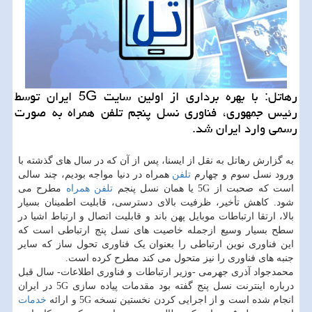
رهاتل: با بهره برداری از اولین سایت 5G ایران توسط
رئیس جمهوری، فناوری نسل پنجم تلفن همراه به صورت
رسمی وارد ایران شد.
به گزارش رهاتل به نقل از ایسنا، پس از آن که در سال های گذشته با
ورود نسل سوم و چهارم
تلفن
همراه در دنیا مواجه بودیم، چند سالی
است که صحبت از 5G یا همان نسل پنجم
تلفن همراه
مطرح می
شود. کاهش تأخیر، ظرفیت بالای دسترسی، قابلیت اطمینان بسیار
بالا، ارتقا ارتباطات موبایل پهن باند و قابلیت اتصال و ارتباط اشیا در
سطح بسیار وسیع ازجمله خاصیت های نسل پنج ارتباطی است که
این فناوری نوین ارتباطی را بعنوان یک فناوری تحول ساز که سایر
جنبه های فناوری را نیز متحول می کند مطرح کرده است.
محمدجواد آذری جهرمی -وزیر ارتباطات و فناوری اطلاعات- سال قبل
درباره اینترنت نسل پنج گفته بود مقدمات پیاده سازی 5G در ایران
انجام شده است و از اجرایی کردن نخستین نسخه 5G و ارائه
خدمات