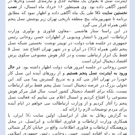
اینترنت نسل ۵ بعنوان یک مطالبه جدی و نیازمندی کسب وکارها در
کشور آگاهی داده بود. وی همینطور ۱۶ خرداد ماه امسال، از
نصب
نخستین سایت 5G
طی یک ماه آگاهی داده و اظهار نمود که مطابق
برنامه تا شهریورماه، پنج منطقه تاریخی تهران زیر پوشش نسل پنجم
تلفن همراه قرار می گیرد.
در این راستا ستار هاشمی –معاون فناوری و نوآوری وزارت
ارتباطات- امروز با انتشار ویدیویی از اظهارات حسن روحانی رئیس
جمهوری در جلسه هیات دولت، در توییتر نوشت: نخستین شبکه نسل
پنجم تلفن همراه (5G) در ایران و در شهر تهران افتتاح شد. نسل ۵
فقط یک ابزار ارتباطی نیست و در کنار هوش مصنوعی سکوی پرش
اقتصاد دیجیتال ایران است.
حسن روحانی در جلسه امروز هیات دولت اظهار داشته بود:
در حال
ورود به اینترنت نسل پنجم هستیم
و از روزهای آینده این نسل کار
خودرا در تهران آغاز می کند و به تدریج گسترش پیدا می کند. این
تحولی بزرگ در عرصه دیجیتال است؛ نسل پنجم فقط برای ارتباطات
نیست، بلکه برای اقتصاد دیجیتال کشور است. سال قبل مرکز هوش
مصنوعی را افتتاح کردیم و امسال اعلام می نماییم که فعالیت نسل
پنجم را آغاز کردیم و از وزارت ارتباطالت می خواهم در ایام آینده
برای مردم توضیحات لازم را ارائه کند.
به گزارش رهاتل به نقل از ایرانسل، اولین سایت 5G ایران، با
همکاری وزارت ارتباطات و فناوری اطلاعات و ایرانسل، در محل
پژوهشگاه ارتباطات و فناوری اطلاعات، واقع در خیابان کارگر شمالی
تهران به راه افتاده است. حسن روحانی، رئیس جمهوری اسلامی