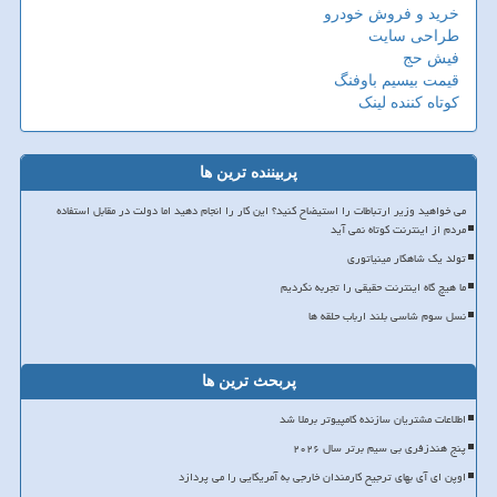
خرید و فروش خودرو
طراحی سایت
فیش حج
قیمت بیسیم باوفنگ
کوتاه کننده لینک
پربیننده ترین ها
می خواهید وزیر ارتباطات را استیضاح کنید؟ این کار را انجام دهید اما دولت در مقابل استفاده
مردم از اینترنت کوتاه نمی آید
تولد یک شاهکار مینیاتوری
ما هیچ گاه اینترنت حقیقی را تجربه نکردیم
نسل سوم شاسی بلند ارباب حلقه ها
پربحث ترین ها
اطلاعات مشتریان سازنده کامپیوتر برملا شد
پنج هندزفری بی سیم برتر سال ۲۰۲۶
اوپن ای آی بهای ترجیح کارمندان خارجی به آمریکایی را می پردازد