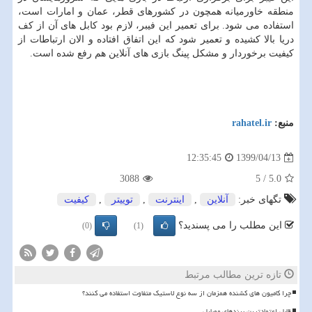
منطقه خاورمیانه همچون در کشورهای قطر، عمان و امارات است،
استفاده می شود. برای تعمیر این فیبر، لازم بود کابل های آن از کف
دریا بالا کشیده و تعمیر شود که این اتفاق افتاده و الان ارتباطات از
کیفیت برخوردار و مشکل پینگ بازی های آنلاین هم رفع شده است.
منبع:
rahatel.ir
1399/04/13
12:35:45
3088
5
/
5.0
تگهای خبر:
آنلاین
,
اینترنت
,
توییتر
,
كیفیت
این مطلب را می پسندید؟
(0)
(1)
تازه ترین مطالب مرتبط
چرا کامیون های کشنده همزمان از سه نوع لاستیک متفاوت استفاده می کنند؟
قابل اعتمادترین برندهای موبایل