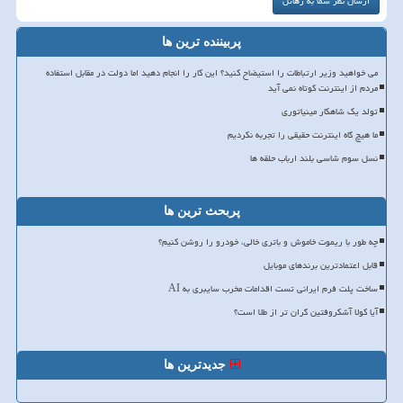
پربیننده ترین ها
می خواهید وزیر ارتباطات را استیضاح کنید؟ این کار را انجام دهید اما دولت در مقابل استفاده
مردم از اینترنت کوتاه نمی آید
تولد یک شاهکار مینیاتوری
ما هیچ گاه اینترنت حقیقی را تجربه نکردیم
نسل سوم شاسی بلند ارباب حلقه ها
پربحث ترین ها
چه طور با ریموت خاموش و باتری خالی، خودرو را روشن کنیم؟
قابل اعتمادترین برندهای موبایل
ساخت پلت فرم ایرانی تست اقدامات مخرب سایبری به AI
آیا کولا آشکروفتین گران تر از طلا است؟
جدیدترین ها