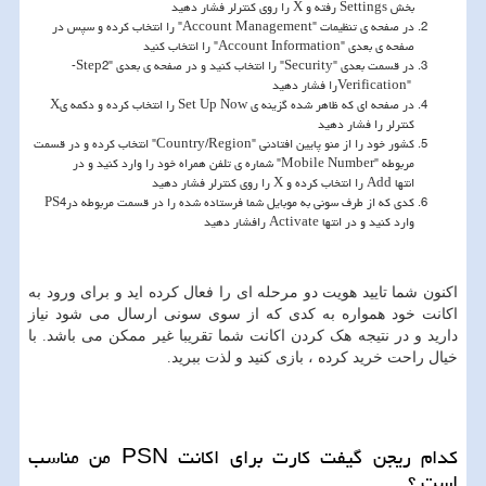
بخش
Settings
رفته و
X
را روی کنترلر فشار دهید
در صفحه ی تنظیمات
"Account Management"
را انتخاب کرده و سپس در
صفحه ی بعدی
"Account Information"
را انتخاب کنید
در قسمت بعدی
"Security"
را انتخاب کنید و در صفحه ی بعدی "2
-Step
Verification"
را فشار دهید
در صفحه ای که ظاهر شده گزینه ی
Set Up Now
را انتخاب کرده و دکمه ی
X
کنترلر را فشار دهید
کشور خود را از منو پایین افتادنی
"Country/Region"
انتخاب کرده و در قسمت
مربوطه
"Mobile Number"
شماره ی تلفن همراه خود را وارد کنید و در
انتها
Add
را انتخاب کرده و
X
را روی کنترلر فشار دهید
کدی که از طرف سونی به موبایل شما فرستاده شده را در قسمت مربوطه در
PS4
وارد کنید و در انتها
Activate
رافشار دهید
اکنون شما تایید هویت دو مرحله ای را فعال کرده اید و برای ورود به
اکانت خود همواره به کدی که از سوی سونی ارسال می شود نیاز
دارید و در نتیجه هک کردن اکانت شما تقریبا غیر ممکن می باشد. با
خیال راحت خرید کرده ، بازی کنید و لذت ببرید.
کدام ریجن گیفت کارت برای اکانت
PSN
من مناسب
است ؟