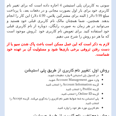
سونی به کاربران پلی استیشن 4 اجازه داده است که برای تغییر نام
کاربری خود برای بار اول بصورت مجانی و در دفعات بعد، با پرداخت
مبلغ 9.99 دلار ( البته برای مشترکین پلاس، 4.99 دلار) این کار را انجام
بدهند. همچنین، شما همچنان مالک نام کاربری قبلی خود هستید و
می‌توانید در هر زمان به صورت رایگان، دوباره از نام کاربری قبلی
خود استفاده کنید. برای تعویض نام کاربری خود
2
روش موجود است
که ما هر دو روش را شرح می دهیم.
لازم به ذکر است که این عمل ممکن است باعث پاک شدن سیو یا از
دست رفتن تروفی برخی بازی‌ها شود و مسئولیت آن بر عهده خود
شماست.
روش اول :تغییر نام کاربری از طریق پلی استیشن
در کنسول پلی استیشن 4 وارد تنظیمات شوید.
وارد منوی
Account Management
شوید.
گزینه
Account Information
را انتخاب کنید
گزینه
Profile
را انتخاب کنید
گزینه
Online ID
را انتخاب کنید.
پلی استیشن به شما ضوابط تغییر نام کاربری را یادآوری می‌کند. گزینه
Accept
را
انتخاب کنید.
نام کاربری مورد نظر خود را وارد کنید.
روش دوم:تغییر نام کاربری از طریق وبسایت