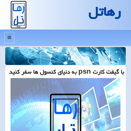
رهاتل
منو
با گیفت كارت psn به دنیای كنسول ها سفر كنید