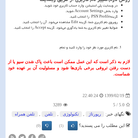
در وبسایت پلی استیشن، وارد حساب کاربری خود شوید.
وارد بخش
Account Settings
شوید.
گزینه
PSN Profile
را انتخاب کنید.
روبروی نام کاربری شما، گزینه
Edit
مشاهده می‌شود. آن را انتخاب کنید.
ضوابط تغییر نام کاربری به شما یادآوری می‌شود. گزینه
Accept
را انتخاب کنید.
نام کاربری مورد نظر خود را وارد کنید و تمام.
لازم به ذکر است که این عمل ممکن است باعث پاک شدن سیو یا از
دست رفتن تروفی برخی بازی‌ها شود و مسئولیت آن بر عهده خود
شماست.
1399/02/19
22:40:24
3289
5
/
5.0
تگهای خبر:
رپورتاژ
,
تكنولوژی
,
تلفن
,
تلفن همراه
این مطلب را می پسندید؟
(0)
(1)