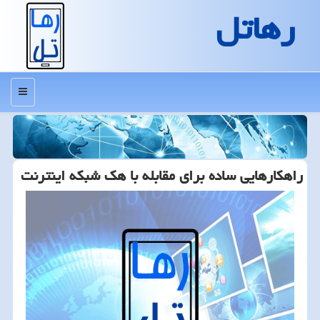
رهاتل
منو
راهكارهایی ساده برای مقابله با هك شبكه اینترنت