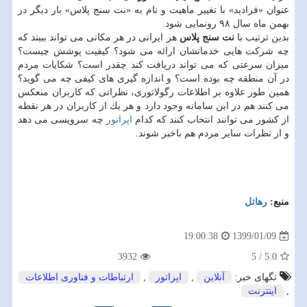
عنوان «فرادید» با تغییر ماهیت و نام به «نت سنج پلاس» بار دیگر در
بهمن ماه سال ۹۸ رونمایی شود.
بدین ترتیب با
نت سنج پلاس
هر ایرانی در هر مكانی می تواند ببیند كه
چه شركت هایی خدماتشان ارائه می شود؟ كیفیت پوشش چیست؟
میزان سرعتی كه می تواند دریافت كند چقدر است؟ شكایات مردم
در آن منطقه چه بوده است؟ و اندازه گیری های كیفی چه می گوید؟
همین طور علاوه بر اطلاعات رگولاتوری، نظراتی كه كاربران منعكس
می كنند هم در این سامانه وجود دارد و هر یك از كاربران در هر نقطه
از كشور می توانند انتخاب كنند كه كدام
اپراتور
چه سرویسی می دهد
و از نظرات سایر مردم هم باخبر شوند.
منبع:
رهاتل
1399/01/09
19:00:38
3932
5
/
5.0
تگهای خبر:
آنلاین
,
اپراتور
,
ارتباطات و فناوری اطلاعات
,
اینترنت