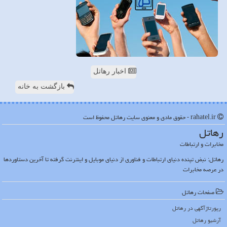
اخبار رهاتل
بازگشت به خانه
rahatel.ir - حقوق مادی و معنوی سایت رهاتل محفوظ است
رهاتل
مخابرات و ارتباطات
رهاتل: نبض تپنده دنیای ارتباطات و فناوری از دنیای موبایل و اینترنت گرفته تا آخرین دستاوردها
در عرصه مخابرات
صفحات رهاتل
رپورتاژآگهی در رهاتل
آرشیو رهاتل