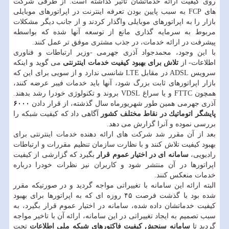
روی كیفیت ارائه خدماتشان تاثیر گذاشته است. از طرفی شركت
های FCP به سبب پایین بودن تعرفه اینترنت در اپراتورهای موبایلی
بازار را به اپراتورهای موبایلی واگذار كردند و از جانب دیگر مشكلات
مربوط به سرمایه گذاری مانع از توسعه آنها شده كه بواسطه
پیشرفت در ارائه خدمات، در جذب مشتری موفق تر عمل كنند.
با این وجود، محمدجواد آذری جهرمی -وزیر ارتباطات و فناوری
اطلاعات- از
تلاش برای بهبود كیفیت خدمات
اینترنتی
می گوید و اینكه
سرویس ADSL در مقابل LTE شانسی ندارد و از سویی برای این كه
بازار اپراتورهای ثابت بزرگ شود، آنها باید خدمات فیبر عرضه كنند،
همچون FTTC و یا سراغ VDSL بروند و تكنولوژی خودرا رشد بدهند.
آذری جهرمی همین طور شهریورماه سال گذشته، از قرار دادن
۶۰۰۰
پایشگر اتوماتیك در نقاط مختلف كشور
آگاهی داد كه كیفیت شبكه را
بررسی نموده و آنرا گزارش می دهد.
بعد از آن مقرر شد شركت های ارائه دهنده خدمات اینترنتی برای
بهبود كیفیت تلاش كنند و با نظارت سازمان تنظیم مقررات و ارتباطات
رادیویی،
سامانه ای در اختیار عموم قرار
بگیرد كه گزارشی از كیفیت
اپراتورها در آن منتشر شود و كاربران نیز نظرات خودرا درباره
خدمات منعكس كنند.
البته ارائه این سامانه با تغییراتی مواجه گردید و در صورتیكه مقرر
شده بود با گذشت فرصت ۴۵ روزه ای كه به اپراتورها برای بهبود
كیفیت خدماتشان داده شده، سامانه در اختیار عموم قرار بگیرد، به
سبب تصمیم به ایجاد تغییراتی در این سامانه، ارائه آن با تاخیر مواجه
گردید تا
سامانه سنجش كیفیت فاكتورهای شبكه ملی اطلاعات
تحت