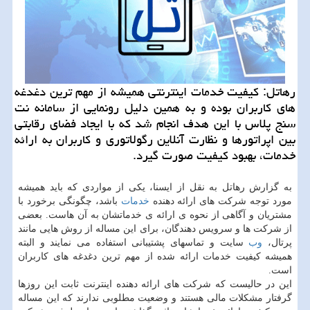
رهاتل: كیفیت خدمات اینترنتی همیشه از مهم ترین دغدغه
های كاربران بوده و به همین دلیل رونمایی از سامانه نت
سنج پلاس با این هدف انجام شد كه با ایجاد فضای رقابتی
بین اپراتورها و نظارت آنلاین رگولاتوری و كاربران به ارائه
خدمات، بهبود كیفیت صورت گیرد.
به گزارش رهاتل به نقل از ایسنا، یكی از مواردی كه باید همیشه
مورد توجه شركت های ارائه دهنده
خدمات
باشد، چگونگی برخورد با
مشتریان و آگاهی از نحوه ی ارائه ی خدماتشان به آن هاست. بعضی
از شركت ها و سرویس دهندگان، برای این مساله از روش هایی مانند
پرتال،
وب
سایت و تماسهای پشتیبانی استفاده می نمایند و البته
همیشه كیفیت خدمات ارائه شده از مهم ترین دغدغه های كاربران
است.
این در حالیست كه شركت های ارائه دهنده اینترنت ثابت این روزها
گرفتار مشكلات مالی هستند و وضعیت مطلوبی ندارند كه این مساله