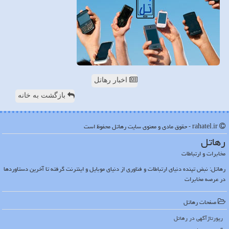
اخبار رهاتل
بازگشت به خانه
rahatel.ir - حقوق مادی و معنوی سایت رهاتل محفوظ است
رهاتل
مخابرات و ارتباطات
رهاتل: نبض تپنده دنیای ارتباطات و فناوری از دنیای موبایل و اینترنت گرفته تا آخرین دستاوردها
در عرصه مخابرات
صفحات رهاتل
رپورتاژآگهی در رهاتل