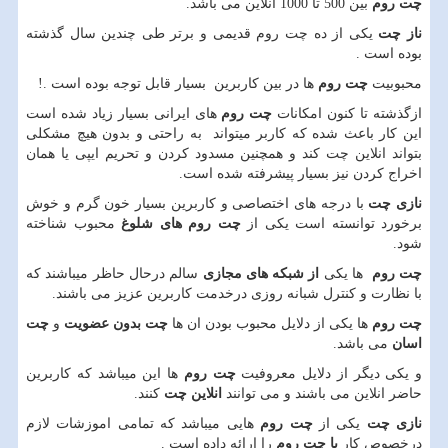
چت روم
بین 500 تا 1000 انلاین می باشد.
ناز چت
یکی از ده چت روم قدیمی و برتر طی چندین سال گذشته
بوده است .
محبوبیت
چت روم
ها در بین کاربرین بسیار قابل توجه بوده است .!
ازگذشته تا کنون امکانات
چت روم
های ایرانی بسیار زیاد شده است
این کار باعث شده
که کاربر میتواند به راحتی و بدون هیچ مشکلی
بتواند انلاین چت کند
و همچنین مسدود کردن و تحریم ایپی یا همان
اخراج کردن نیز بسیار پیشرفته شده است.
نازی چت
با درجه های اختصاصی و کاربرین بسیار خون گرم و خوش
برخورد
توانسته است یکی از
چت روم های شلوغ
محبوب شناخته
شود.
چت روم
ها یکی
از شبکه های مجازی
سالم درحال حاظر میباشند که
با نظارت
و کنترل شبانه روزی درخدمت کاربرین عزیز می باشند.
چت روم
ها یکی از دلایل محبوب بودن ان ها
چت بدون عضویت
و
چت
اسان
می باشد.
و یکی دیگر از دلایل معروفیت
چت روم
ها این میباشد که کاربرین
حاضر
انلاین می باشند و می توانند
انلاین چت
کنند.
نازی چت
یکی از
چت روم
هایی میباشد که تمامی اموزشات لازم
درخصوص کار
با چت روم
را ارائه داده است .