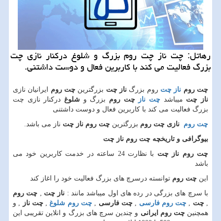
رهاتل: چت ناز چت روم بزرگ و شلوغ دركنار نازی چت
بزرگ فعالیت می كند با كاربرین فعال و دوست داشتنی.
چت روم
ناز چت
روم بزرگ
ناز چت
بزرگترین
چت روم
ایرانیان نازی
ناز چت
میباشد
چت ناز
چت روم
بزرگ و
شلوغ
درکنار نازی چت
بزرگ فعالیت می کند با کاربرین فعال و دوست داشتنی
چت روم
نازی چت روم
بزرگترین
چت روم
ناز چت
ناز می باشد.
بیوگرافی و تاریخچه چت روم ناز چت
چت روم ناز چت
با نظارت 24 ساعته در خدمت کاربرین خود می
باشد
این
چت روم
توانسته درسرچ های بزرگ فعالیت خود را اغاز کند
با سرچ های بزرگی در رده های اول میباشد مانند :
ناز چت
,
چت روم
,
چت
,
چت روم فارسی
,
چت فارسی
,
چت روم شلوغ
,
چت ناز
,
و
همچنین
چت روم ایرانی
و
چندین سرچ های بزرگ و انلاین تقریبی این