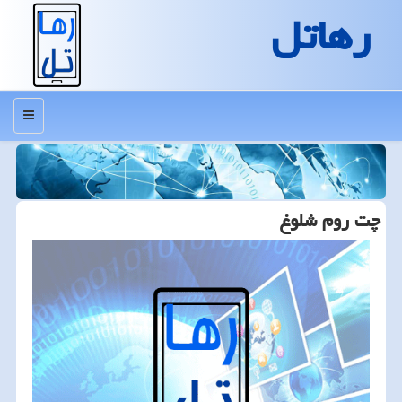
رهاتل
منو
چت روم شلوغ