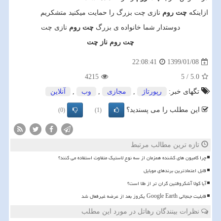
ازاینکه
چت روم
نازی چت بزرگ را حمایت میکنید متشکریم
دوستدار شما خانواده ی بزرگ
چت روم
نازی چت
چت روم ناز چت
1399/01/08
22:08:41
4215
5
/
5.0
تگهای خبر:
رپورتاژ
,
مجازی
,
وب
,
آنلاین
این مطلب را می پسندید؟
(0)
(1)
تازه ترین مطالب مرتبط
چرا کامیون های کشنده همزمان از سه نوع لاستیک متفاوت استفاده می کنند؟
قابل اعتمادترین برندهای موبایل
آیا کولا آشکروفتین گران تر از طلا است؟
قابلیت جنجالی Google Earth یکروز بعد از عرضه غیرفعال شد
نظرات بینندگان رهاتل در مورد این مطلب