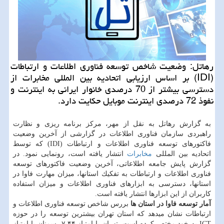
رهاتل: وضعیت شاخص توسعه فناوری اطلاعات و ارتباطات
(IDI) بر اساس ارزیابی اتحادیه بین المللی مخابرات از
دسترسی بیشتر از 70 درصدی خانوار ایرانی به اینترنت و
نفوذ 72 درصدی اینترنت موبایل حكایت دارد.
به گزارش رهاتل به نقل از مهر، مركز برنامه ریزی و نظارت
راهبردی سازمان فناوری اطلاعات در گزارشی از آخرین وضعیت
فاكتورهای توسعه فناوری اطلاعات و ارتباطات (IDI) كه توسط
اتحادیه بین المللی
مخابرات
انتشار یافته است، رونمایی نمود. در
گزارش پایش جامعه اطلاعاتی، آخرین وضعیت فاكتورهای توسعه
فناوری اطلاعات و ارتباطات به تفكیك استانها، میزان مهارت فاوا در
استانها، دسترسی به ابزارهای فناوری اطلاعات و میزان استفاده
كاربران از این ابزارها انتشار یافته است.
آمار توسعه فاوا در استان ها
بررس شاخص توسعه فناوری اطلاعات و
ارتباطات نشان میدهد كه استان تهران بیشترین توسعه را در حوزه
ICT به خود مختص كرده است. تهران با امتیاز ۷.۴۴، سمنان با امتیاز