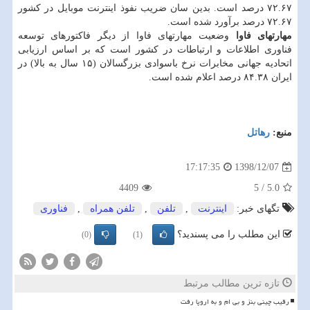
۷۲.۶۷ درصد است. بدین سان ضریب نفوذ اینترنت موبایل در كشور
۷۲.۶۷ درصد برآورد شده است.
مهارتهای فاوا
وضعیت مهارتهای فاوا از دیگر فاكتورهای توسعه
فناوری اطلاعات و ارتباطات در كشور است كه بر اساس ارزیابی
اتحادیه جهانی مخابرات نرخ باسوادی بزرگسالان (۱۵ سال به بالا) در
ایران ۸۴.۳۸ درصد اعلام شده است.
منبع:
رهاتل
1398/12/07
17:17:35
4409
5
/
5.0
تگهای خبر:
اینترنت
,
تلفن
,
تلفن همراه
,
فناوری
این مطلب را می پسندید؟
(0)
(1)
تازه ترین مطالب مرتبط
رقیب چینی بنز و بی ام و به اروپا رفت