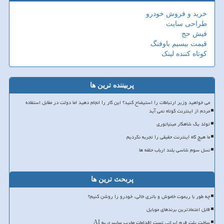
خرید و فروش خودرو
طراحی سایت
فیش حج
قیمت بیسیم باوفنگ
کوتاه کننده لینک
پربیننده ترین ها
می خواهید وزیر ارتباطات را استیضاح کنید؟ این کار را انجام دهید اما دولت در مقابل استفاده
مردم از اینترنت کوتاه نمی آید
تولد یک شاهکار مینیاتوری
ما هیچ گاه اینترنت حقیقی را تجربه نکردیم
نسل سوم شاسی بلند ارباب حلقه ها
پربحث ترین ها
چه طور با ریموت خاموش و باتری خالی، خودرو را روشن کنیم؟
قابل اعتمادترین برندهای موبایل
ساخت پلت فرم ایرانی تست اقدامات مخرب سایبری به AI