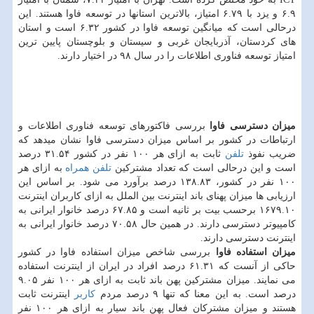
۶.۹ و یزد با ۶.۷۹ امتیاز، بالاترین استانها در توسعه فاوا هستند. این
درحالی است كه میانگین توسعه فاوا در كشور ۶.۳۲ است و استان
های كردستان، آذربایجان غربی و سیستان و بلوچستان پایین ترین
امتیاز توسعه فناوری اطلاعات را در سال ۹۸ در اختیار دارند.
میزان دسترسی فاوا
بررسی فاكتورهای توسعه فناوری اطلاعات و
ارتباطات در كشور بر اساس میزان دسترسی فاوا نشان میدهد كه
ضریب نفوذ
تلفن
ثابت به ازای هر ۱۰۰ نفر در كشور ۳۱.۵۴ درصد
است و این درحالی است كه تعداد مشتركین
تلفن همراه
به ازای هر
۱۰۰ نفر در كشور، ۱۳۸.۸۳ درصد برآورد می شود. بر اساس این
ارزیابی ها میزان پهنای باند اینترنت بین الملل به ازای كاربران اینترنت
۱۶۷۹.۱۰ برحسب بیت بر ثانیه است و ۶۷.۸۵ درصد خانوار ایرانی به
كامپیوتر دسترسی دارند. در همین حال ۷۰.۵۸ درصد خانوار ایرانی به
اینترنت دسترسی دارند.
میزان استفاده فاوا
بررسی شاخص میزان استفاده فاوا در كشور
حاكی از آنست كه ۶۱.۳۱ درصد افراد در ایران از اینترنت استفاده
می نمایند. میزان مشتركین پهن باند ثابت به ازای هر ۱۰۰ نفر ۹.۰۵
درصد است. به این معنا كه تنها ۹ درصد مردم
كاربر
اینترنت ثابت
هستند و میزان مشتركان فعال پهن باند سیار به ازای هر ۱۰۰ نفر