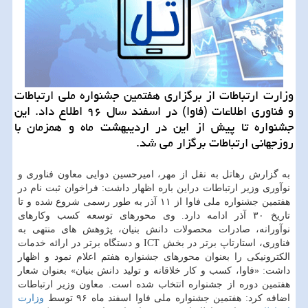
وزارت ارتباطات از برگزاری هفتمین جشنواره ملی ارتباطات
و فناوری اطلاعات (فاوا) در اسفند سال ۹۶ اطلاع داد. این
جشنواره تا پیش از این در اردیبهشت ماه و همزمان با
روزجهانی ارتباطات برگزار می شد.
به گزارش رهاتل به نقل از مهر، امیرحسین دوایی معاون فناوری و
نوآوری وزیر ارتباطات دراین باره اظهار داشت: فراخوان ثبت نام در
هفتمین جشنواره ملی فاوا از ۱۱ آذر به طور رسمی شروع شده و تا
تاریخ ۳۰ آذر ادامه دارد. وی محورهای توسعه كسب وكارهای
نوآورانه، صادرات محصولات دانش بنیان، پژوهش های منتهی به
فناوری، استارتاپ برتر در بخش ICT و دستگاه برتر در ارائه خدمات
الكترونیكی را بعنوان محورهای جشنواره هفتم اعلام نمود و اظهار
داشت: «فاوا، كسب و كار خلاقانه و تولید دانش بنیان» بعنوان شعار
هفتمین دوره از جشنواره انتخاب شده است. معاون وزیر ارتباطات
اضافه كرد: هفتمین جشنواره ملی فاوا اسفند ماه ۹۶ توسط
وزارت