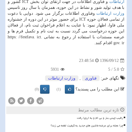
ارتباطات
و فناوری اطلاعات در جهت ارتقای توان بخش ICT كشور و
با هدف تولید شور و نشاط در این حوزه، همزمان با سال روز تاسیس
وزارت ارتباطات
وفناوری اطلاعات برگزار می شود. دوایی با دعوت
از تمامی فعالان حوزه ICT برای حضور موثر در این دوره از جشنواره
ملی فاوا، اظهار نمود: با عنایت به اعلام فراخوان ثبت نام، از فعالان
این حوزه درخواست می گردد نسبت به ثبت نام و تكمیل فرم ها و
عرضه مستندات با استفاده از رجوع به نشانی https: //festfava. ict.
gov. ir اقدام كنند.
1396/09/12
23:48:54
5931
5
/
5.0
تگهای خبر:
فناوری
,
وزارت ارتباطات
این مطلب را می پسندید؟
(0)
(1)
تازه ترین مطالب مرتبط
رقیب چینی بنز و بی ام و به اروپا رفت
چرا عجله برای عرضه ماشین های جدید به کیفیت لطمه می زند؟