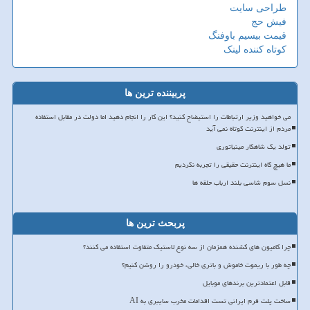
طراحی سایت
فیش حج
قیمت بیسیم باوفنگ
کوتاه کننده لینک
پربیننده ترین ها
می خواهید وزیر ارتباطات را استیضاح کنید؟ این کار را انجام دهید اما دولت در مقابل استفاده
مردم از اینترنت کوتاه نمی آید
تولد یک شاهکار مینیاتوری
ما هیچ گاه اینترنت حقیقی را تجربه نکردیم
نسل سوم شاسی بلند ارباب حلقه ها
پربحث ترین ها
چرا کامیون های کشنده همزمان از سه نوع لاستیک متفاوت استفاده می کنند؟
چه طور با ریموت خاموش و باتری خالی، خودرو را روشن کنیم؟
قابل اعتمادترین برندهای موبایل
ساخت پلت فرم ایرانی تست اقدامات مخرب سایبری به AI