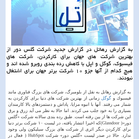
به گزارش رهاتل در گزارش جدید شركت گلس دور از
بهترین شركت های جهان برای كاركردن، شركت های
فیسبوك، گوگل و اپل با كاهش رده بندی روبرو شده اند و
هیچ كدام از آنها جزو ۱۰ شركت برتر جهان برای اشتغال
نبودند.
به گزارش رهاتل به نقل از بلومبرگ، شركت های بزرگ فناوری مانند
فیسبوك و
گوگل
زمانی از بهترین شركت های دنیا برای كاركردن به
شمار می رفتند. آنها با انبوه مزایا، پاداش و دستمزدهای بالا كارمندان
بسیاری را به خود جلب می كردند. اما حالا به نظر می آید زرق و برق
این شركت ها از بین رفته است. طبق رده بندی سالانه شركت «گلس
دور»( Glassdoor)كه اخیرا انتشار یافته، در لیست ۱۰ شركت برتر دنیا
برای كاركردن دیگر اثری از شركت های بزرگ سیلیكون ولی وجود
ندارد. حالا در صدر لیست «گلس دور» شركت HubSpot ( فعال در