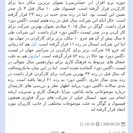
حوزه نرم افزار ابر حسابرسی) بعنوان برترین مكان دنیا برای
كاركردن قرار گرفته است. فیسبوك طی ۱۰ سال قبل ۳ بار صدر
نشین این لیست بود. اما در رده بندی جدید در رتبه ۲۳ قرار گرفته
است. حال آنكه این شركت سال قبل در رده هفتم لیست «گلس دور»
قرار داشت. گوگل در سال ۲۰۱۵ میلادی بعنوان بهترین شركت برای
كار كردن و در صدر لیست «گلس دور» قرار داشت. این شركت طی
۸ سال پیش از آن هم جزو ۱۰ مكان برتر برای كاركردن در جهان بود.
اما این شركت امسال در رده ۱۱ قرار گرفته است.
اپل
هم كه زمانی
كه جزو ۲۵ شركت برتر برای كاركردن در سراسر جهان در لیست
«گلس دور» بود حالا در رده ۸۴ قرار گرفته است.
آمازون
هم به علت
جنجال های مربوط به فرهنگ كاری برای دوازدهمین سال متوالی در
لیست «گلس دور» گنجانده نشده است. اما در این میان مایكروسافت
كه سال قبل در رده ۳۴ بهترین شركت برای كاركردن قرار داشت در
رده بندی سال جاری «گلس دور» به رده ۲۱ ارتقا یافته است. رده
بندی سالانه «گلس دور» برپایه اظهار نظر و بررسی های كارمندان
درباره موضوعاتی مانند پاداش، مزایا، فرهنگ كاری و مدیریت ارشد
انجام می شود. امسال خیلی از شركت های بزرگ فناوری همچون
فیسبوك و گوگل به علت موضوعات مختلفی از جانب كاربران مورد
انتقاد قرار گرفته اند.
1398/09/20
21:10:50