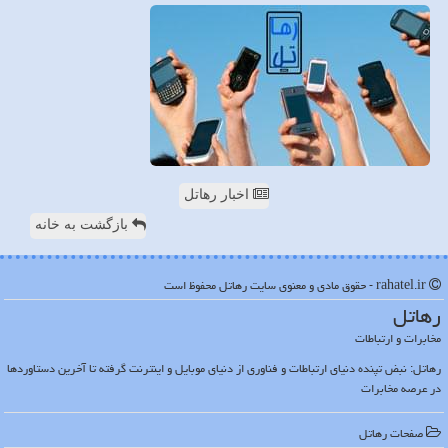
اخبار رهاتل
بازگشت به خانه
rahatel.ir - حقوق مادی و معنوی سایت رهاتل محفوظ است
رهاتل
مخابرات و ارتباطات
رهاتل: نبض تپنده دنیای ارتباطات و فناوری از دنیای موبایل و اینترنت گرفته تا آخرین دستاوردها
در عرصه مخابرات
صفحات رهاتل