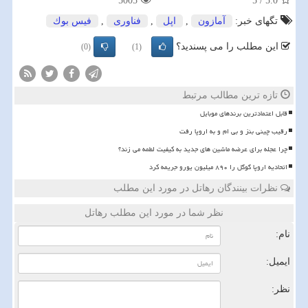
5005
5
/
5.0
تگهای خبر:
آمازون
,
اپل
,
فناوری
,
فیس بوك
این مطلب را می پسندید؟
(0)
(1)
تازه ترین مطالب مرتبط
قابل اعتمادترین برندهای موبایل
رقیب چینی بنز و بی ام و به اروپا رفت
چرا عجله برای عرضه ماشین های جدید به کیفیت لطمه می زند؟
اتحادیه اروپا گوگل را ۸۹۰ میلیون یورو جریمه کرد
نظرات بینندگان رهاتل در مورد این مطلب
نظر شما در مورد این مطلب رهاتل
نام:
ایمیل:
نظر: