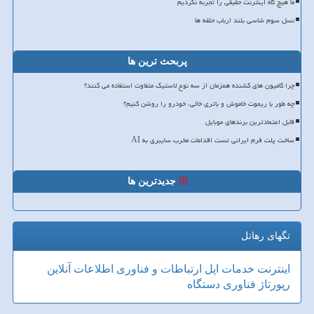
ما هیچ گاه اینترنت حقیقی را تجربه نکردیم
نسل سوم شاسی بلند ارباب حلقه ها
پربحث ترین ها
چرا کامیون های کشنده همزمان از سه نوع لاستیک متفاوت استفاده می کنند؟
چه طور با ریموت خاموش و باتری خالی، خودرو را روشن کنیم؟
قابل اعتمادترین برندهای موبایل
ساخت پلت فرم ایرانی تست اقدامات مخرب سایبری به AI
جدیدترین ها
تگهای رهاتل
اینترنت
خدمات
اپل
ارتباطات و فناوری اطلاعات
آنلاین
رپورتاژ
فناوری
دستگاه