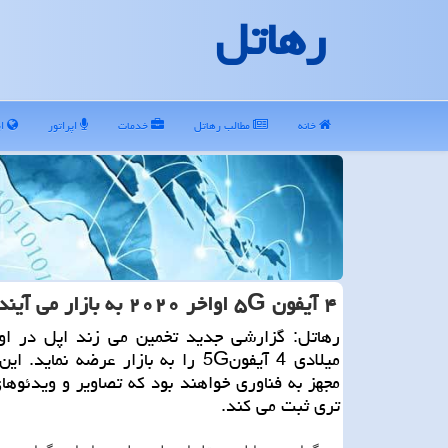
رهاتل
خانه
مطالب رهاتل
خدمات
اپراتور
ای
۴ آیفون ۵G اواخر ۲۰۲۰ به بازار می آیند
میلادی 4 آیفون5G را به بازار عرضه نماید.
مجهز به فناوری خواهند بود كه تصاویر و ویدئوها
تری ثبت می كند.