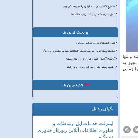
ما هیچ گاه اینترنت حقیقی را تجربه نکردیم
نسل سوم شاسی بلند ارباب حلقه ها
پربحث ترین ها
قابل اعتمادترین برندهای موبایل
ساخت پلت فرم ایرانی تست اقدامات مخرب سایبری به AI
نا ظاهر آیفون های۵G شبیه نسخه هایی باشد كه در ۲۰۱۹ ارائه شد و تنها
آیا کولا آشکروفتین گران تر از طلا است؟
مجهز به
رقیب چینی بنز و بی ام و به اروپا رفت
sensor » باشند تا ویدئوها و تصاویری با كیفیت را ثبت كنند. از طرف دیگر در گزارش اشاره شده اپل می خواهد موبایل ۵G را زمانی
جدیدترین ها
تگهای رهاتل
اینترنت
خدمات
اپل
ارتباطات و
فناوری اطلاعات
آنلاین
رپورتاژ
فناوری
دستگاه