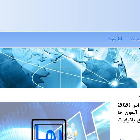
نترنت
رپورتاژ
رهاتل: گزارشی جدید تخمین می زند اپل در اواخر 2020
 این آیفون ها
ی باكیفیت