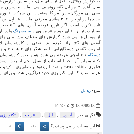
به گزارش رهاتل به نقل از دیلی میل، بر اساس گزارش ه
سال آینده ۴ موبایل ۵G رونمایی می نماید. مف
«جی پی مورگان» در آمریكا معتقدند این شركت فناوری
جدید را در اواخر ۲۰۲۰ میلادی معرفی نماید. البته اپ
تایید نكرده است. اگر
بسیار دیرتر از رقبای خود مانند هواوی و
سامسونگ
وارد باز
از موبایل ها می شود. گزارش های مختلف پیش بینی های 
آیفون های ۵G ارائه كرده اند. بعضی از كارشناسان
اینترنت ۵G در دستگاههایی با نمایشگر های ۵.۴، ۶.۷ و همین طور دو
دستگاه
نكته متمایز آنها احیانا استفاده از نسل پنجم اینترنت
عرضه نماید كه این تكنولوژی جدید فراگیرتر شده و برای 
منبع:
رهاتل
1398/09/13
16:02:16
تگهای خبر:
آیفون
,
اپل
,
اینترنت
,
تكنولوژی
این مطلب را می پسندید؟
(0)
(1)