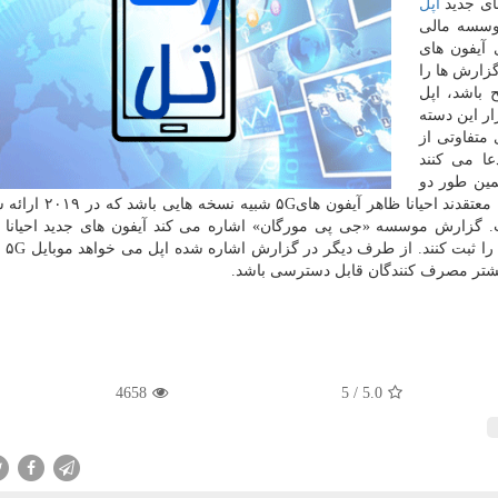
ای جدید
اپل
سرین موسسه مالی
 آیفون های
ل این گزارش ها را
 تاریخ عرضه آیفون های ۵G صحیح باشد، اپل
ار این دسته
متفاوتی از
 ادعا می كنند
۶.۱ اینچی عرضه می شود. همین طور كارشناسان معتقدند احیا
 است. گزارش موسسه «جی پی مورگان» اشاره می كند آیفون های جدید احیانا 
فناوری «shift
بیشتر مصرف كنندگان قابل دسترسی باشد.
4658
5
/
5.0