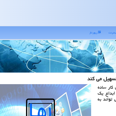
نترنت
رپورتاژ
تسهیل می كند
 كار ساده
ابداع یك
تواند به