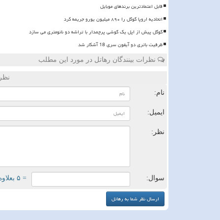
قابل اعتمادترین برندهای موبایل
اتحادیه اروپا گوگل را ۸۹۰ میلیون یورو جریمه کرد
گوگل پیش از اپل یک گوشی پرچمدار با تراشه دو نانومتری می سازد
ظرفیت باتری دو آیفون سری 18 آشکار شد
نظرات بینندگان رهاتل در مورد این مطلب
نظر
نام:
ایمیل:
نظر:
سوال:
= ۵ بعلاوه ۱