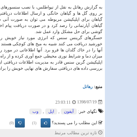
به گزارش رهاتل به نقل از نیواطلس، با نصب سنسورها
بر روی گل ها و گیاهان خانگی و ارسال اطلاعات دریافت
گیاهان برای اپلیكیشن مربوطه می توان به صورت آنی ش
گیاهان آپارتمانی را رصد كرد و در صورت دریافت پیام اخ
گوشی برای حل مشكل وارد عمل شد.
حسگرهای گرینس سنس كه انرژی مورد نیاز خویش را ا
خورشید دریافت می كنند شبیه به میخ های كوچكی هستند 
آنها را در خاك گلدان ها فرو برد. آنها اطلاعاتی در مورد
میزان دما و شرایط نوری محیطی جمع آوری كرده و از راه 
اپلیكیشن گرین سنس قادر به مدیریت اطلاعات دریافتی از 
بررسی داده های دریافتی سفارش های نهایی خویش را برای
منبع:
رهاتل
1398/07/19
23:03:11
تگهای خبر:
آیفون
,
اپل
,
وب
این مطلب را می پسندید؟
(0)
(1)
تازه ترین مطالب مرتبط