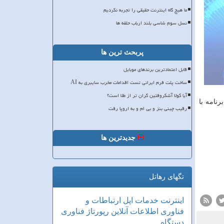
ما هیچ گاه اینترنت حقیقی را تجربه نکردیم
نسل سوم شاسی بلند ارباب حلقه ها
پربحث ترین ها
قابل اعتمادترین برندهای موبایل
ساخت پلت فرم ایرانی تست اقدامات مخرب سایبری به AI
آیا کولا آشکروفتین گران تر از طلا است؟
نامه با
رقیب چینی بنز و بی ام و به اروپا رفت
جدیدترین ها
تگهای رهاتل
اینترنت
خدمات
اپل
ارتباطات و
فناوری اطلاعات
آنلاین
رپورتاژ
فناوری
دستگاه