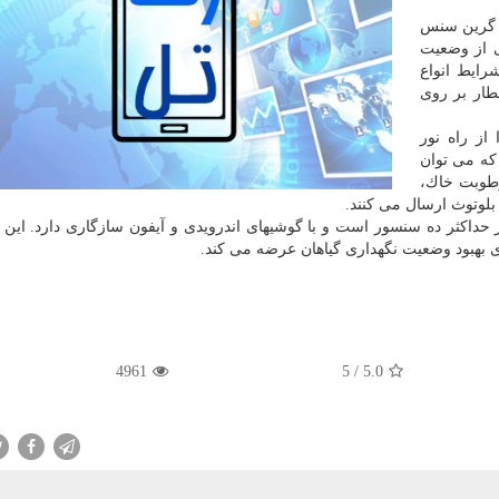
ی گرین سنس
ی از وضعیت
رایط انواع
طار بر روی
ز راه نور
كه می توان
 رطوبت خاك،
بلوتوث ارسال می كنند.
حداكثر ده سنسور است و با گوشیهای اندرویدی و آیفون سازگاری دارد. این بر
 بهبود وضعیت نگهداری گیاهان عرضه می كند.
4961
5
/
5.0