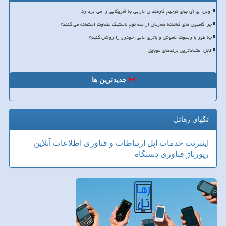
اوپن ای آی بهای ترجیح کارمندان خارجی به آمریکایی را می پردازد
چرا کامیون های کشنده همزمان از سه نوع لاستیک متفاوت استفاده می کنند؟
چه طور با ریموت خاموش و باتری خالی، خودرو را روشن کنیم؟
قابل اعتمادترین برندهای موبایل
جدیدترین ها
تگهای رهاتل
اینترنت
خدمات
اپل
ارتباطات و فناوری اطلاعات
آنلاین
رپورتاژ
فناوری
دستگاه