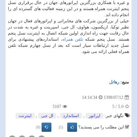
و غیره با همكاری بزرگترین اپراتورهای جهان در حال برقراری نسل
پنجم اینترنت همراه هستند و در این زمینه فعالیت های گسترده ای را
انجام داده اند.
خیلی از بزرگترین شركت های مخابراتی و اپراتورهای فعال در جهان
نظیر نوكیا، اریكسون، هواوی، ال جی، اسپرینت و غیره به شدت در
حال رقابت جهت راه اندازی اولین شبكه اتصال به اینترنت نسل پنجم
هستند. نسل پنجم شبكه
تلفن همراه
، استانداردهای پیشنهادی برای
نسل جدید ارتباطات سیار است كه بعد از نسل چهارم شبكه تلفن
همراه فعلی ارائه می شود.
منبع:
رهاتل
1398/07/12
14:14:34
5107
5
/
5.0
تگهای خبر:
اپراتور
,
استاندارد
,
ال جی
,
اینترنت
این مطلب را می پسندید؟
(0)
(1)