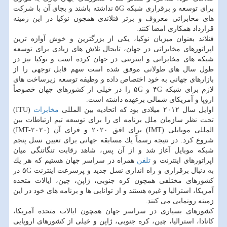
برای توسعه و برقراری شبكه ۵G نداشته باشند و بجای آن با شركت
های مخابراتی معروف و برتر فنلاندی همچون نوكیا در این زمینه
قرارداد همكاری امضا كنند.
فنلاند بعنوان میزبان نوكیا، یكی از بزرگترین و خوش آوازه ترین
اپراتورهای مخابراتی در جهان، تابحال تلاش های زیادی برای توسعه
شبكه های مخابراتی و اینترنتی در جهان كرده است و نوكیا نیز در
طول سال های طولانی موفق شده است سهم قابل توجهی را از
بازارهای جهانی به خود اختصاص داده و وظیفه توسعه زیرساخت های
لازم برای شبكه ۴G و ۵G را در خیلی از كشورهای جهان خصوصاً
اروپا و آمریكای شمالی برعهده داشته است.
اوایل سال ۲۰۱۲ میلادی بود كه اتحادیه بین المللی
مخابرات
(ITU)
تحت نظر سازمان ملل برنامه ای را برای توسعه تیم ارتباطات بین
المللی موبایلی (IMT) برای افق ۲۰۲۰ و فرای آن (IMT-۲۰۲۰)
شروع كرد. در نتیجه رسماً یك مسابقه جهانی برای تعیین نسل پنجم
شبكه موبایل آغاز شد و از آن پس، شاهد رقابت تنگاتنگی میان
اپراتورهای اینترنت و
تلفن
همراه در سراسر جهان هستیم كه هر یك
به دنبال برقراری و راه اندازی نسل جدید و پرسرعت اینترنت ۵G در
كشورهای مختلفی همچون كره جنوبی، ژاپن، چین، ایالات متحده
آمریكا، استرالیا و غیره هستند و از توانایی ها و برنامه های خود در این
زمینه رونمایی می كنند.
كشورهای بسیاری در سراسر جهان همچون ایالات متحده آمریكا،
كانادا، استرالیا، چین، كره جنوبی، ژاپن و خیلی از كشورهای اروپایی