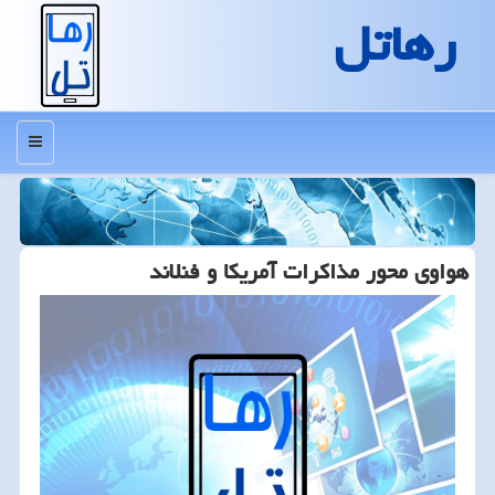
رهاتل
منو
هواوی محور مذاكرات آمریكا و فنلاند