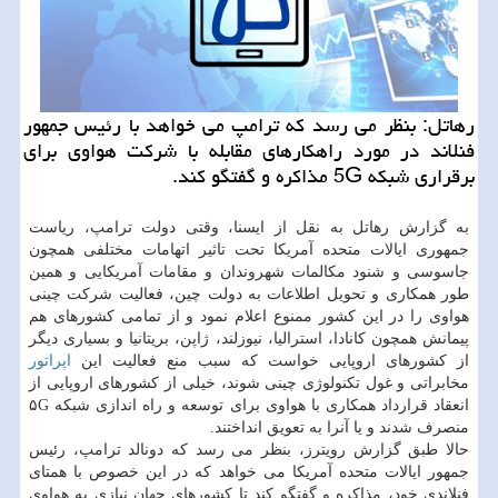
رهاتل: بنظر می رسد كه ترامپ می خواهد با رئیس جمهور
فنلاند در مورد راهكارهای مقابله با شركت هواوی برای
برقراری شبكه 5G مذاكره و گفتگو كند.
به گزارش رهاتل به نقل از ایسنا، وقتی دولت ترامپ، ریاست
جمهوری ایالات متحده آمریكا تحت تاثیر اتهامات مختلفی همچون
جاسوسی و شنود مكالمات شهروندان و مقامات آمریكایی و همین
طور همكاری و تحویل اطلاعات به دولت چین، فعالیت شركت چینی
هواوی را در این كشور ممنوع اعلام نمود و از تمامی كشورهای هم
پیمانش همچون كانادا، استرالیا، نیوزلند، ژاپن، بریتانیا و بسیاری دیگر
از كشورهای اروپایی خواست كه سبب منع فعالیت این
اپراتور
مخابراتی و غول تكنولوژی چینی شوند، خیلی از كشورهای اروپایی از
انعقاد قرارداد همكاری با هواوی برای توسعه و راه اندازی شبكه ۵G
منصرف شدند و یا آنرا به تعویق انداختند.
حالا طبق گزارش رویترز، بنظر می رسد كه دونالد ترامپ، رئیس
جمهور ایالات متحده آمریكا می خواهد كه در این خصوص با همتای
فنلاندی خود، مذاكره و گفتگو كند تا كشورهای جهان نیازی به هواوی