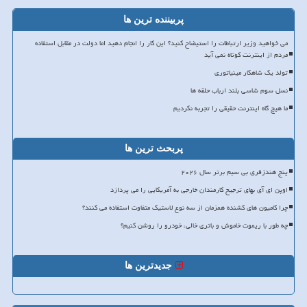
پربیننده ترین ها
می خواهید وزیر ارتباطات را استیضاح کنید؟ این کار را انجام دهید اما دولت در مقابل استفاده
مردم از اینترنت کوتاه نمی آید
تولد یک شاهکار مینیاتوری
نسل سوم شاسی بلند ارباب حلقه ها
ما هیچ گاه اینترنت حقیقی را تجربه نکردیم
پربحث ترین ها
پنج هندزفری بی سیم برتر سال ۲۰۲۶
اوپن ای آی بهای ترجیح کارمندان خارجی به آمریکایی را می پردازد
چرا کامیون های کشنده همزمان از سه نوع لاستیک متفاوت استفاده می کنند؟
چه طور با ریموت خاموش و باتری خالی، خودرو را روشن کنیم؟
جدیدترین ها