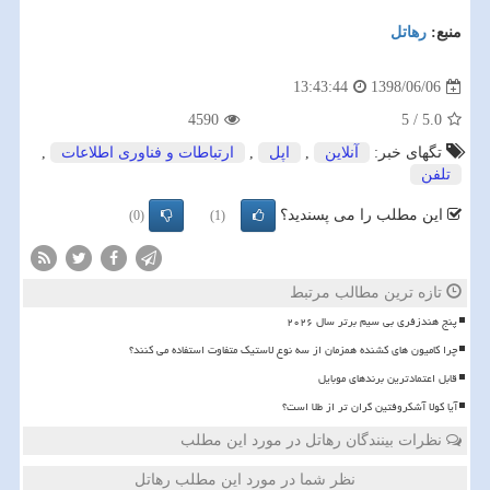
منبع:
رهاتل
1398/06/06
13:43:44
4590
5
/
5.0
تگهای خبر:
آنلاین
,
اپل
,
ارتباطات و فناوری اطلاعات
,
تلفن
این مطلب را می پسندید؟
(0)
(1)
تازه ترین مطالب مرتبط
پنج هندزفری بی سیم برتر سال ۲۰۲۶
چرا کامیون های کشنده همزمان از سه نوع لاستیک متفاوت استفاده می کنند؟
قابل اعتمادترین برندهای موبایل
آیا کولا آشکروفتین گران تر از طلا است؟
نظرات بینندگان رهاتل در مورد این مطلب
نظر شما در مورد این مطلب رهاتل