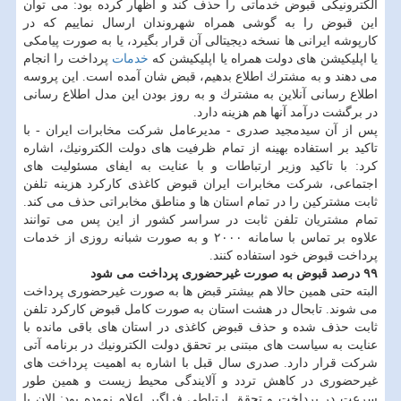
الكترونیكی قبوض خدماتی را حذف كند و اظهار كرده بود: می توان
این قبوض را به گوشی همراه شهروندان ارسال نماییم كه در
كارپوشه ایرانی ها نسخه دیجیتالی آن قرار بگیرد، یا به صورت پیامكی
یا اپلیكیشن های دولت همراه یا اپلیكیشن كه
خدمات
پرداخت را انجام
می دهند و به مشترك اطلاع بدهیم، قبض شان آمده است. این پروسه
اطلاع رسانی آنلاین به مشترك و به روز بودن این مدل اطلاع رسانی
در برگشت درآمد آنها هم هزینه دارد.
پس از آن سیدمجید صدری - مدیرعامل شركت مخابرات ایران - با
تاكید بر استفاده بهینه از تمام ظرفیت های دولت الكترونیك، اشاره
كرد: با تاكید وزیر ارتباطات و با عنایت به ایفای مسئولیت های
اجتماعی، شركت مخابرات ایران قبوض كاغذی كاركرد هزینه تلفن
ثابت مشتركین را در تمام استان ها و مناطق مخابراتی حذف می كند.
تمام مشتریان تلفن ثابت در سراسر كشور از این پس می توانند
علاوه بر تماس با سامانه ۲۰۰۰ و به صورت شبانه روزی از خدمات
پرداخت قبوض خود استفاده كنند.
۹۹ درصد قبوض به صورت غیرحضوری پرداخت می شود
البته حتی همین حالا هم بیشتر قبض ها به صورت غیرحضوری پرداخت
می شوند. تابحال در هشت استان به صورت كامل قبوض كاركرد تلفن
ثابت حذف شده و حذف قبوض كاغذی در استان های باقی مانده با
عنایت به سیاست های مبتنی بر تحقق دولت الكترونیك در برنامه آتی
شركت قرار دارد. صدری سال قبل با اشاره به اهمیت پرداخت های
غیرحضوری در كاهش تردد و آلایندگی محیط زیست و همین طور
سرعت در پرداخت و تحقق ارتباطی فراگیر اعلام نموده بود: الان با