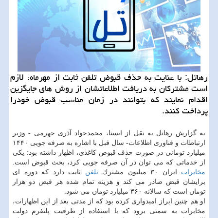
رهاتل: با عنایت به حذف قبوض تلفن ثابت از مهرماه، لازم
است مشتركان به دریافت اطلاعاتشان از روش های جایگزین
اقدام نمایند كه بتوانند در زمان مناسب قبوض خودرا
پرداخت كنند.
به گزارش رهاتل به نقل از ایسنا، محمدجواد آذری جهرمی - وزیر
ارتباطات و فناوری اطلاعات- سال قبل با اشاره به صرفه جویی ۱۴۴۰
میلیارد تومانی در صورت حذف قبوض كاغذی، اظهار داشته بود: یكی
از خدماتی كه می توان در آن صرفه جویی كرد، بحث قبوض است.
مخابرات
ایران ۳۰ میلیون مشترك
تلفن
ثابت دارد كه دوره ای
برایشان قبض صادر می كند و هزینه تمام شده هر قبض دو هزار
تومان است كه سالانه ۳۶۰ میلیارد تومان می شود.
او هم چنین ابراز امیدواری كرده بود كه از مدتی بعد از این اظهارات،
مخابرات به سمتی برود كه با استفاده از ظرفیت پلتفرم دولت