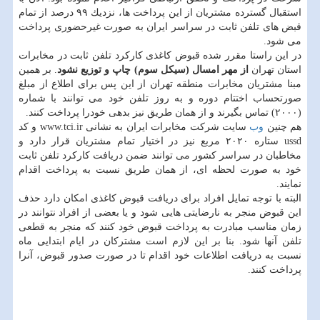
استقبال گسترده مشتریان از این پرداخت ها، نزدیك ۹۹ درصد از تمام
قبض های تلفن ثابت در سراسر ایران به صورت غیرحضوری پرداخت
می شود.
در این راستا مقرر شده قبوض كاغذی كاركرد تلفن ثابت در مخابرات
استان تهران
از مهر امسال (سیكل سوم) چاپ و توزیع نشود
. بر همین
مبنا مشتریان مخابرات منطقه تهران از این پس برای اطلاع از مبلغ
صورتحساب اختتام دوره و به روز تلفن خود می توانند با شماره
(۲۰۰۰) تماس بگیرند و از همان طریق نیز بدهی خودرا پرداخت كنند.
هم چنین
وب
سایت شركت مخابرات ایران به نشانی www.tci.ir و كد
ussd ستاره ۲۰۲۰ مربع نیز در اختیار تمام مشتریان قرار دارد و
مخاطبان در سراسر كشور می توانند ضمن دریافت كاركرد تلفن ثابت
خود به صورت لحظه ای، از همان طریق نسبت به پرداخت اقدام
نمایند.
البته با توجه تمایل افراد برای دریافت قبوض كاغذی امكان دارد حذف
این قبوض منجر به نارضایتی هایی شود و یا بعضی از افراد نتوانند در
زمان مناسب مبادرت به پرداخت قبوض خود كنند كه منجر به قطعی
تلفن آنها شود. بنا بر این لازم است مشتركان در ایام ابتدایی ماه
نسبت به دریافت اطلاعات خود اقدام تا در صورت صدور قبوض، آنرا
پرداخت كنند.