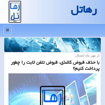
رهاتل
منو
از مهر ماه امسال
با حذف قبوض كاغذی، قبوض تلفن ثابت را چطور
پرداخت كنیم؟