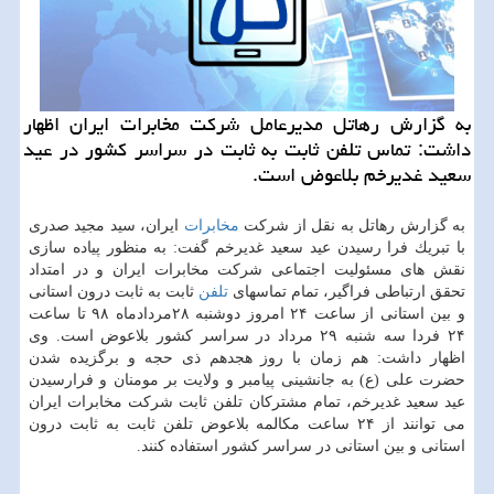
به گزارش رهاتل مدیرعامل شركت مخابرات ایران اظهار
داشت: تماس تلفن ثابت به ثابت در سراسر كشور در عید
سعید غدیرخم بلاعوض است.
به گزارش رهاتل به نقل از شركت
مخابرات
ایران، سید مجید صدری
با تبریك فرا رسیدن عید سعید غدیرخم گفت: به منظور پیاده سازی
نقش های مسئولیت اجتماعی شركت مخابرات ایران و در امتداد
تحقق ارتباطی فراگیر، تمام تماسهای
تلفن
ثابت به ثابت درون استانی
و بین استانی از ساعت ۲۴ امروز دوشنبه ۲۸مردادماه ۹۸ تا ساعت
۲۴ فردا سه شنبه ۲۹ مرداد در سراسر كشور بلاعوض است. وی
اظهار داشت: هم زمان با روز هجدهم ذی حجه و برگزیده شدن
حضرت علی (ع) به جانشینی پیامبر و ولایت بر مومنان و فرارسیدن
عید سعید غدیرخم، تمام مشتركان تلفن ثابت شركت مخابرات ایران
می توانند از ۲۴ ساعت مكالمه بلاعوض تلفن ثابت به ثابت درون
استانی و بین استانی در سراسر كشور استفاده كنند.