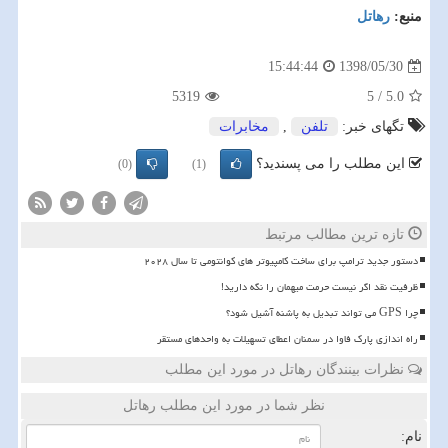
منبع:
رهاتل
1398/05/30
15:44:44
5319
5
/
5.0
تگهای خبر:
تلفن
,
مخابرات
این مطلب را می پسندید؟
(0)
(1)
تازه ترین مطالب مرتبط
دستور جدید ترامپ برای ساخت کامپیوتر های کوانتومی تا سال ۲۰۲۸
ظرفیت نقد اگر نیست حرمت میهمان را نگه دارید!
چرا GPS می تواند تبدیل به پاشنه آشیل شود؟
راه اندازی پارک فاوا در سمنان اعطای تسهیلات به واحدهای مستقر
نظرات بینندگان رهاتل در مورد این مطلب
نظر شما در مورد این مطلب رهاتل
نام: