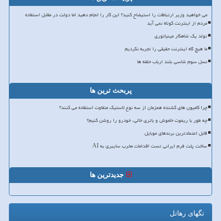
می خواهید وزیر ارتباطات را استیضاح کنید؟ این کار را انجام دهید اما دولت در مقابل استفاده
مردم از اینترنت کوتاه نمی آید
تولد یک شاهکار مینیاتوری
ما هیچ گاه اینترنت حقیقی را تجربه نکردیم
نسل سوم شاسی بلند ارباب حلقه ها
پربحث ترین ها
چرا کامیون های کشنده همزمان از سه نوع لاستیک متفاوت استفاده می کنند؟
چه طور با ریموت خاموش و باتری خالی، خودرو را روشن کنیم؟
قابل اعتمادترین برندهای موبایل
ساخت پلت فرم ایرانی تست اقدامات مخرب سایبری به AI
جدیدترین ها
تگهای رهاتل