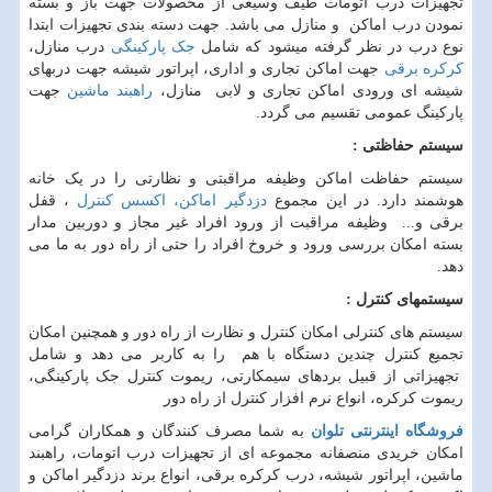
تجهیزات درب اتومات طیف وسیعی از محصولات جهت باز و بسته
نمودن درب اماکن و منازل می باشد. جهت دسته بندی تجهیزات ابتدا
نوع درب در نظر گرفته میشود که شامل
جک پارکینگی
درب منازل،
کرکره برقی
جهت اماکن تجاری و اداری، اپراتور شیشه جهت دربهای
شیشه ای ورودی اماکن تجاری و لابی منازل،
راهبند ماشین
جهت
پارکینگ عمومی تقسیم می گردد.
سیستم حفاظتی :
سیستم حفاظت اماکن وظیفه مراقبتی و نظارتی را در یک خانه
هوشمند دارد. در این مجموع
دزدگیر اماکن، اکسس کنترل
، قفل
برقی و... وظیفه مراقبت از ورود افراد غیر مجاز و دوربین مدار
بسته امکان بررسی ورود و خروخ افراد را حتی از راه دور به ما می
دهد.
سیستمهای کنترل :
سیستم های کنترلی امکان کنترل و نظارت از راه دور و همچنین امکان
تجمیع کنترل چندین دستگاه با هم را به کاربر می دهد و شامل
تجهیزاتی از قبیل بردهای سیمکارتی، ریموت کنترل جک پارکینگی،
ریموت کرکره، انواع نرم افزار کنترل از راه دور
فروشگاه اینترنتی تلوان
به شما مصرف کنندگان و همکاران گرامی
امکان خریدی منصفانه مجموعه ای از تجهیزات درب اتومات، راهبند
ماشین، اپراتور شیشه، درب کرکره برقی، انواع برند دزدگیر اماکن و