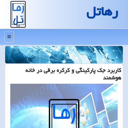
رهاتل
منو
كاربرد جك پاركینگی و كركره برقی در خانه
هوشمند