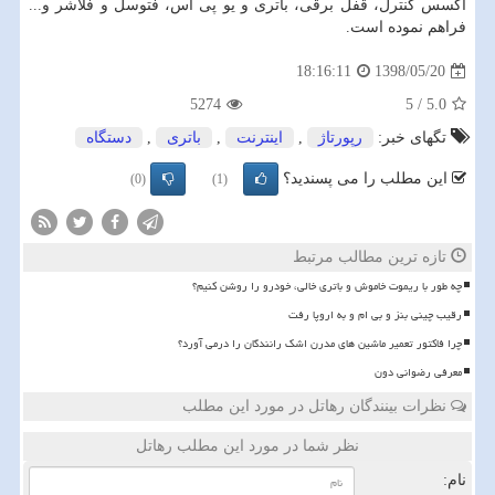
اکسس کنترل، قفل برقی، باتری و یو پی اس، فتوسل و فلاشر و...
فراهم نموده است.
1398/05/20
18:16:11
5274
5
/
5.0
تگهای خبر:
رپورتاژ
,
اینترنت
,
باتری
,
دستگاه
این مطلب را می پسندید؟
(0)
(1)
تازه ترین مطالب مرتبط
چه طور با ریموت خاموش و باتری خالی، خودرو را روشن کنیم؟
رقیب چینی بنز و بی ام و به اروپا رفت
چرا فاکتور تعمیر ماشین های مدرن اشک رانندگان را درمی آورد؟
معرفی رضوانی دون
نظرات بینندگان رهاتل در مورد این مطلب
نظر شما در مورد این مطلب رهاتل
نام: