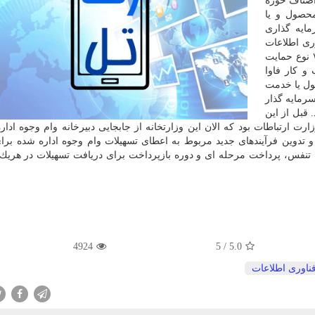
 اصناف حوزه
محصول و یا
ایه گذاری
ری اطلاعات
ایران شروع به كار كرده است. این سامانه در چارچوب ۷ نوع حمایت
و كار فاوا
ول یا خدمت
سرمایه گذار
قبل از این
ارت ارتباطات بود كه الان این وزارتخانه از جابجایی دبیرخانه وام وجوه ادار
ی و تدوین فرآیندهای جدید مربوط به اعطای تسهیلات وام وجوه اداره شده برای
وره تنفس، پرداخت مرحله ای و دوره بازپرداخت برای دریافت تسهیلات در هریك
4924
5
/
5.0
ناوری اطلاعات