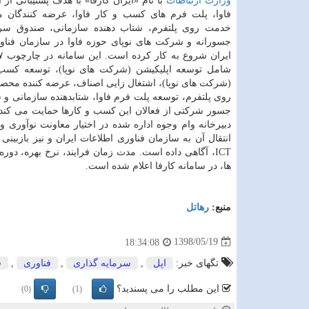
وزارت ارتباطات
با نام «ایران كارفا» با هدف پشتیبانی از
فاوا، پلت فرم های كسب و كار فاوا، عرضه كنندگان 
خدمت روی پلتفرم، شتاب دهنده سازمانی، صندوق سرم
جسورانه و شركت های نوپای حوزه فاوا در سازمان فناو
شامل توسعه اپلیكیشن (شركت های نوپا)، توسعه كسب 
(شركت های نوپا)، اشتغال زایی اصناف، عرضه كننده محص
روی پلتفرم، توسعه پلت فرم فاوا، شتابدهنده سازمانی و 
جسور شركتی از فعالان این كسب و كارها حمایت می كند. 
دبیرخانه وام وجوه اداره شده در اختیار معاونت نوآوری وز
انتقال آن به سازمان فناوری اطلاعات ایران و نیز بازبین
ICT، آگاهی داده است. مدت زمان فرایند، نرخ بهره، د
ها، در سامانه كارفا اعلام شده است.
منبع:
رهاتل
1398/05/19
18:34:08
تگهای خبر:
اپل
,
سرمایه گذاری
,
فناوری
,
ف
این مطلب را می پسندید؟
(0)
(1)