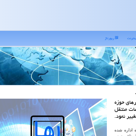
نترنت
رپورتاژ
رهای حوزه
عات منتقل
ییر نمود.
 اداره شده