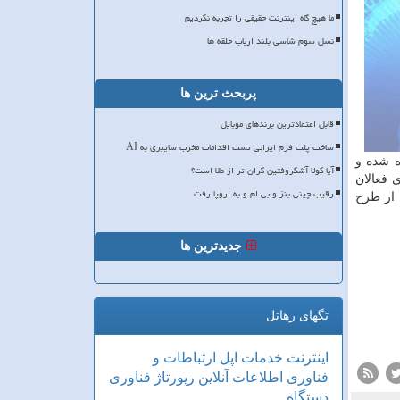
ما هیچ گاه اینترنت حقیقی را تجربه نکردیم
نسل سوم شاسی بلند ارباب حلقه ها
پربحث ترین ها
قابل اعتمادترین برندهای موبایل
ساخت پلت فرم ایرانی تست اقدامات مخرب سایبری به AI
ه شده و
آیا کولا آشکروفتین گران تر از طلا است؟
 فعالان
رقیب چینی بنز و بی ام و به اروپا رفت
 از طرح
جدیدترین ها
تگهای رهاتل
اینترنت
خدمات
اپل
ارتباطات و
فناوری اطلاعات
آنلاین
رپورتاژ
فناوری
دستگاه