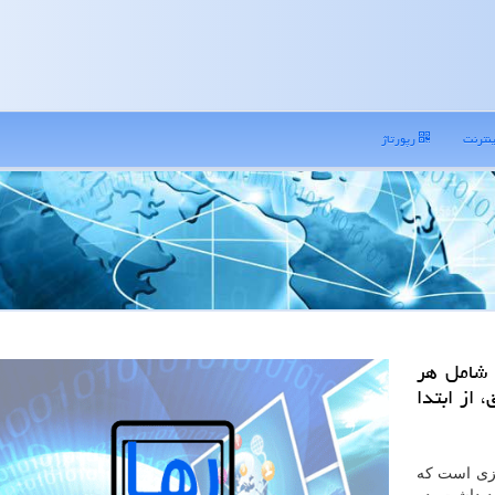
نترنت
رپورتاژ
 شامل هر
 از ابتدا
زی است که