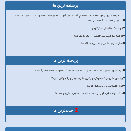
پربیننده ترین ها
می خواهید وزیر ارتباطات را استیضاح کنید؟ این کار را انجام دهید اما دولت در مقابل استفاده
مردم از اینترنت کوتاه نمی آید
تولد یک شاهکار مینیاتوری
ما هیچ گاه اینترنت حقیقی را تجربه نکردیم
نسل سوم شاسی بلند ارباب حلقه ها
پربحث ترین ها
چرا کامیون های کشنده همزمان از سه نوع لاستیک متفاوت استفاده می کنند؟
چه طور با ریموت خاموش و باتری خالی، خودرو را روشن کنیم؟
قابل اعتمادترین برندهای موبایل
ساخت پلت فرم ایرانی تست اقدامات مخرب سایبری به AI
جدیدترین ها