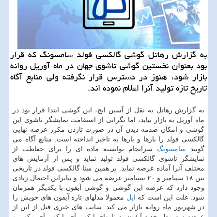
به گزارش رهاتل گوشی گالكسی فولد سامسونگ كه قرار
بود بعنوان نخستین گوشی تاشوی جهان در ماه آوریل روانه
بازار شود، هنوز در دسترس قرار نگرفته ولی منابع آگاه
تاریخ تازه تولید آنرا اعلام نموده اند.
به گزارش رهاتل به نقل از آسین ایج، این گوشی ابتدا قرار بود در
ماه آوریل به بازار بیاید، اما نگرانی از استقامت نمایشگر تاشوی این
گوشی و امكان صدمه دیدن آن در صورت تازدن مكرر عرضه نهایی
گالكسی فولد را بارها و بارها به تاخیر انداخته است. منابع آگاه می
گویند
سامسونگ
سرانجام توانسته ماده ای را برای حفاظت از
نمایشگر تاشوی گالكسی فولد تولید نماید و پس از آزمایش های
مختلف آنرا آماده عرضه نماید. بر همین مبنا گالكسی فولد در تاریخی
بین ۱۸ سپتامبر و ۲۰ سپتامبر عرضه می شود و بنابراین احتمال زیادی
وجود دارد كه عرضه این گوشی و گوشی آیفون با یكدیگر همزمان
شود. علت این است كه
اپل
معمولا مدلهای تازه آیفون های خویش را
در شهریور ماه روانه بازار می كند. سایت های خبری قبل از این از
عرضه سه مدل جدید آیفون به نامهای ایكس آی، ایكس آی مكس و