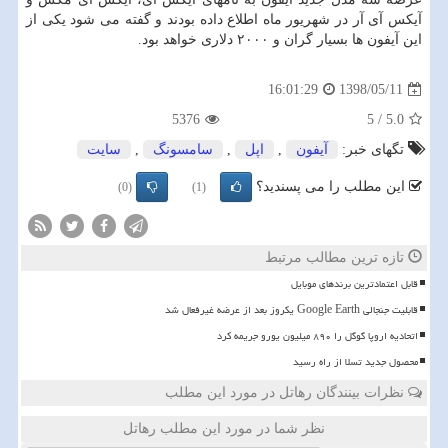
آیكس آی آر در شهریور ماه اطلاع داده بودند و گفته می شود یكی از
این آیفون ها بسیار گران و ۲۰۰۰ دلاری خواهد بود.
1398/05/11
16:01:29
5376
5
/
5.0
تگهای خبر:
آیفون
,
اپل
,
سامسونگ
,
سایت
این مطلب را می پسندید؟
(0)
(1)
تازه ترین مطالب مرتبط
قابل اعتمادترین برندهای موبایل
قابلیت جنجالی Google Earth یکروز بعد از عرضه غیرفعال شد
اتحادیه اروپا گوگل را ۸۹۰ میلیون یورو جریمه کرد
محصول جدید تسلا از راه رسید
نظرات بینندگان رهاتل در مورد این مطلب
نظر شما در مورد این مطلب رهاتل