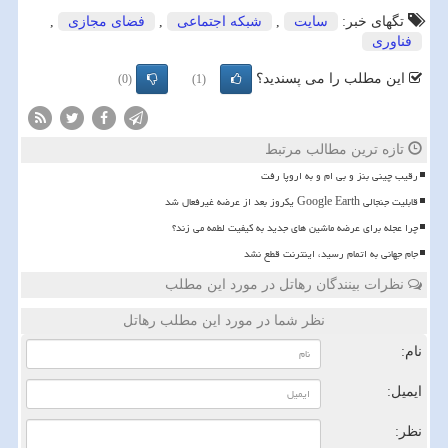
تگهای خبر:
سایت
,
شبكه اجتماعی
,
فضای مجازی
,
فناوری
این مطلب را می پسندید؟
(0)
(1)
تازه ترین مطالب مرتبط
رقیب چینی بنز و بی ام و به اروپا رفت
قابلیت جنجالی Google Earth یکروز بعد از عرضه غیرفعال شد
چرا عجله برای عرضه ماشین های جدید به کیفیت لطمه می زند؟
️جام جهانی به اتمام رسید، اینترنت قطع نشد
نظرات بینندگان رهاتل در مورد این مطلب
نظر شما در مورد این مطلب رهاتل
نام:
ایمیل:
نظر: