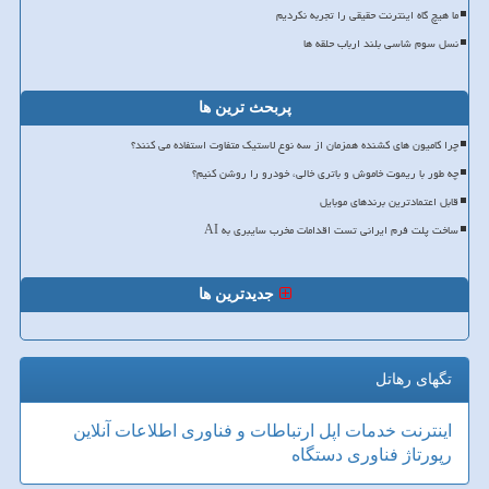
ما هیچ گاه اینترنت حقیقی را تجربه نکردیم
نسل سوم شاسی بلند ارباب حلقه ها
پربحث ترین ها
چرا کامیون های کشنده همزمان از سه نوع لاستیک متفاوت استفاده می کنند؟
چه طور با ریموت خاموش و باتری خالی، خودرو را روشن کنیم؟
قابل اعتمادترین برندهای موبایل
ساخت پلت فرم ایرانی تست اقدامات مخرب سایبری به AI
جدیدترین ها
تگهای رهاتل
اینترنت
خدمات
اپل
ارتباطات و فناوری اطلاعات
آنلاین
رپورتاژ
فناوری
دستگاه