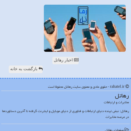
اخبار رهاتل
بازگشت به خانه
rahatel.ir - حقوق مادی و معنوی سایت رهاتل محفوظ است
رهاتل
مخابرات و ارتباطات
رهاتل: نبض تپنده دنیای ارتباطات و فناوری از دنیای موبایل و اینترنت گرفته تا آخرین دستاوردها
در عرصه مخابرات
صفحات رهاتل