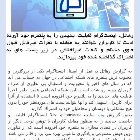
رهاتل: اینستاگرام قابلیت جدیدی را به پلتفرم خود آورده
است تا كاربران بتوانند به مقابله با نظرات غیرقابل قبول
حاوی دشنام و كلمات غیراخلاقی در زیر پست های به
اشتراك گذاشته شده خود بپردازند.
به گزارش رهاتل به نقل از ایسنا، اینستاگرام یكی از بزرگترین و
محبوب ترین پلتفرم های شبكه اجتماعی در جهان به حساب می آید
كه در سال های اخیر با محبوبیت و استقبال بی نظیری از طرف
كاربران روبه رو شده است. این شبكه اجتماعی همین طور اخیراً
قابلیت های جدیدی را به پلتفرم خود افزوده است تا استفاده از آنرا
برای كاربران تسهیل كند و آنها بتوانند پست های موردنظر خودرا بدون
هیچ مشكلی با دوستان و مخاطبان خود به اشتراك گذارند.
طبق گزارش
وب
سایت phonearena، حالا اینستاگرام قابلیت و
خاصیت جدیدی را به منظور مقابله كاربران با توهین برخی دیگر از
كاربران در فضای مجازی به پلتفرم خود افزوده است كه از فناوری
نوین هوش مصنوعی و یادگیری ماشینی بهره می برد و قادر می باشد
حساب های كاربری كه به كامنت گذاشتن و نظر دادن در زیر پست