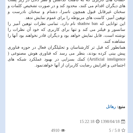
های دیگران اقدام می كنند، محدود كند و در صورت تشخیص كلمات و
سخنان غیرقابل قبول همچون ناسزا، دشنام و سخنان نادرست و
توهین آمیز، كامنت های مربوطه را برای عموم نمایش ندهد.
این توانایی كه shadow ban نام دارد، تمامی نظرات توهین آمیز را
سانسور و فیلتر می كند و تنها برای كاربری كه خود آن نظرات را
نوشته است، قابل نمایش خواهد بود و دیگران قادر نخواهند بود آنها را
مشاهده كنند.
همانطور كه قبل تر كارشناسان و تحلیلگران فعال در حوزه فناوری
پیش بینی كرده بودند، بنظر می رسد كه فناوری هوش مصنوعی (
Artificial inteligence) كمك بسزایی در بهبود عملكرد شبكه های
اجتماعی و افزایش رضایت كاربران از آنها خواهدنمود.
منبع:
رهاتل
1398/04/18
15:22:18
4910
5
/
5.0