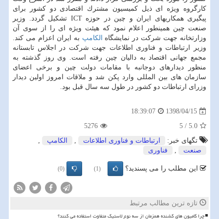
كارگروه ویژه ای ذیل كمیسیون مشترك اقتصادی دو كشور برای
پیگیری همكاریهای ایران و چین در حوزه ICT تشكیل گردد. وزیر
صنعت چین همینطور اعلام نمود كه هیئت ویژه ای را از سوی آن
وزارتخانه جهت شركت در نمایشگاه
الكامپ
به ایران اعزام می كند.
وزیر ارتباطات و فناوری اطلاعات جهت شركت در اجلاس تابستانه
مجمع جهانی اقتصاد به دالیان چین رفته است. وی روز گذشته به
منظور دیدارهای دوجانبه با مقامات دولت چین و برخی اعضای
سازمان های بین المللی وارد پكن شد و ملاقات امروز اولین دیدار
وزرای ارتباطات دو كشور در طول سه سال قبل بود.
1398/04/15
18:39:07
5276
5
/
5.0
تگهای خبر:
ارتباطات و فناوری اطلاعات
,
الكامپ
,
صنعت
,
فناوری
این مطلب را می پسندید؟
(0)
(1)
تازه ترین مطالب مرتبط
چرا کامیون های کشنده همزمان از سه نوع لاستیک متفاوت استفاده می کنند؟