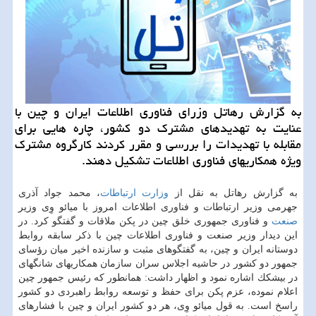
به گزارش رهاتل وزرای فناوری اطلاعات ایران و چین با
عنایت به تهدیدهای مشترك دو كشور، چاره هایی برای
مقابله با تهدیدات را بررسی و مقرر كردند كارگروه مشترك
ویژه همكاریهای فناوری اطلاعات تشكیل دهند.
به گزارش رهاتل به نقل از
وزارت ارتباطات
، محمد جواد آذری
جهرمی وزیر ارتباطات و فناوری اطلاعات امروز با میائو وِی وزیر
صنعت
و فناوری جمهوری خلق چین در پكن ملاقات و گفتگو كرد. در
این دیدار وزیر صنعت و فناوری اطلاعات چین با ذكر سابقه روابط
دوستانه ایران و چین، به گفتگوهای مثبت و سازنده اخیر میان رؤسای
جمهور دو كشور در حاشیه اجلاس سران سازمان همكاریهای شانگهای
در بیشكك اشاره نمود و اظهار داشت: همانطور كه رئیس جمهور چین
اعلام نموده، عزم پكن برای حفظ و توسعه روابط راهبردی دو كشور
راسخ است. به قول میائو وِی، هر دو كشور ایران و چین با فشارهای