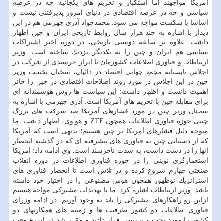
آمریكا مواجهند اما استكبار و تحریم های یكجانبه چه در عرصه
سیاسی و چه در عرصه اقتصادی در دنیای امروز پذیرفتنی نیست و
اساسا با شكست مواجه می شود. محمدجواد آذری جهرمی هم در این
دیدار با اشاره به چند هزار سال روابط تاریخی ایران و چین اظهار
داشت: علاوه بر سابقه دوستی تاریخی، در دوره اخیر اشتراكات
سیاسی هم ایران و چین را به یكدیگر نزدیك ساخته است. وزیر
ارتباطات و فناوری اطلاعات كشورمان با ابراز خرسندی از شركت در
اجلاس تابستانه مجمع جهانی اقتصاد در دالیان، سخنان نخست وزیر
چین در این اجلاس در مورد روند اصلاحات اقتصادی در چین را حائز
اهمیت دانست و اظهار داشت: این سیاست ها روش هوشمندانه ای
برای مقابله چین با تحریم های آمریكا است. آذری جهرمی با اشاره به
سخنان وزیر چین در مورد فشارهای آمریكا ضد شركت های بزرگ
چینی حوزه فناوری اطلاعات همچون ZTE و هوآوی، اظهار داشت: ما
متوجه دلیل فشارهای آمریكا بر چین هستیم؛ بدیهی است كه آمریكا
كه از دستیابی چین به فناوری های پیشرفته ای كه در گذشته انحصار
آنها را در دست داشت، به شدت ناخرسند است. وی ادامه داد: آمریكا
استعمارگری نوینی را در حوزه فناوری اطلاعات در دوره انقلاب
صنعتی چهارم شروع كرده و در تلاش است تا انحصار فناوری های
استراتژیك نوظهور همچون هوش مصنوعی را در اختیار خود داشته
باشد. وزیر ارتباطات اشاره كرد: ما با تهدیدات مشتركی مواجه هستیم
ازاین رو راهكارهای مشتركی را باید به وجود آوریم. در ادامه وزرای
فناوری اطلاعات دو كشور ظرفیت ها و زمینه های همكاریهای دو
كشور را مورد بحث و بررسی قرار دادند و مقرر شد در اسرع وقت