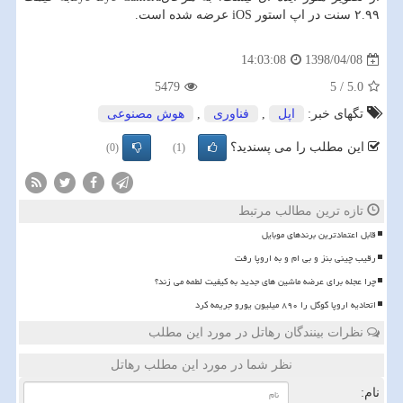
۲.۹۹ سنت در اپ استور iOS عرضه شده است.
1398/04/08
14:03:08
5479
5
/
5.0
تگهای خبر:
اپل
,
فناوری
,
هوش مصنوعی
این مطلب را می پسندید؟
(0)
(1)
تازه ترین مطالب مرتبط
قابل اعتمادترین برندهای موبایل
رقیب چینی بنز و بی ام و به اروپا رفت
چرا عجله برای عرضه ماشین های جدید به کیفیت لطمه می زند؟
اتحادیه اروپا گوگل را ۸۹۰ میلیون یورو جریمه کرد
نظرات بینندگان رهاتل در مورد این مطلب
نظر شما در مورد این مطلب رهاتل
نام: