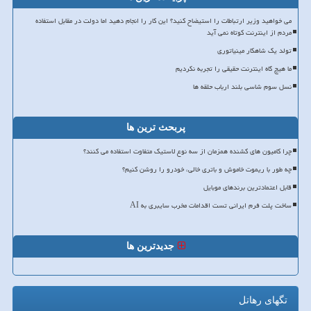
می خواهید وزیر ارتباطات را استیضاح کنید؟ این کار را انجام دهید اما دولت در مقابل استفاده
مردم از اینترنت کوتاه نمی آید
تولد یک شاهکار مینیاتوری
ما هیچ گاه اینترنت حقیقی را تجربه نکردیم
نسل سوم شاسی بلند ارباب حلقه ها
پربحث ترین ها
چرا کامیون های کشنده همزمان از سه نوع لاستیک متفاوت استفاده می کنند؟
چه طور با ریموت خاموش و باتری خالی، خودرو را روشن کنیم؟
قابل اعتمادترین برندهای موبایل
ساخت پلت فرم ایرانی تست اقدامات مخرب سایبری به AI
جدیدترین ها
تگهای رهاتل