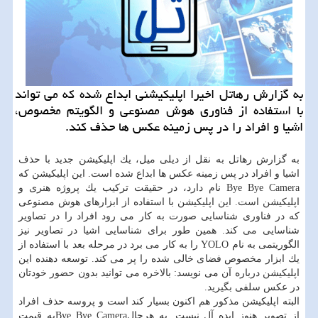
به گزارش رهاتل اخیرا اپلیكیشنی ابداع شده كه می تواند
با استفاده از فناوری هوش مصنوعی و الگویتم مخصوص،
اشیا و افراد را در پس زمینه عكس ها حذف كند.
به گزارش رهاتل به نقل از دیلی میل، یك اپلیكیشن جدید با حذف
اشیا و افراد در پس زمینه عكس ها ابداع شده است. این اپلیكیشن كه
Bye Bye Camera نام دارد، در حقیقت تركیب یك پروژه هنری و
اپلیكیشن است. این اپلیكیشن با استفاده از ابزارهای هوش مصنوعی
كه در فناوری شناسایی صورت به كار می رود افراد را در تصاویر
شناسایی می كند. همین طور برای شناسایی اشیا در تصاویر نیز
الگوریتمی به نام YOLO را به كار می برد در مرحله بعد با استفاده از
یك ابزار مخصوص فضای خالی شده را پر می كند. توسعه دهنده این
اپلیكیشن درباره آن می نویسد: بالاخره می توانید بدون حضور خودتان
در عكس سلفی بگیرید.
البته اپلیكیشن مذكور هم اكنون بسیار كند است و پروسه حذف افراد
از تصویر هنوز ایده آل نیست. به هرحالBye Bye Cameraبه قیمت