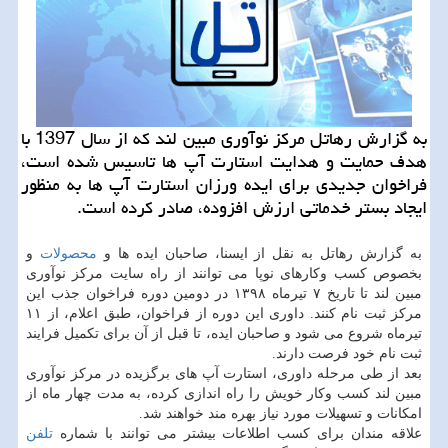
به گزارش رهاتل مركز نوآوری مبین لند كه از سال 1397 با
هدف حمایت و هدایت استارت آپ ها تاسیس شده است،
فراخوان جدیدی برای ایده ورزان استارت آپ ها به منظور
ایجاد بستر خدماتی ارزش افزوده، صادر كرده است.
به گزارش رهاتل به نقل از ایسنا، صاحبان ایده ‏ها و
محصولات
و
بخصوص كسب وكارهای نوپا می توانند از راه سایت مركز نوآوری
مبین لند تا تاریخ ۷ تیرماه ۱۳۹۸ در دومین دوره فراخوان جذب این
مركز ثبت نام كنند. داوری این دوره از فراخوان، طبق اعلام، از ۱۱
تیرماه شروع می شود و صاحبان ایده، تا قبل از آن برای تكمیل فرایند
ثبت نام خود فرصت دارند.
بعد از طی مرحله داوری، استارت‏ آپ‏ های برگزیده در مركز نوآوری
مبین لند كسب وكار خویش را راه ‏اندازی كرده، به مدت چهار ماه از
امكانات و تسهیلات مورد نیاز بهره ‏مند خواهند شد.
علاقه مندان برای كسب اطلاعات بیشتر می توانند با شماره
تلفن