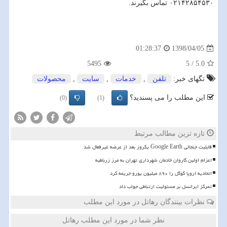
۰۲۱۴۲۸۵۴۵۳۰ تماس بگیرند.
1398/04/05
01:28:37
5495
5
/
5.0
تگهای خبر:
تلفن
,
خدمات
,
سایت
,
محصولات
این مطلب را می پسندید؟
(0)
(1)
تازه ترین مطالب مرتبط
قابلیت جنجالی Google Earth یکروز بعد از عرضه غیرفعال شد
اعزام اولین کاروان خادمان شهرداری تهران به مرز زرباطیه
اتحادیه اروپا گوگل را ۸۹۰ میلیون یورو جریمه کرد
تمرکز ایرانسل بر مسئولیت ارتباطی جواب داد
نظرات بینندگان رهاتل در مورد این مطلب
نظر شما در مورد این مطلب رهاتل