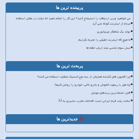
پربیننده ترین ها
می خواهید وزیر ارتباطات را استیضاح کنید؟ این کار را انجام دهید اما دولت در مقابل استفاده
مردم از اینترنت کوتاه نمی آید
تولد یک شاهکار مینیاتوری
ما هیچ گاه اینترنت حقیقی را تجربه نکردیم
نسل سوم شاسی بلند ارباب حلقه ها
پربحث ترین ها
چرا کامیون های کشنده همزمان از سه نوع لاستیک متفاوت استفاده می کنند؟
چه طور با ریموت خاموش و باتری خالی، خودرو را روشن کنیم؟
قابل اعتمادترین برندهای موبایل
ساخت پلت فرم ایرانی تست اقدامات مخرب سایبری به AI
جدیدترین ها