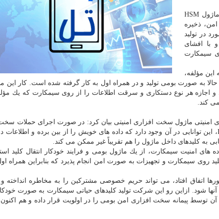
محمد طالبی در گفتگو با ایسنا، درباره نحوه ی فعالیت ماژول HSM
 افزاری امن، ذخیره
د در تولید
و با افشای
ای سیمكارت
 این مؤلفه،
حالا به صورت بومی تولید و در همراه اول به كار گرفته شده است. كار این ما
 و اجازه هر نوع دستكاری و سرقت اطلاعات را از روی سیمكارت كه یك مؤلف
ی كند.
 امنیتی ماژول سخت افزاری امنیتی بیان كرد: در صورت اجرای حملات سخت
و نرم افزاری به منظور دسترسی به اطلاعات داخلی HSM، این توانایی در آن وجود دارد كه داده های خویش را از بین برده و اطل
 به كلیدهای داخل ماژول را هم تقریباً غیر ممكن می كند.
ده های امنیت سیمكارت، از یك ماژول بومی و فرایند خودكار انتقال كلید است
لید روی سیمكارت و تجهیزات به صورت امن انجام پذیرد كه بنابراین همراه اول
ورها اتفاق افتاد، می تواند حریم خصوصی مشتركین را به مخاطره انداخته و 
ها شود. ازاین رو این شركت تولید كلیدهای حیاتی سیمكارت به صورت خودكار،
 آن توسط پیمانه سخت افزاری امن بومی را در اولویت قرار داده و هم اكنون 