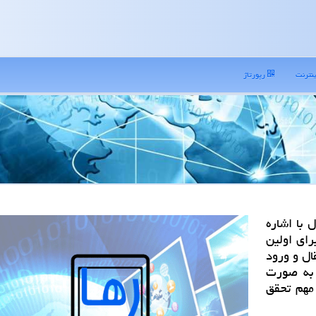
نترنت
رپورتاژ
 با اشاره
رای اولین
ال و ورود
 به صورت
HSM بومی، این مهم تحقق