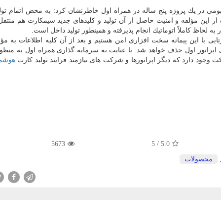
یر كل ایمنی شبكه اپراتور اول با اشاره به تولید HSM بومی در یك پروژه پنج ساله در همراه اول خاطرنشان كرد: به محض اتمام 
 این مؤلفه و امنیت حاصل از آن تولید و كلیدهای جدید سیمكارت هم منتقل
 به لحاظ كاملاً اتوماتیك انجام پذیرفته و همینطور تولید داخل است.
زود: هم اكنون در فرایند اجرای سفارش ۸۰ هزارتایی با این پیمانه سخت افزاری امن هستیم و بعد از آن كلیه اطلاعات ب
پراتور اول حذف خواهد شد. با عنایت به سرمایه گذاری همراه اول به منظور 
ود دارد كه دیگر اپراتورها و شركت های نیازمند فرایند تولید كارت
هوشمن
5673
5
/
5.0
محصولات