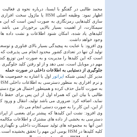
اظهار نمود: وظیفه اصلی HSM یا ماژول سخت
سازی كلیدهایی رمزنگاری به صورت ایمن است كه این مور
سیمكارت، از اهمیت بسیار بالایی برخوردار می باشد 
كلیدهای یاد شده، امكان شنود اطلاعات و نشت داده ه
وجود خواهد داشت.
وی افزود: با عنایت به پیچیدگی بسیار بالای فناوری و توسعه
تولید آن تنها در تعدادی كشور محدود انجام می پذیرفت كه 
است كه این كلیدها را مدیریت و به صورت امن توزیع كند
مهم در موبایل است، نمی دهد و از لو رفتن كلید جلوگیری م
جلوگیری از دستیابی به اطلاعات داخلی در صورت حمله
مدیر كل ایمنی شبكه
اپراتور
اول با اشاره به خصوصیت های
به صورت كامل حذف كرده و همینطور احتمال هر نوع دستیابی
طالبی با بیان این كه همراه اول از این پس برای حفظ دا
نماید، اضافه كرد: ضروری می باشد تولید، انتقال و ورود ك
از این، این كار را به صورت دستی انجام می داد.
وی افزود: نشت این كلیدها كه پیشتر برای بعضی از اپرات
دسترسی به بخشی از داده های مشترك و اطلاعات مكالمه آن
امن آنها به مجموعه های تولید سیمكارت داخلی و نگهداری
كلیه كلیدها در HSM بومی این مهم را تحقق بخشیده است.