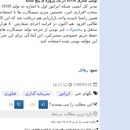
بومی سازی HSM در یك پروژه ی پنج ساله
مد
سخت افزاری امن، نخستین سری سیمكارت ها با استفاده از
همین راستا تاییدیه واحد بازاریابی هم دریافت شد كه این كار
طالبی اف
منتقل و
محصولات
غیر بومی از چرخه تولید سیمكارت های ا
حفظ حریم خصوصی مشتركین، این آمادگی برای این شركت وج
این مؤلفه بومی شده استفاده كنند.
منبع:
رهاتل
1398/03/18
14:15:52
تگهای خبر:
اپراتور
,
سرمایه گذاری
,
فناوری
,
این مطلب را می پسندید؟
(0)
(1)
تازه ترین مطالب مرتبط
رقیب چینی بنز و بی ام و به اروپا رفت
چرا عجله برای عرضه ماشین های جدید به کیفیت لطمه می زند؟