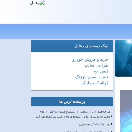
لینک دوستهای رهاتل
خرید و فروش خودرو
طراحی سایت
فیش حج
قیمت بیسیم باوفنگ
کوتاه کننده لینک
پربیننده ترین ها
می خواهید وزیر ارتباطات را استیضاح کنید؟ این کار را انجام
دهید اما دولت در مقابل استفاده مردم از اینترنت کوتاه نمی آید
تولد یک شاهکار مینیاتوری