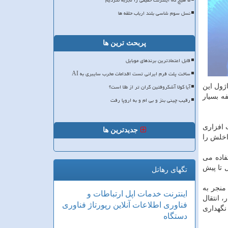
ما هیچ گاه اینترنت حقیقی را تجربه نکردیم
نسل سوم شاسی بلند ارباب حلقه ها
پربحث ترین ها
قابل اعتمادترین برندهای موبایل
ساخت پلت فرم ایرانی تست اقدامات مخرب سایبری به AI
آیا کولا آشکروفتین گران تر از طلا است؟
ژول این
ه بسیار
رقیب چینی بنز و بی ام و به اروپا رفت
 افزاری
جدیدترین ها
اعات داخلش را
فاده می
 تا پیش
تگهای رهاتل
منجر به
اینترنت
خدمات
اپل
ارتباطات و
 انتقال
فناوری اطلاعات
آنلاین
رپورتاژ
فناوری
نگهداری
دستگاه