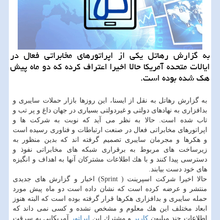
به گزارش رهاتل یكی از اپراتورهای مخابراتی فعال در
ایالات متحده آمریكا حالا اخیرا اعتراف كرده كه دو ماه پیش
هك شده بوده است.
به گزارش رهاتل به نقل از ایسنا، این روزها بازار حملات سایبری و
بدافزاری به نهادهای دولتی و غیردولتی بسیاری در جهان داغ و پر تب و
تاب شده است. حالا به نظر می آید كه نوبت به شركت ها و
اپراتورهای مخابراتی فعال در صنعت ارتباطات و فناوری رسیده است
و هكرها و مجرمان سایبری تصمیم گرفته اند كه بدین منظور به
زیرساخت های مربوط به برقراری شبكه های مخابراتی نفوذ و
دسترسی پیدا كنند و با هك اطلاعات مشتركان آنها به اهداف و انگیزه
های خود دست بیابند.
حالا اخیرا شركت اسپرینت ( Sprint) اخبار و گزارش های جدیدی
منتشر و عرضه كرده است كه نشان داده است دو ماه پیش مورد
حمله سایبری و بدافزاری هكرها قرار گرفته بوده است كه البته هنوز
ابعاد مختلف این هك معلوم و مشخص نشده و كسی نمی داند كه
اطلاعات چند میلیون
كاربر
و مشترك این
اپراتور
آمریكایی به سرقت