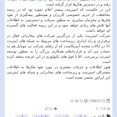
رفته و در دسترس هكرها قرار گرفته است.
این در حالیست كه اسپرینت پیشتر اعلام نموده بود كه در زمینه
محافظت از حریم خصوصی كاربران و همینطور پیشگیری از نفوذ
هكرها و مجرمان سایبری به منظور سرقت و دسترسی به اطلاعات
آنها تلاش های زیادی خواهد نمود و در این زمینه فعالیت های گسترده
ای خواهد داشت.
شركت اسپرینت یكی از بزرگترین شركت های مخابراتی فعال در
برقراری و راه اندازی زیرساخت های مربوط به شبكه های اینترنت
5G در ایالات متحده آمریكاست كه از رقبای شركت تی موبایل هم به
حساب می آید و قراردادهای همكاری بزرگی را به منظور توسعه
اینترنت پرسرعت ۵G با غول های تكنولوژی در این عرصه منعقد كرده
است.
هنوز اطلاعات و جزئیات بیشتری در مورد نفوذ هكرها به اطلاعات
مشتركان اسپرینت و زیرساخت های مخابراتی و شبكه های اینترنتی
این اپراتور منتشر نشده است.
1398/02/25
12:46:52
4711
5
/
5.0
تگهای خبر:
اپراتور
,
اینترنت
,
تكنولوژی
,
سایبر