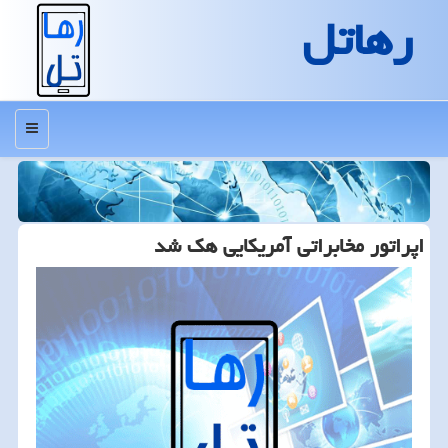
رهاتل
منو
اپراتور مخابراتی آمریكایی هك شد