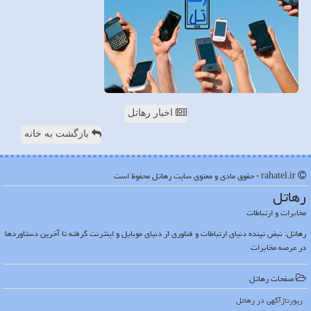
اخبار رهاتل
بازگشت به خانه
rahatel.ir - حقوق مادی و معنوی سایت رهاتل محفوظ است
رهاتل
مخابرات و ارتباطات
رهاتل: نبض تپنده دنیای ارتباطات و فناوری از دنیای موبایل و اینترنت گرفته تا آخرین دستاوردها
در عرصه مخابرات
صفحات رهاتل
رپورتاژآگهی در رهاتل